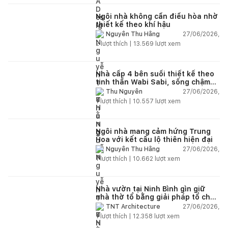
Ngôi nhà không cần điều hòa nhờ
thiết kế theo khí hậu
27/06/2026,
Nguyễn Thu Hằng
2
lượt thích |
13.569
lượt xem
Nhà cấp 4 bên suối thiết kế theo
tinh thần Wabi Sabi, sống chậm
giữa thiên nhiên
27/06/2026,
Thu Nguyễn
1
lượt thích |
10.557
lượt xem
Ngôi nhà mang cảm hứng Trung
Hoa với kết cấu lộ thiên hiện đại
27/06/2026,
Nguyễn Thu Hằng
1
lượt thích |
10.662
lượt xem
Nhà vườn tại Ninh Bình gìn giữ
nhà thờ tổ bằng giải pháp tổ chức
lại không gian
27/06/2026,
TNT Architecture
1
lượt thích |
12.358
lượt xem