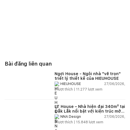
Bài đăng liên quan
Ngơi House - Ngôi nhà "vẽ trọn"
triết lý thiết kế của HIEUHOUSE
27/06/2026,
HIEUHOUSE
3
lượt thích |
11.277
lượt xem
LT House – Nhà hiện đại 340m² tại
Đắk Lắk nổi bật với kiến trúc mở
và hệ sân vườn kết nối thiên
27/06/2026,
NNA Design
nhiên
3
lượt thích |
15.848
lượt xem