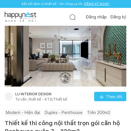
Kết nối đơn vị thiết kế - thi công uy tín.
ĐĂNG KÝ NGAY!
Đăng nhập
Đăng ký
M
Ạ
N
G
X
Ã
H
Ộ
I
LU INTERIOR DESIGN
Theo dõi
Tư vấn, thiết kế - KTS/Thiết kế
Modern - Hiện đại
Duplex - Penthouse
Trên 200m2
Thiết kế thi công nội thất trọn gói căn hộ