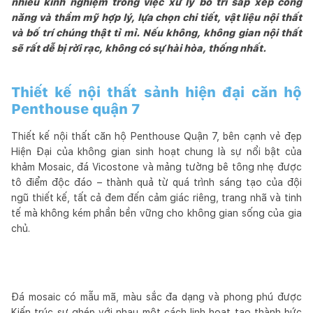
nhiều kinh nghiệm trong việc xử lý bố trí sắp xếp công
năng và thẩm mỹ hợp lý, lựa chọn chi tiết, vật liệu nội thất
và bố trí chúng thật tỉ mỉ. Nếu không, không gian nội thất
sẽ rất dễ bị rời rạc, không có sự hài hòa, thống nhất.
Thiết kế nội thất sảnh hiện đại căn hộ
Penthouse quận 7
Thiết kế nội thất căn hộ Penthouse Quận 7, bên cạnh vẻ đẹp
Hiện Đại của không gian sinh hoạt chung là sự nổi bật của
khảm Mosaic, đá Vicostone và mảng tường bê tông nhẹ được
tô điểm độc đáo – thành quả từ quá trình sáng tạo của đội
ngũ thiết kế, tất cả đem đến cảm giác riêng, trang nhã và tinh
tế mà không kém phần bền vững cho không gian sống của gia
chủ.
Đá mosaic có mẫu mã, màu sắc đa dạng và phong phú được
Kiến trúc sư ghép với nhau một cách linh hoạt tạo thành bức