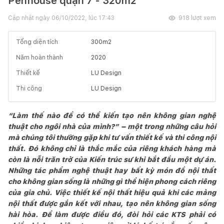
Penhouse quận 7 - 320m2
Cập nhật ngày
06/10/2022, lúc 17:43
918
lượt xem
Tổng diện tích
300
m2
Năm hoàn thành
2020
Thiết kế
LU Design
Thi công
LU Design
“Làm thế nào để có thể kiến tạo nên không gian nghệ
thuật cho ngôi nhà của mình?” – một trong những câu hỏi
mà chúng tôi thường gặp khi tư vấn thiết kế và thi công nội
thất. Đó không chỉ là thắc mắc của riêng khách hàng mà
còn là nỗi trăn trở của Kiến trúc sư khi bắt đầu một dự án.
Những tác phẩm nghệ thuật hay bất kỳ món đồ nội thất
cho không gian sống là những gì thể hiện phong cách riêng
của gia chủ. Việc thiết kế nội thất hiệu quả khi các mảng
nội thất được gắn kết với nhau, tạo nên không gian sống
hài hòa. Để làm được điều đó, đòi hỏi các KTS phải có