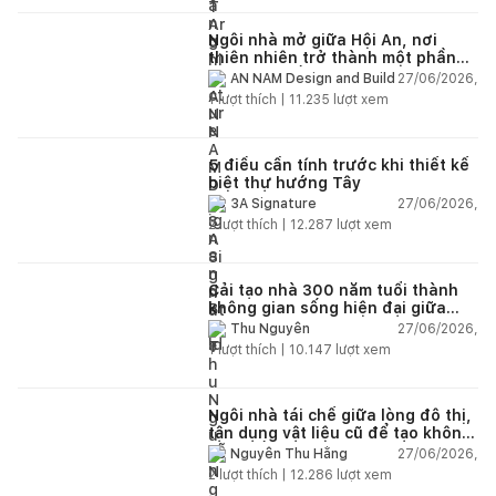
Ngôi nhà mở giữa Hội An, nơi
thiên nhiên trở thành một phần
của cuộc sống
27/06/2026,
AN NAM Design and Build
1
lượt thích |
11.235
lượt xem
5 điều cần tính trước khi thiết kế
biệt thự hướng Tây
27/06/2026,
3A Signature
2
lượt thích |
12.287
lượt xem
Cải tạo nhà 300 năm tuổi thành
không gian sống hiện đại giữa
thiên nhiên
27/06/2026,
Thu Nguyễn
1
lượt thích |
10.147
lượt xem
Ngôi nhà tái chế giữa lòng đô thị,
tận dụng vật liệu cũ để tạo không
gian sống linh hoạt
27/06/2026,
Nguyễn Thu Hằng
2
lượt thích |
12.286
lượt xem