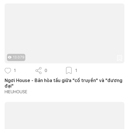
13.079
1
0
1
Ngơi House - Bản hòa tấu giữa "cổ truyền" và "đương
đại"
HIEUHOUSE