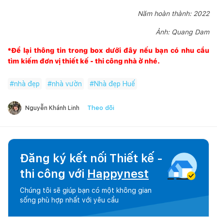
Năm hoàn thành: 2022
Ảnh: Quang Dam
*Để lại thông tin trong box dưới đây nếu bạn có nhu cầu
tìm kiếm đơn vị thiết kế - thi công nhà ở nhé.
#
nhà đẹp
#
nhà vườn
#
Nhà đẹp Huế
Theo dõi
Nguyễn Khánh Linh
Đăng ký kết nối Thiết kế -
thi công với
Happynest
Chúng tôi sẽ giúp bạn có một không gian
sống phù hợp nhất với yêu cầu