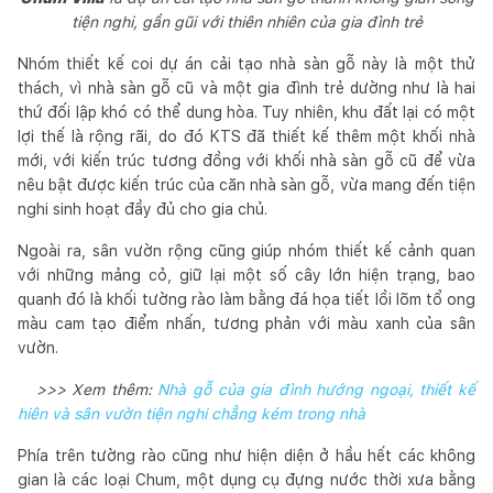
tiện nghi, gần gũi với thiên nhiên của gia đình trẻ
Nhóm thiết kế coi dự án cải tạo nhà sàn gỗ này là một thử
thách, vì nhà sàn gỗ cũ và một gia đình trẻ dường như là hai
thứ đối lập khó có thể dung hòa. Tuy nhiên, khu đất lại có một
lợi thế là rộng rãi, do đó KTS đã thiết kế thêm một khối nhà
mới, với kiến trúc tương đồng với khối nhà sàn gỗ cũ để vừa
nêu bật được kiến trúc của căn nhà sàn gỗ, vừa mang đến tiện
nghi sinh hoạt đầy đủ cho gia chủ.
Ngoài ra, sân vườn rộng cũng giúp nhóm thiết kế cảnh quan
với những mảng cỏ, giữ lại một số cây lớn hiện trạng, bao
quanh đó là khối tường rào làm bằng đá họa tiết lồi lõm tổ ong
màu cam tạo điểm nhấn, tương phản với màu xanh của sân
vườn.
>>> Xem thêm:
Nhà gỗ của gia đình hướng ngoại, thiết kế
hiên và sân vườn tiện nghi chẳng kém trong nhà
Phía trên tường rào cũng như hiện diện ở hầu hết các không
gian là các loại Chum, một dụng cụ đựng nước thời xưa bằng