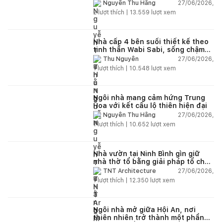
27/06/2026,
Nguyễn Thu Hằng
2
lượt thích |
13.559
lượt xem
Nhà cấp 4 bên suối thiết kế theo
tinh thần Wabi Sabi, sống chậm
giữa thiên nhiên
27/06/2026,
Thu Nguyễn
1
lượt thích |
10.548
lượt xem
Ngôi nhà mang cảm hứng Trung
Hoa với kết cấu lộ thiên hiện đại
27/06/2026,
Nguyễn Thu Hằng
1
lượt thích |
10.652
lượt xem
Nhà vườn tại Ninh Bình gìn giữ
nhà thờ tổ bằng giải pháp tổ chức
lại không gian
27/06/2026,
TNT Architecture
1
lượt thích |
12.350
lượt xem
Ngôi nhà mở giữa Hội An, nơi
thiên nhiên trở thành một phần