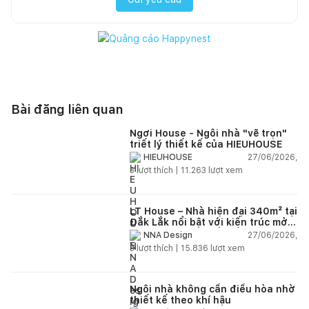
Bài đăng liên quan
Ngơi House - Ngôi nhà "vẽ trọn"
triết lý thiết kế của HIEUHOUSE
27/06/2026,
HIEUHOUSE
3
lượt thích |
11.263
lượt xem
LT House – Nhà hiện đại 340m² tại
Đắk Lắk nổi bật với kiến trúc mở
và hệ sân vườn kết nối thiên
27/06/2026,
NNA Design
nhiên
3
lượt thích |
15.836
lượt xem
Ngôi nhà không cần điều hòa nhờ
thiết kế theo khí hậu