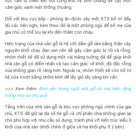
vực tắm lộ thiên kết nối cùng khu vệ sinh chung để tạo một
cảm giác xanh mát thông thoáng.
Đối với khu vực bếp - phòng ăn được xây mới, KTS bố trí đầy
đủ các tiện nghi, kèm theo đó là một phòng ngủ để bố mẹ của
gia chủ có thể lưu lại khi đến thăm con cháu.
Hiện trạng của nhà sàn gỗ là hệ cột dầm gỗ làm bằng thân cây
nguyên khối chạy đan xen nên dễ gây cảm giác bị rối và rỗng,
nhóm thiết kế đã sử dụng một vài mảng tường đá để giúp khối
nhà sàn gỗ có điểm nhấn và tạo cảm giác về khối, độ đặc rỗng
của không gian rõ ràng hơn. Ngoài ra, nhóm thiết kế còn bố trí
hệ cửa trượt bằng nhôm kính để lấy gió lấy sáng khi cần.
>>> Xem thêm:
Bình yên trong ngôi nhà gỗ có mái hiên rộng
trồng nho sai trĩu quả
Tầng trên của nhà sàn gỗ là khu vực phòng ngủ chính của gia
chủ, KTS đã giữ lại đa số hệ gỗ và chỉ phân chia không gian lại
cho phù hợp với nhu cầu sử dụng, tránh phá vỡ kiến trúc kiểu 3
khối của nhà sàn (khối chính ở giữa và hai khối phụ ở 2 bên).