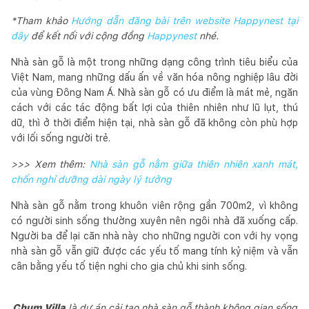
*Tham khảo
Hướng dẫn đăng bài trên website Happynest tại
đây
để kết nối với cộng đồng
Happynest
nhé.
Nhà sàn gỗ là một trong những dạng công trình tiêu biểu của
Việt Nam, mang những dấu ấn về văn hóa nông nghiệp lâu đời
của vùng Đông Nam Á. Nhà sàn gỗ có ưu điểm là mát mẻ, ngăn
cách với các tác động bất lợi của thiên nhiên như lũ lụt, thú
dữ, thì ở thời điểm hiện tại, nhà sàn gỗ đã không còn phù hợp
với lối sống người trẻ.
>>> Xem thêm:
Nhà sàn gỗ nằm giữa thiên nhiên xanh mát,
chốn nghỉ dưỡng dài ngày lý tưởng
Nhà sàn gỗ nằm trong khuôn viên rộng gần 700m2, vì không
có người sinh sống thường xuyên nên ngôi nhà đã xuống cấp.
Người ba để lại căn nhà này cho những người con với hy vọng
nhà sàn gỗ vẫn giữ được các yếu tố mang tính kỷ niệm và vẫn
cân bằng yếu tố tiện nghi cho gia chủ khi sinh sống.
Chum Villa
là dự án cải tạo nhà sàn gỗ thành không gian sống