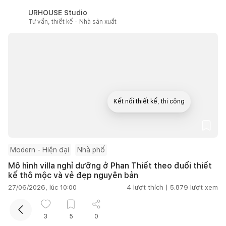
URHOUSE Studio
Tư vấn, thiết kế - Nhà sản xuất
Kết nối thiết kế, thi công
Mua sắm hoàn thiện nhà
Modern - Hiện đại
Nhà phố
Mô hình villa nghỉ dưỡng ở Phan Thiết theo đuổi thiết
kế thô mộc và vẻ đẹp nguyên bản
27/06/2026, lúc 10:00
4
lượt thích |
5.879
lượt xem
SPACE PLUS
3
5
0
Tư vấn, thiết kế - Nhà thầu