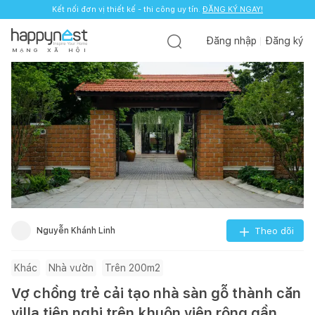
Kết nối đơn vị thiết kế - thi công uy tín.
ĐĂNG KÝ NGAY!
Đăng nhập
Đăng ký
M
Ạ
N
G
X
Ã
H
Ộ
I
Nguyễn Khánh Linh
Theo dõi
Khác
Nhà vườn
Trên 200m2
Vợ chồng trẻ cải tạo nhà sàn gỗ thành căn
villa tiện nghi trên khuôn viên rộng gần