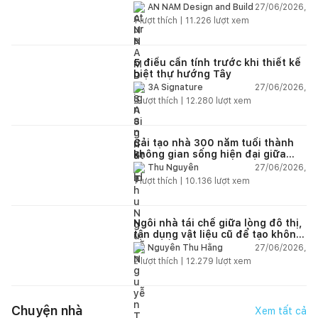
của cuộc sống
27/06/2026,
AN NAM Design and Build
1
lượt thích |
11.226
lượt xem
5 điều cần tính trước khi thiết kế
biệt thự hướng Tây
27/06/2026,
3A Signature
2
lượt thích |
12.280
lượt xem
Cải tạo nhà 300 năm tuổi thành
không gian sống hiện đại giữa
thiên nhiên
27/06/2026,
Thu Nguyễn
1
lượt thích |
10.136
lượt xem
Ngôi nhà tái chế giữa lòng đô thị,
tận dụng vật liệu cũ để tạo không
gian sống linh hoạt
27/06/2026,
Nguyễn Thu Hằng
2
lượt thích |
12.279
lượt xem
Chuyện nhà
Xem tất cả