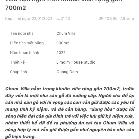
700m2
Cập nhật ngày
22/01/2024, lúc 21:10
10.960
lượt xem
Tên ngôi nhà
Chum Villa
Diện tích mặt bằng
300
m2
Năm hoàn thành
2022
Thiết kế
Limdim House Studio
Chụp ảnh
Quang Dam
Chum Villa nằm trong khuôn viên rộng gần 700m2, trước
đây vốn là một nhà sàn gỗ đã xuống cấp. Người cha để lại
căn nhà sàn gỗ với hi vọng các con vẫn giữ được các yếu tố
mang tính kỷ niệm. Và để cân bằng, “dung hòa” được lối
sống hiện đại của gia đình trẻ với việc lưu giữ kỷ niệm xưa,
nhóm thiết kế đã đề ra phương án cải tạo Chum Villa vô
cùng hợp lý mà vẫn giữ được gần như nguyên bản nhà sàn
gỗ hiện trạng.