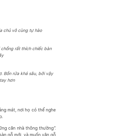
a chủ vô cùng tự hào
 chồng rất thích chiếc bàn
ãy
ợ. Bồn rửa khá sâu, bởi vậy
 tay hơn
áng mát, nơi họ có thể nghe
o.
hững căn nhà thông thường”.
t sàn gỗ mới, và muốn vân gỗ