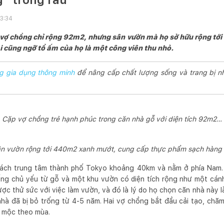
23:34
 vợ chồng chỉ rộng 92m2, nhưng sân vườn mà họ sở hữu rộng tới
ai cũng ngỡ tổ ấm của họ là một công viên thu nhỏ.
g gia dụng thông minh
để nâng cấp chất lượng sống và trang bị n
Cặp vợ chồng trẻ hạnh phúc trong căn nhà gỗ với diện tích 92m2…
ân vườn rộng tới 440m2 xanh mướt, cung cấp thực phẩm sạch hàng 
ách trung tâm thành phố Tokyo khoảng 40km và nằm ở phía Nam.
thống chủ yếu từ gỗ và một khu vườn có diện tích rộng như một cán
 thử sức với việc làm vườn, và đó là lý do họ chọn căn nhà này l
hà đã bị bỏ trống từ 4-5 năm. Hai vợ chồng bắt đầu cải tạo, chă
o mộc theo mùa.