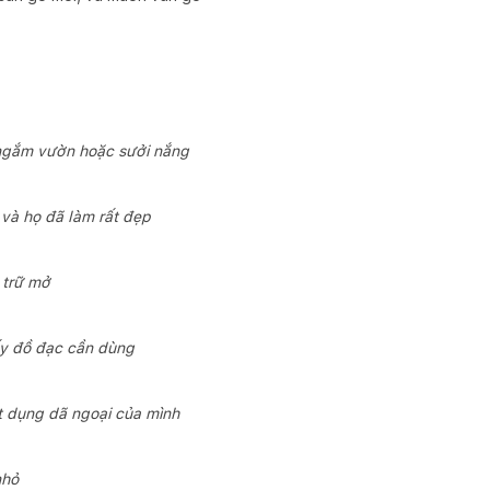
u ngắm vườn hoặc sưởi nắng
 và họ đã làm rất đẹp
 trữ mở
hấy đồ đạc cần dùng
t dụng dã ngoại của mình
nhỏ