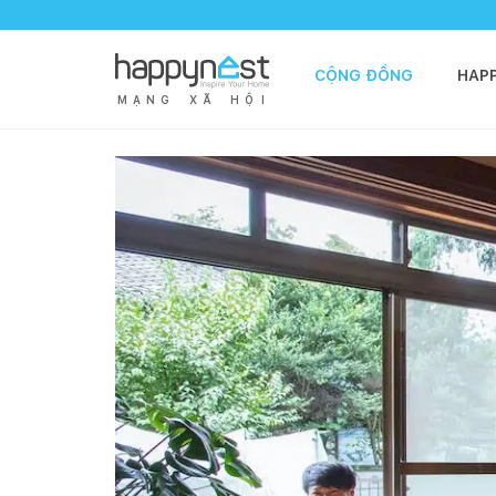
CỘNG ĐỒNG
HAP
M
Ạ
N
G
X
Ã
H
Ộ
I