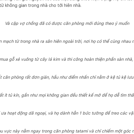
 từ không gian trong nhà cho tới hiên nhà.
Và cặp vợ chồng đã có được căn phòng mới đúng theo ý muốn
n mạch từ trong nhà ra sân hiên ngoài trời, nơi họ có thể cùng nha
ua gỗ xẻ vuông từ cây lá kim và thi công hoàn thiện phần sàn nhà,
ất căn phòng rất đơn giản, hầu như điểm nhấn chỉ nằm ở kệ tủ kệ lưu
t ít tủ kín, gần như mọi không gian đều thiết kế mở để họ dễ tìm t
 ưa hoạt động dã ngoại, và họ dành hẳn 1 bức tường để treo các vậ
u vực này nằm ngay trong căn phòng tatami và chỉ chiếm một góc 