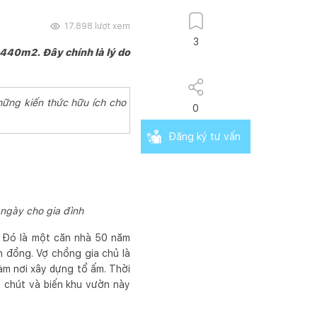
17.898
lượt xem
3
 440m2. Đây chính là lý do
hững kiến thức hữu ích cho
0
Đăng ký tư vấn
ngày cho gia đình
 Đó là một căn nhà 50 năm
h đồng. Vợ chồng gia chủ là
àm nơi xây dựng tổ ấm. Thời
m chút và biến khu vườn này