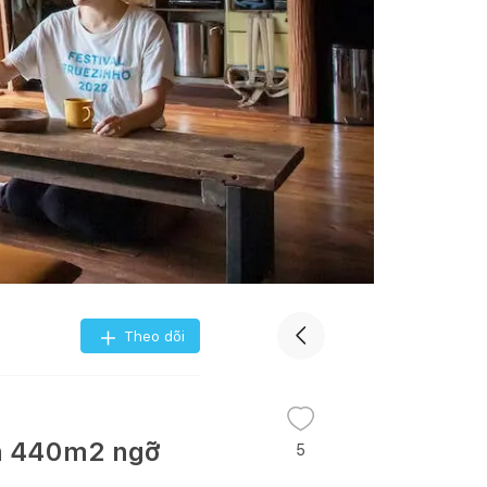
Theo dõi
ến 440m2 ngỡ
5