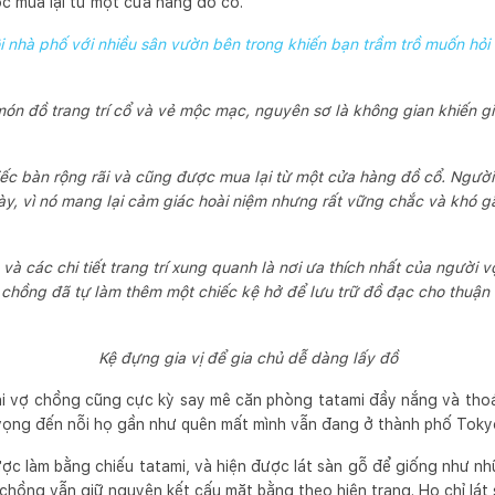
ợc mua lại từ một cửa hàng đồ cổ.
i nhà phố với nhiều sân vườn bên trong khiến bạn trầm trồ muốn hỏi
ón đồ trang trí cổ và vẻ mộc mạc, nguyên sơ là không gian khiến gi
iếc bàn rộng rãi và cũng được mua lại từ một cửa hàng đồ cổ. Người
ày, vì nó mang lại cảm giác hoài niệm nhưng rất vững chắc và khó g
và các chi tiết trang trí xung quanh là nơi ưa thích nhất của người v
chồng đã tự làm thêm một chiếc kệ hở để lưu trữ đồ đạc cho thuận
Kệ đựng gia vị để gia chủ dễ dàng lấy đồ
ai vợ chồng cũng cực kỳ say mê căn phòng tatami đầy nắng và tho
 vọng đến nỗi họ gần như quên mất mình vẫn đang ở thành phố Toky
c làm bằng chiếu tatami, và hiện được lát sàn gỗ để giống như n
 chồng vẫn giữ nguyên kết cấu mặt bằng theo hiện trạng. Họ chỉ lá