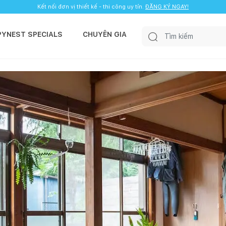
Kết nối đơn vị thiết kế - thi công uy tín.
ĐĂNG KÝ NGAY!
PYNEST SPECIALS
CHUYÊN GIA