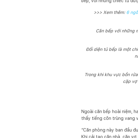
bếp, với những chiếc tủ đư
>>> Xem thêm:
6 ngô
Căn bếp với những m
Đối diện tủ bếp là một ch
n
Trong khi khu vực bồn rửa 
cặp vợ 
Ngoài căn bếp hoài niệm, h
thấy tiếng côn trùng vang
“Căn phòng này ban đầu đượ
Khi cải tạo căn nhà, cặp vợ