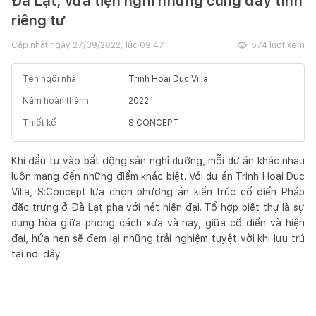
Đà Lạt, vừa tiện nghi nhưng cũng đầy tính
riêng tư
Cập nhật ngày
27/09/2022, lúc 09:47
574
lượt xem
Tên ngôi nhà
Trinh Hoai Duc Villa
Năm hoàn thành
2022
Thiết kế
S:CONCEPT
Khi đầu tư vào bất động sản nghỉ dưỡng, mỗi dự án khác nhau
luôn mang đến những điểm khác biệt. Với dự án Trinh Hoai Duc
Villa, S:Concept lựa chọn phương án kiến trúc cổ điển Pháp
đặc trưng ở Đà Lạt pha với nét hiện đại. Tổ hợp biệt thự là sự
dung hòa giữa phong cách xưa và nay, giữa cố điển và hiện
đại, hứa hẹn sẽ đem lại những trải nghiệm tuyệt vời khi lưu trú
tại nơi đây.