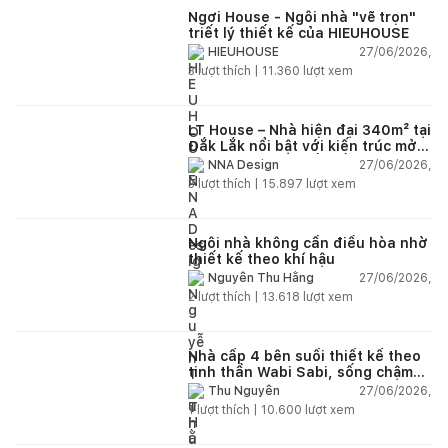
Ngơi House - Ngôi nhà "vẽ trọn"
triết lý thiết kế của HIEUHOUSE
27/06/2026,
HIEUHOUSE
3
lượt thích |
11.360
lượt xem
LT House – Nhà hiện đại 340m² tại
Đắk Lắk nổi bật với kiến trúc mở
và hệ sân vườn kết nối thiên
27/06/2026,
NNA Design
nhiên
3
lượt thích |
15.897
lượt xem
Ngôi nhà không cần điều hòa nhờ
thiết kế theo khí hậu
27/06/2026,
Nguyễn Thu Hằng
2
lượt thích |
13.618
lượt xem
Nhà cấp 4 bên suối thiết kế theo
tinh thần Wabi Sabi, sống chậm
giữa thiên nhiên
27/06/2026,
Thu Nguyễn
1
lượt thích |
10.600
lượt xem