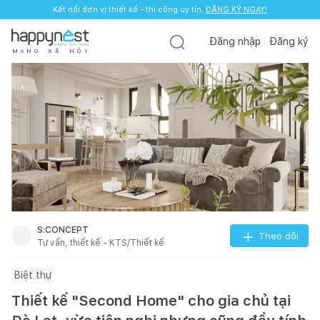
Kết nối đơn vị thiết kế - thi công uy tín.
ĐĂNG KÝ NGAY!
Đăng nhập
Đăng ký
M
Ạ
N
G
X
Ã
H
Ộ
I
S:CONCEPT
Theo dõi
Tư vấn, thiết kế - KTS/Thiết kế
Biệt thự
Thiết kế "Second Home" cho gia chủ tại