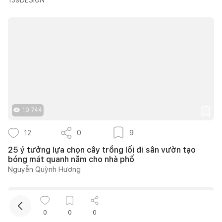
Kết nối thiết kế, thi công
10.744
Mua sắm hoàn thiện nhà
12
0
9
25 ý tưởng lựa chọn cây trồng lối đi sân vườn tạo
bóng mát quanh năm cho nhà phố
Nguyễn Quỳnh Hương
0
0
0