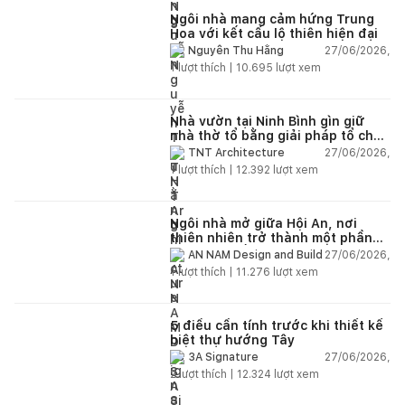
Ngôi nhà mang cảm hứng Trung
Hoa với kết cấu lộ thiên hiện đại
27/06/2026,
Nguyễn Thu Hằng
1
lượt thích |
10.695
lượt xem
Nhà vườn tại Ninh Bình gìn giữ
nhà thờ tổ bằng giải pháp tổ chức
lại không gian
27/06/2026,
TNT Architecture
1
lượt thích |
12.392
lượt xem
Ngôi nhà mở giữa Hội An, nơi
thiên nhiên trở thành một phần
của cuộc sống
27/06/2026,
AN NAM Design and Build
1
lượt thích |
11.276
lượt xem
5 điều cần tính trước khi thiết kế
biệt thự hướng Tây
27/06/2026,
3A Signature
2
lượt thích |
12.324
lượt xem