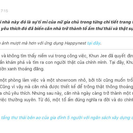
17:15
 nhà này đó là sự tỉ mỉ của nữ gia chủ trong từng chi tiết trang 
êu thích đó đã biến căn nhà trở thành tổ ấm thư thái và thật sự
ình ảnh mượt mà hơn với ứng dụng Happynest
tại đây
.
m và không tìm thấy niềm vui trong công việc, Khun Jee đã quyết đị
ần khám phá và tìm ra con người thật của chính mình. Tại đây, K
vườn xanh thoáng đãng.
 một phòng làm việc và một showroom nhỏ, bởi tôi cũng muốn tr
 Cũng vì vậy mà căn nhà được thiết kế để trông thật thông thoáng,
a chủ yêu thích. Nhưng sau này, căn nhà ngày càng trở thành một 
việc thường xuyên. Từ đó, một tổ ấm đúng nghĩa ra đời và do chí
 tầng thư thái bên ao của gia đình 5 người với ngân sách xây dựng 