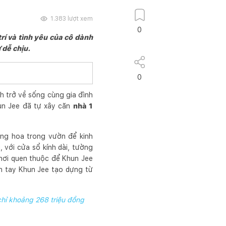
1.383
lượt xem
0
trí và tình yêu của cô dành
 dễ chịu.
0
nh trở về sống cùng gia đình
hun Jee đã tự xây căn
nhà 1
ồng hoa trong vườn để kinh
 với cửa sổ kính dài, tường
nơi quen thuộc để Khun Jee
nh tay Khun Jee tạo dựng từ
chỉ khoảng 268 triệu đồng