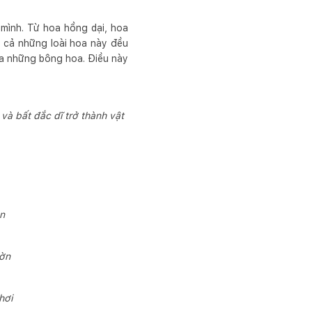
mình. Từ hoa hồng dại, hoa
ất cả những loài hoa này đều
của những bông hoa. Điều này
à bất đắc dĩ trở thành vật
ản
ườn
hơi