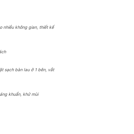
nhiều không gian, thiết kế
ách
t sạch bàn lau ở 1 bên, vắt
háng khuẩn, khử mùi