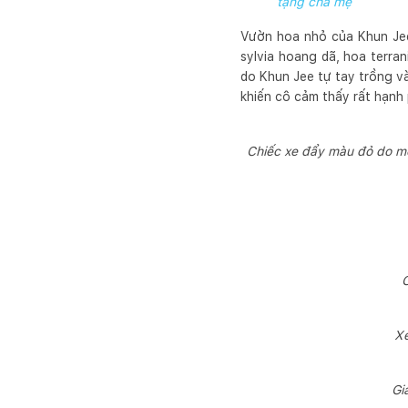
tặng cha mẹ
Vườn hoa nhỏ của Khun Jee
sylvia hoang dã, hoa terran
do Khun Jee tự tay trồng và
khiến cô cảm thấy rất hạnh
Chiếc xe đẩy màu đỏ do mộ
C
Xe
Gi