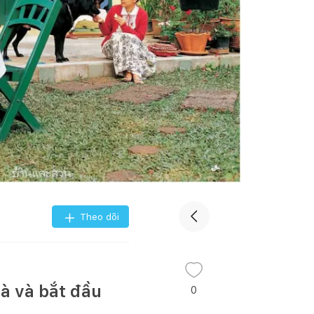
Theo dõi
hà và bắt đầu
0