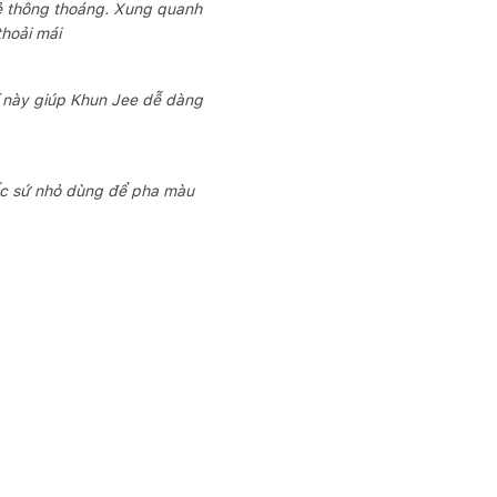
ẻ thông thoáng. Xung quanh
thoải mái
í này giúp Khun Jee dễ dàng
 cốc sứ nhỏ dùng để pha màu