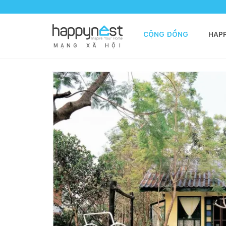
CỘNG ĐỒNG
HAP
M
Ạ
N
G
X
Ã
H
Ộ
I