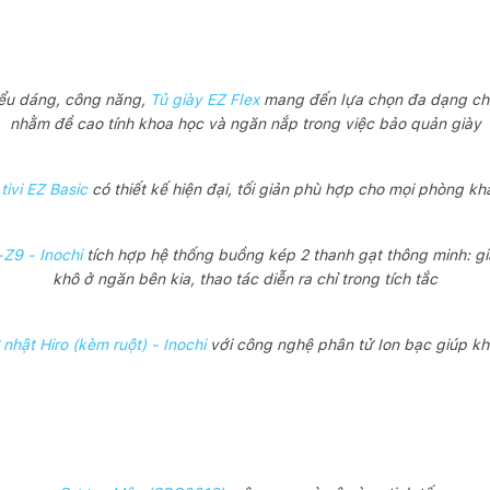
kiểu dáng, công năng,
Tủ giày EZ Flex
mang đến lựa chọn đa dạng cho 
nhằm đề cao tính khoa học và ngăn nắp trong việc bảo quản giày
tivi EZ Basic
có thiết kế hiện đại, tối giản phù hợp cho mọi phòng kh
-Z9 - Inochi
tích hợp hệ thống buồng kép 2 thanh gạt thông minh: giặ
khô ở ngăn bên kia, thao tác diễn ra chỉ trong tích tắc
hật Hiro (kèm ruột) - Inochi
với công nghệ phân tử Ion bạc giúp k