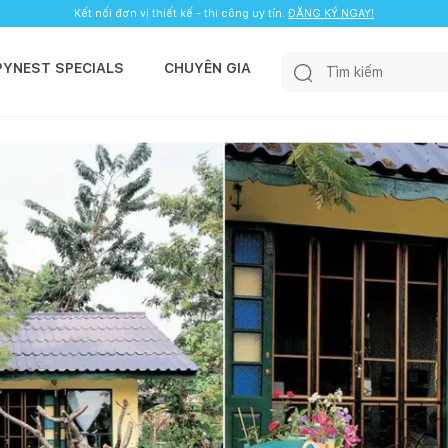
Kết nối đơn vị thiết kế - thi công uy tín.
ĐĂNG KÝ NGAY!
PYNEST SPECIALS
CHUYÊN GIA