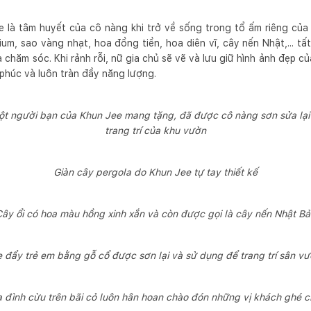
 là tâm huyết của cô nàng khi trở về sống trong tổ ấm riêng của 
ium, sao vàng nhạt, hoa đồng tiền, hoa diên vĩ, cây nến Nhật,... t
 chăm sóc. Khi rảnh rỗi, nữ gia chủ sẽ vẽ và lưu giữ hình ảnh đẹp 
 phúc và luôn tràn đầy năng lượng.
t người bạn của Khun Jee mang tặng, đã được cô nàng sơn sửa lại v
trang trí của khu vườn
Giàn cây pergola do Khun Jee tự tay thiết kế
ây ổi có hoa màu hồng xinh xắn và còn được gọi là cây nến Nhật B
 đẩy trẻ em bằng gỗ cổ được sơn lại và sử dụng để trang trí sân v
a đình cừu trên bãi cỏ luôn hân hoan chào đón những vị khách ghé c