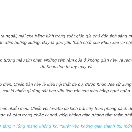
a ngoài, mái che bằng kính trong suốt giúp gia chủ đón ánh sáng mặ
àn đêm buông xuống. Đây là góc yêu thích nhất của Khun Jee và nh
n tường màu tím nhạt. Những tấm rèm cửa ở không gian này và rè
do Khun Jee tự tay may vá
điển. Chiếc bàn này là kiểu nội thất đã cũ, được Khun Jee sử dụng 
sau là chiếc giường sắt hoa văn tinh xảo sơn màu hồng ngọt ngào
en nhiều màu. Chiếc vòi lavabo có hình trái cây theo phong cách 
ườn và cắm trong chiếc ly nhỏ, giúp không gian phòng tắm thêm phần
1 tầng 1 lửng mang không khí “quê” vào không gian thành thị, mó