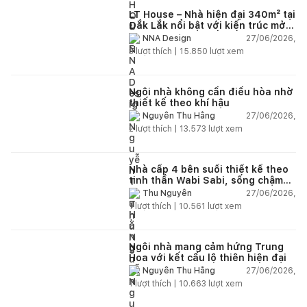
LT House – Nhà hiện đại 340m² tại
Đắk Lắk nổi bật với kiến trúc mở
và hệ sân vườn kết nối thiên
27/06/2026,
NNA Design
nhiên
3
lượt thích |
15.850
lượt xem
Ngôi nhà không cần điều hòa nhờ
thiết kế theo khí hậu
27/06/2026,
Nguyễn Thu Hằng
2
lượt thích |
13.573
lượt xem
Nhà cấp 4 bên suối thiết kế theo
tinh thần Wabi Sabi, sống chậm
giữa thiên nhiên
27/06/2026,
Thu Nguyễn
1
lượt thích |
10.561
lượt xem
Ngôi nhà mang cảm hứng Trung
Hoa với kết cấu lộ thiên hiện đại
27/06/2026,
Nguyễn Thu Hằng
1
lượt thích |
10.663
lượt xem