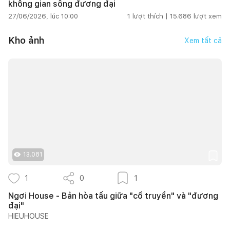
không gian sống đương đại
27/06/2026, lúc 10:00
1
lượt thích |
15.686
lượt xem
Kho ảnh
Xem tất cả
13.081
1
0
1
Ngơi House - Bản hòa tấu giữa "cổ truyền" và "đương
đại"
HIEUHOUSE