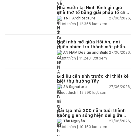
Nhà vườn tại Ninh Bình gìn giữ
nhà thờ tổ bằng giải pháp tổ chức
lại không gian
27/06/2026,
TNT Architecture
1
lượt thích |
12.358
lượt xem
Ngôi nhà mở giữa Hội An, nơi
thiên nhiên trở thành một phần
của cuộc sống
27/06/2026,
AN NAM Design and Build
1
lượt thích |
11.240
lượt xem
5 điều cần tính trước khi thiết kế
biệt thự hướng Tây
27/06/2026,
3A Signature
2
lượt thích |
12.290
lượt xem
Cải tạo nhà 300 năm tuổi thành
không gian sống hiện đại giữa
thiên nhiên
27/06/2026,
Thu Nguyễn
1
lượt thích |
10.150
lượt xem