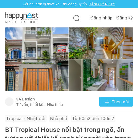
Kết nối đơn vị thiết kế - thi công uy tín.
Kết nối đơn vị thiết kế - thi công uy tín.
ĐĂNG KÝ NGAY!
ĐĂNG KÝ NGAY!
Đăng nhập
Đăng ký
M
Ạ
N
G
X
Ã
H
Ộ
I
3A Design
Theo dõi
Tư vấn, thiết kế - Nhà thầu
Tropical - Nhiệt đới
Nhà phố
Từ 50m2 đến 100m2
BT Tropical House nổi bật trong ngõ, ấn