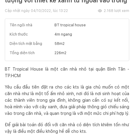
tượng với thiết kế xanh từ ngoài vào trong
Cập nhật ngày
04/10/2022, lúc 13:22
2.168
lượt xem
Tên ngôi nhà
BT tropical house
Kích thước
4
m ngang
Diện tích mặt bằng
58
m2
Tổng diện tích
226
m2
BT Tropical House là một căn nhà nhỏ tại quận Bình Tân -
TP.HCM
Yêu cầu đầu tiên đặt ra cho các kts là gia chủ muốn có một
căn nhà như là một tổ ấm nhỏ xinh, nơi đó là nơi sinh hoạt của
các thành viên trong gia đình, không gian cần có sự kết nối,
hoà mình vào với cây xanh, đưa giải pháp thông gió chiếu sáng
vào trong căn nhà, và quan trọng là với một mức chi phí hợp lý.
Để giải bài toán đó đối với căn nhà có diện tích khiêm tốn như
vậy là điều một điều không hề dễ cho kts.