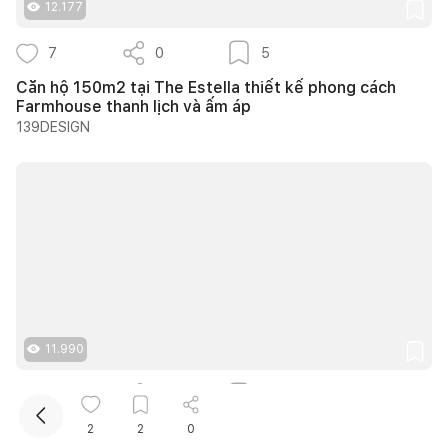
12.177
7
0
5
Căn hộ 150m2 tại The Estella thiết kế phong cách
Farmhouse thanh lịch và ấm áp
139DESIGN
Kết nối thiết kế, thi công
Mua sắm hoàn thiện nhà
11.990
5
0
3
Trình Cà Phê - Khi những vật liệu cũ được kể lại bằng
2
2
0