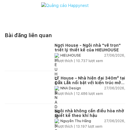
Bài đăng liên quan
Ngơi House - Ngôi nhà "vẽ trọn"
triết lý thiết kế của HIEUHOUSE
27/06/2026,
HIEUHOUSE
3
lượt thích |
10.737
lượt xem
LT House – Nhà hiện đại 340m² tại
Đắk Lắk nổi bật với kiến trúc mở
và hệ sân vườn kết nối thiên
27/06/2026,
NNA Design
nhiên
3
lượt thích |
12.486
lượt xem
Ngôi nhà không cần điều hòa nhờ
thiết kế theo khí hậu
27/06/2026,
Nguyễn Thu Hằng
2
lượt thích |
13.197
lượt xem