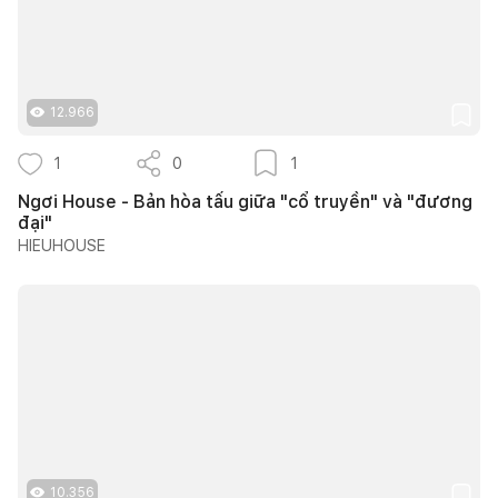
12.966
1
0
1
Ngơi House - Bản hòa tấu giữa "cổ truyền" và "đương
đại"
HIEUHOUSE
10.356