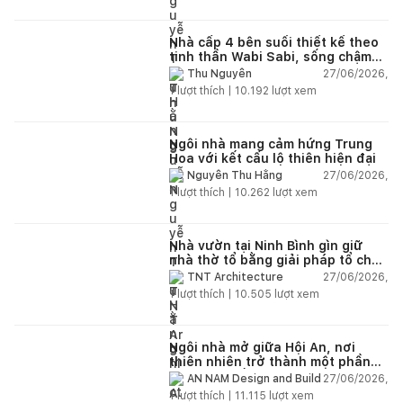
Nhà cấp 4 bên suối thiết kế theo
tinh thần Wabi Sabi, sống chậm
giữa thiên nhiên
27/06/2026,
Thu Nguyễn
1
lượt thích |
10.192
lượt xem
Ngôi nhà mang cảm hứng Trung
Hoa với kết cấu lộ thiên hiện đại
27/06/2026,
Nguyễn Thu Hằng
1
lượt thích |
10.262
lượt xem
Nhà vườn tại Ninh Bình gìn giữ
nhà thờ tổ bằng giải pháp tổ chức
lại không gian
27/06/2026,
TNT Architecture
1
lượt thích |
10.505
lượt xem
Ngôi nhà mở giữa Hội An, nơi
thiên nhiên trở thành một phần
của cuộc sống
27/06/2026,
AN NAM Design and Build
1
lượt thích |
11.115
lượt xem