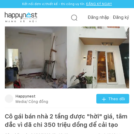
Kết nối đơn vị thiết kế - thi công uy tín.
ĐĂNG KÝ NGAY!
Đăng nhập
Đăng ký
M
Ạ
N
G
X
Ã
H
Ộ
I
Happynest
Theo dõi
Media/ Cộng đồng
Cô gái bán nhà 2 tầng được "hời" giá, tâm
đắc vì đã chi 350 triệu đồng để cải tạo