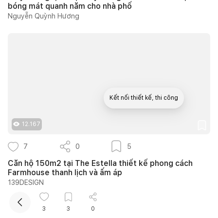
bóng mát quanh năm cho nhà phố
Nguyễn Quỳnh Hương
Kết nối thiết kế, thi công
12.167
Mua sắm hoàn thiện nhà
7
0
5
Căn hộ 150m2 tại The Estella thiết kế phong cách
Farmhouse thanh lịch và ấm áp
139DESIGN
3
3
0