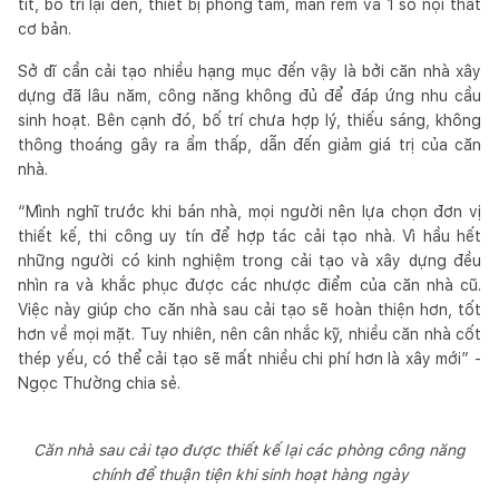
tít, bố trí lại đèn, thiết bị phòng tắm, màn rèm và 1 số nội thất
cơ bản.
Sở dĩ cần cải tạo nhiều hạng mục đến vậy là bởi căn nhà xây
dựng đã lâu năm, công năng không đủ để đáp ứng nhu cầu
sinh hoạt. Bên cạnh đó, bố trí chưa hợp lý, thiếu sáng, không
thông thoáng gây ra ẩm thấp, dẫn đến giảm giá trị của căn
nhà.
“Mình nghĩ trước khi bán nhà, mọi người nên lựa chọn đơn vị
thiết kế, thi công uy tín để hợp tác cải tạo nhà. Vì hầu hết
những người có kinh nghiệm trong cải tạo và xây dựng đều
nhìn ra và khắc phục được các nhược điểm của căn nhà cũ.
Việc này giúp cho căn nhà sau cải tạo sẽ hoàn thiện hơn, tốt
hơn về mọi mặt. Tuy nhiên, nên cân nhắc kỹ, nhiều căn nhà cốt
thép yếu, có thể cải tạo sẽ mất nhiều chi phí hơn là xây mới” -
Ngọc Thường chia sẻ.
Căn nhà sau cải tạo được thiết kế lại các phòng công năng
chính để thuận tiện khi sinh hoạt hàng ngày