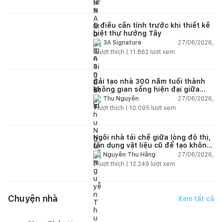
5 điều cần tính trước khi thiết kế
biệt thự hướng Tây
27/06/2026,
3A Signature
2
lượt thích |
11.862
lượt xem
Cải tạo nhà 300 năm tuổi thành
không gian sống hiện đại giữa
thiên nhiên
27/06/2026,
Thu Nguyễn
1
lượt thích |
10.095
lượt xem
Ngôi nhà tái chế giữa lòng đô thị,
tận dụng vật liệu cũ để tạo không
gian sống linh hoạt
27/06/2026,
Nguyễn Thu Hằng
2
lượt thích |
12.249
lượt xem
Chuyện nhà
Xem tất cả