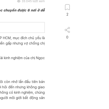
33.045
lượt xem
gọc chuyển được 6 nơi ở dễ
2
0
TP HCM, mục đích chủ yếu là
tiền gấp nhưng vợ chồng chị
vài kinh nghiệm của chị Ngọc
i còn nhớ lần đầu tiên bán
i hỏi đến nhưng không giao
không có kinh nghiệm, chúng
người môi giới bất động sản