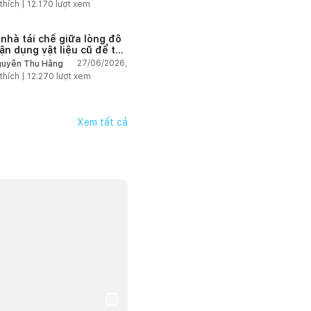
thích |
12.170
lượt xem
 nhà tái chế giữa lòng đô
tận dụng vật liệu cũ để tạo
g gian sống linh hoạt
27/06/2026,
uyễn Thu Hằng
thích |
12.270
lượt xem
Xem tất cả