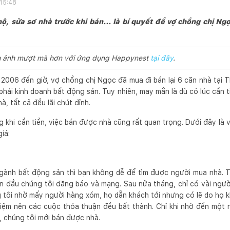
 15:48
ộ, sửa sơ nhà trước khi bán... là bí quyết để vợ chồng chị N
ình ảnh mượt mà hơn với ứng dụng Happynest
tại đây
.
m 2006 đến giờ, vợ chồng chị Ngọc đã mua đi bán lại 6 căn nhà tại 
hải kinh doanh bất động sản. Tuy nhiên, may mắn là dù có lúc cần 
à, tất cả đều lãi chút đỉnh.
khi cần tiền, việc bán được nhà cũng rất quan trọng. Dưới đây là 
iá:
gành bất động sản thì bạn không dễ để tìm được người mua nhà. Tô
n đầu chúng tôi đăng báo và mạng. Sau nửa tháng, chỉ có vài ngườ
g tôi nhờ mấy người hàng xóm, họ dẫn khách tới nhưng có lẽ do họ 
iệm nên các cuộc thỏa thuận đều bất thành. Chỉ khi nhờ đến một 
, chúng tôi mới bán được nhà.