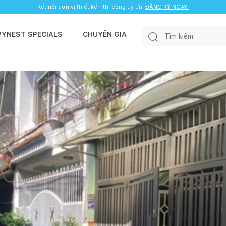
Kết nối đơn vị thiết kế - thi công uy tín.
ĐĂNG KÝ NGAY!
PYNEST SPECIALS
CHUYÊN GIA