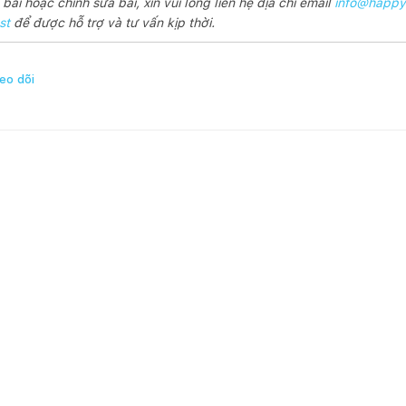
ài hoặc chỉnh sửa bài, xin vui lòng liên hệ địa chỉ email
info@happy
st
để được hỗ trợ và tư vấn kịp thời.
eo dõi