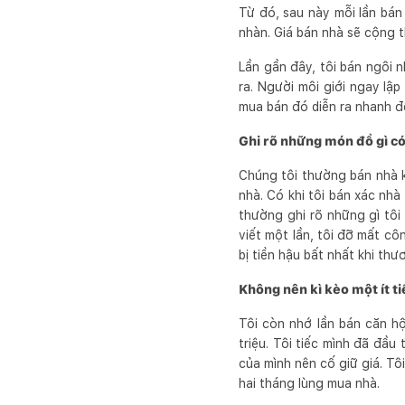
Từ đó, sau này mỗi lần bán
nhàn. Giá bán nhà sẽ cộng th
Lần gần đây, tôi bán ngôi 
ra. Người môi giới ngay lậ
mua bán đó diễn ra nhanh đế
Ghi rõ những món đồ gì có
Chúng tôi thường bán nhà 
nhà. Có khi tôi bán xác nh
thường ghi rõ những gì tôi 
viết một lần, tôi đỡ mất côn
bị tiền hậu bất nhất khi thư
Không nên kì kèo một ít t
Tôi còn nhớ lần bán căn hộ
triệu. Tôi tiếc mình đã đầu
của mình nên cố giữ giá. Tô
hai tháng lùng mua nhà.