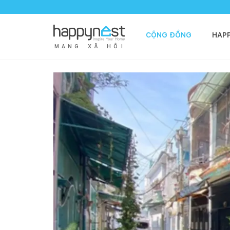
CỘNG ĐỒNG
HAP
M
Ạ
N
G
X
Ã
H
Ộ
I