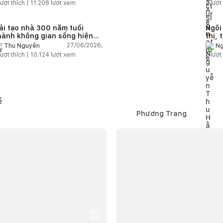
Build
ượt thích |
11.208
lượt xem
2
lượt 
ải tạo nhà 300 năm tuổi
Ngôi
hành không gian sống hiện
thị, 
ại giữa thiên nhiên
khôn
27/06/2026,
Thu Nguyễn
Ng
ượt thích |
10.124
lượt xem
2
lượt 
Phương Trang