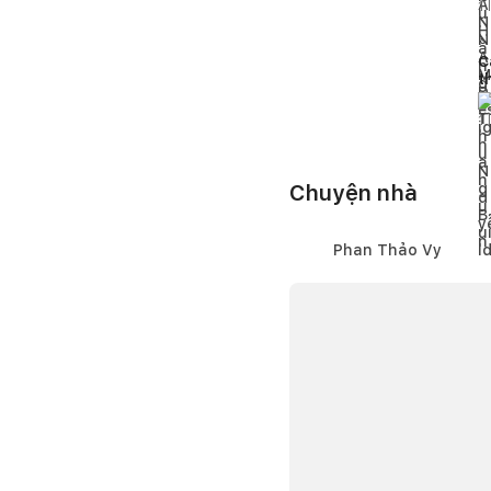
1
l
C
t
đ
1
l
Chuyện nhà
Phan Thảo Vy