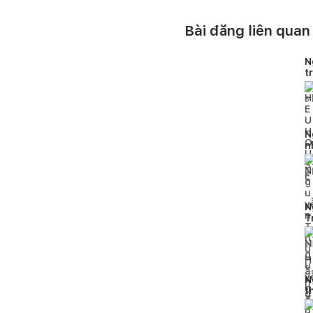
Bài đăng liên quan
N
t
H
3
N
n
2
N
T
h
1
l
N
t
p