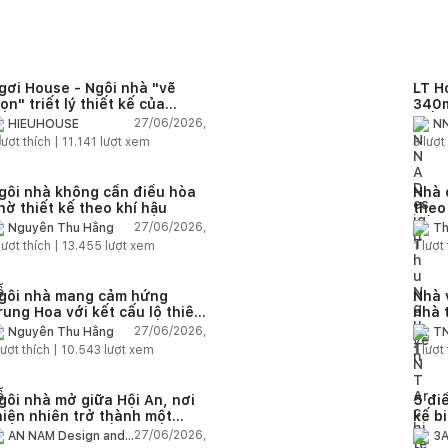
gơi House - Ngôi nhà "vẽ
LT H
rọn" triết lý thiết kế của
340m
IEUHOUSE
kiến
27/06/2026,
HIEUHOUSE
NN
kết 
lượt thích |
11.141
lượt xem
3
lượt 
gôi nhà không cần điều hòa
Nhà 
hờ thiết kế theo khí hậu
theo
sống
27/06/2026,
Nguyễn Thu Hằng
Th
lượt thích |
13.455
lượt xem
1
lượt 
gôi nhà mang cảm hứng
Nhà 
rung Hoa với kết cấu lộ thiên
nhà 
iện đại
chức
27/06/2026,
Nguyễn Thu Hằng
TN
ượt thích |
10.543
lượt xem
1
lượt 
gôi nhà mở giữa Hội An, nơi
5 điề
hiên nhiên trở thành một
kế b
hần của cuộc sống
27/06/2026,
AN NAM Design and
3A