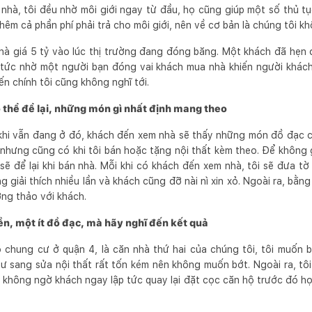
 nhà, tôi đều nhờ môi giới ngay từ đầu, họ cũng giúp một số thủ tụ
êm cả phần phí phải trả cho môi giới, nên về cơ bản là chúng tôi khô
nhà giá 5 tỷ vào lúc thị trường đang đóng băng. Một khách đã hẹ
p tức nhờ một người bạn đóng vai khách mua nhà khiến người khách
n chính tôi cũng không nghĩ tới.
 thể để lại, những món gì nhất định mang theo
khi vẫn đang ở đó, khách đến xem nhà sẽ thấy những món đồ đạc c
à nhưng cũng có khi tôi bán hoặc tặng nội thất kèm theo. Để không 
sẽ để lại khi bán nhà. Mỗi khi có khách đến xem nhà, tôi sẽ đưa t
g giải thích nhiều lần và khách cũng đỡ nài nì xin xỏ. Ngoài ra, bằng
ơng thảo với khách.
iền, một ít đồ đạc, mà hãy nghĩ đến kết quả
 chung cư ở quận 4, là căn nhà thứ hai của chúng tôi, tôi muốn b
 tư sang sửa nội thất rất tốn kém nên không muốn bớt. Ngoài ra, tôi
i không ngờ khách ngay lập tức quay lại đặt cọc căn hộ trước đó h