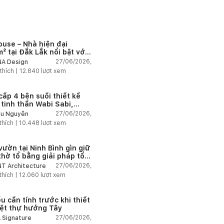
ouse – Nhà hiện đại
² tại Đắk Lắk nổi bật với
 trúc mở và hệ sân vườn
27/06/2026,
A Design
nối thiên nhiên
thích |
12.840
lượt xem
cấp 4 bên suối thiết kế
 tinh thần Wabi Sabi,
 chậm giữa thiên nhiên
27/06/2026,
u Nguyễn
thích |
10.448
lượt xem
vườn tại Ninh Bình gìn giữ
thờ tổ bằng giải pháp tổ
 lại không gian
27/06/2026,
T Architecture
thích |
12.060
lượt xem
u cần tính trước khi thiết
iệt thự hướng Tây
27/06/2026,
 Signature