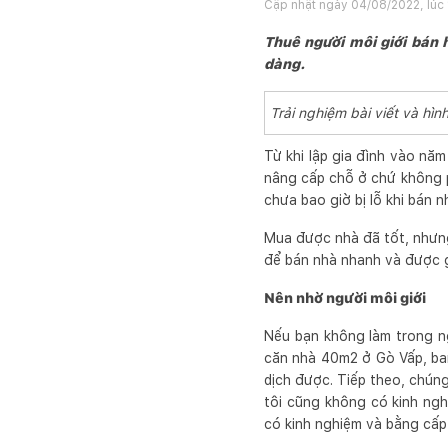
Cập nhật ngày
04/08/2022, lúc
Thuê người môi giới bán h
dàng.
Trải nghiệm bài viết và h
Từ khi lập gia đình vào nă
nâng cấp chỗ ở chứ không p
chưa bao giờ bị lỗ khi bán nh
Mua được nhà đã tốt, nhưng 
để bán nhà nhanh và được g
Nên nhờ người môi giới
Nếu bạn không làm trong n
căn nhà 40m2 ở Gò Vấp, ba
dịch được. Tiếp theo, chún
tôi cũng không có kinh ngh
có kinh nghiệm và bằng cấp