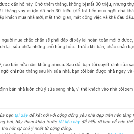
được căn hộ này. Chờ thêm tháng, không bị mất 30 triệu, nhưng thực
một tháng vay mượn đã hơn 30 triệu (để trả tiền mua ngôi nhà khá
iếp khách mua nhà mới, mất thời gian, mất công việc và khá đau đầu.
, người mua chắc chắn sẽ phải đập đi xây lại hoàn toàn mới ở được
sơn lại, sửa chữa những chỗ hỏng hóc... trước khi bán, chắc chắn 
, rao bán nửa năm không ai mua. Sau đó, bạn tôi quyết định sửa san
 ngờ chỉ nửa tháng sau khi sửa nhà, bạn tôi bán được nhà ngay và 
định bán nhà luôn chú ý sửa sang nhà, vì thế khách vào nhà tôi xem 
của bạn
tại đây
để kết nối với cộng đồng yêu nhà đẹp trên nền tảng
ng bài, hãy tham khảo trước
tài liệu này
để hiểu rõ hơn về các thể 
thu hút sự chú ý nhất từ cộng đồng.