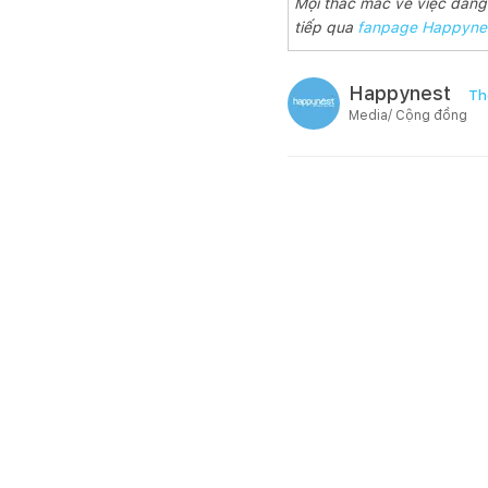
Mọi thắc mắc về việc đăng b
tiếp qua
fanpage Happyne
Happynest
Th
Media/ Cộng đồng