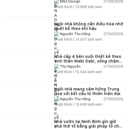
và hệ sân vườn kết nối thiên
27/06/2026,
NNA Design
nhiên
3
lượt thích |
15.836
lượt xem
Ngôi nhà không cần điều hòa nhờ
thiết kế theo khí hậu
27/06/2026,
Nguyễn Thu Hằng
2
lượt thích |
13.557
lượt xem
Nhà cấp 4 bên suối thiết kế theo
tinh thần Wabi Sabi, sống chậm
giữa thiên nhiên
27/06/2026,
Thu Nguyễn
1
lượt thích |
10.545
lượt xem
Ngôi nhà mang cảm hứng Trung
Hoa với kết cấu lộ thiên hiện đại
27/06/2026,
Nguyễn Thu Hằng
1
lượt thích |
10.649
lượt xem
Nhà vườn tại Ninh Bình gìn giữ
nhà thờ tổ bằng giải pháp tổ chức