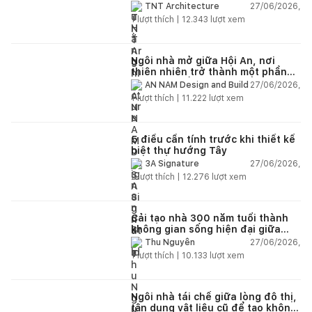
lại không gian
27/06/2026,
TNT Architecture
1
lượt thích |
12.343
lượt xem
Ngôi nhà mở giữa Hội An, nơi
thiên nhiên trở thành một phần
của cuộc sống
27/06/2026,
AN NAM Design and Build
1
lượt thích |
11.222
lượt xem
5 điều cần tính trước khi thiết kế
biệt thự hướng Tây
27/06/2026,
3A Signature
2
lượt thích |
12.276
lượt xem
Cải tạo nhà 300 năm tuổi thành
không gian sống hiện đại giữa
thiên nhiên
27/06/2026,
Thu Nguyễn
1
lượt thích |
10.133
lượt xem
Ngôi nhà tái chế giữa lòng đô thị,
tận dụng vật liệu cũ để tạo không