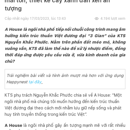
mái tôn, thiết kế cây xanh đan xen ấn
tượng
Cập nhật ngày
17/03/2023, lúc 13:43
4.194
lượt xem
A House là ngôi nhà phố tiếp nối chuỗi công trình mang âm
hưởng kiến trúc thuần Việt đương đại “3 Gian” của KTS
Nguyễn Khắc Phước. Nằm trên phần đất méo mó, không
vuông vắn, KTS đã làm thế nào để xử lý nhược điểm, đồng
thời đáp ứng được yêu cầu vừa ở, vừa kinh doanh của gia
chủ?
Trải nghiệm bài viết và hình ảnh mượt mà hơn với ứng dụng
Happynest
tại đây
.
KTS phụ trách Nguyễn Khắc Phước chia sẻ về A House: “Một
ngôi nhà phố mà chúng tôi muốn hướng đến kiến trúc thuần
Việt đương đại theo cách mới nhằm lưu giữ nếp sống và phát
huy tính truyền thống trong kiến trúc Việt”.
A House
là ngôi nhà phố gây ấn tượng mạnh mẽ với rất nhiều