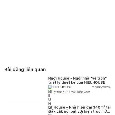
Bài đăng liên quan
Ngơi House - Ngôi nhà "vẽ trọn"
triết lý thiết kế của HIEUHOUSE
27/06/2026,
HIEUHOUSE
3
lượt thích |
11.261
lượt xem
LT House – Nhà hiện đại 340m² tại
Đắk Lắk nổi bật với kiến trúc mở