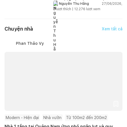
gian sống linh hoạt
27/06/2026,
Nguyễn Thu Hằng
2
lượt thích |
12.276
lượt xem
Chuyện nhà
Xem tất cả
Phan Thảo Vy
Modern - Hiện đại
Nhà vườn
Từ 100m2 đến 200m2
Nhà 1 tầng tại Quảng Nam ứng phó ngập lụt và quy