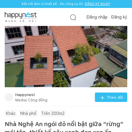
Kết nối đơn vị thiết kế - thi công uy tín.
ĐĂNG KÝ NGAY!
Đăng nhập
Đăng ký
M
Ạ
N
G
X
Ã
H
Ộ
I
Happynest
Theo dõi
Media/ Cộng đồng
Khác
Nhà phố
Trên 200m2
Nhà Nghệ An ngói đỏ nổi bật giữa “rừng”