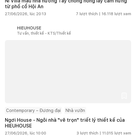
NI Villa mẫu nhà hướng Tây chống nóng lấy cảm hứng
từ phố cổ Hội An
27/06/2026, lúc 20:13
7
lượt thích |
16.118
lượt xem
HIEUHOUSE
Tư vấn, thiết kế - KTS/Thiết kế
Contemporary – Đương đại
Nhà vườn
Ngơi House - Ngôi nhà "vẽ trọn" triết lý thiết kế của
HIEUHOUSE
27/06/2026, lúc 10:00
3
lượt thích |
11.015
lượt xem