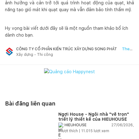
ảnh hưởng và cản trở tới quá trình hoạt động của quạt, khả
năng tạo gió mát khi quạt quay mà vẫn đảm bảo tính thẩm mỹ.
Hy vọng bài viết dưới đây sẽ là một nguồn tham khảo bổ ích
dành cho bạn.
Theo
CÔNG TY CỔ PHẦN KIẾN TRÚC XÂY DỰNG SONG PHÁT
Xây dựng - Thi công
dõi
Bài đăng liên quan
Ngơi House - Ngôi nhà "vẽ trọn"
triết lý thiết kế của HIEUHOUSE
27/06/2026,
HIEUHOUSE
3
lượt thích |
11.015
lượt xem