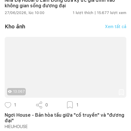
Nhà Đạ Huoai ở Lâm Đồng đưa ký ức gia đình vào
không gian sống đương đại
27/06/2026, lúc 10:00
1
lượt thích |
15.677
lượt xem
Kho ảnh
Xem tất cả
13.067
1
0
1
Ngơi House - Bản hòa tấu giữa "cổ truyền" và "đương
đại"
HIEUHOUSE