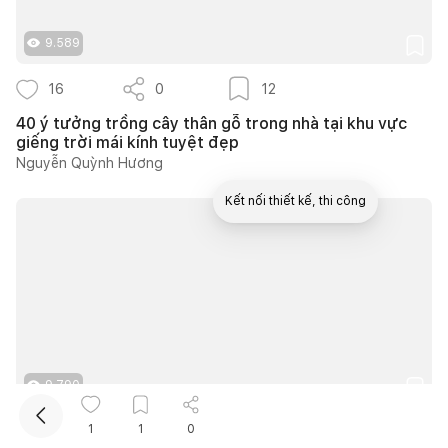
9.589
16
0
12
40 ý tưởng trồng cây thân gỗ trong nhà tại khu vực
giếng trời mái kính tuyệt đẹp
Nguyễn Quỳnh Hương
Kết nối thiết kế, thi công
Mua sắm hoàn thiện nhà
9.790
1
1
0
19
0
17