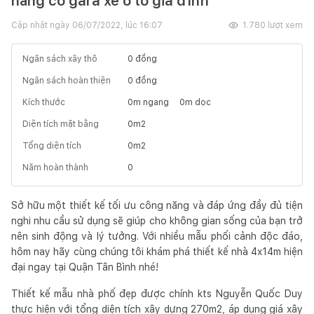
năng có gara xe ô tô gia đình
Cập nhật ngày
06/07/2022, lúc 16:07
1.780
lượt xem
Ngân sách xây thô
0
đồng
Ngân sách hoàn thiện
0
đồng
Kích thước
0
m ngang
0
m dọc
Diện tích mặt bằng
0
m2
Tổng diện tích
0
m2
Năm hoàn thành
0
Sở hữu một thiết kế tối ưu công năng và đáp ứng đầy đủ tiện
nghi nhu cầu sử dụng sẽ giúp cho không gian sống của bạn trở
nên sinh động và lý tưởng. Với nhiều mẫu phối cảnh độc đáo,
hôm nay hãy cùng chúng tôi khám phá thiết kế nhà 4x14m hiện
đại ngay tại Quận Tân Bình nhé!
Thiết kế mẫu nhà phố đẹp được chính kts Nguyễn Quốc Duy
thực hiện với tổng diện tích xây dựng 270m2, áp dụng giá xây