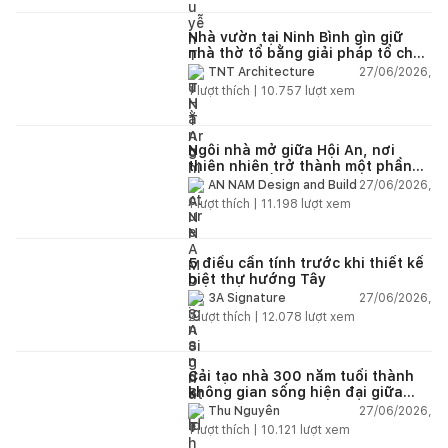
Nhà vườn tại Ninh Bình gìn giữ
nhà thờ tổ bằng giải pháp tổ chức
lại không gian
27/06/2026,
TNT Architecture
1
lượt thích |
10.757
lượt xem
Ngôi nhà mở giữa Hội An, nơi
thiên nhiên trở thành một phần
của cuộc sống
27/06/2026,
AN NAM Design and Build
1
lượt thích |
11.198
lượt xem
5 điều cần tính trước khi thiết kế
biệt thự hướng Tây
27/06/2026,
3A Signature
2
lượt thích |
12.078
lượt xem
Cải tạo nhà 300 năm tuổi thành
không gian sống hiện đại giữa
thiên nhiên
27/06/2026,
Thu Nguyễn
1
lượt thích |
10.121
lượt xem