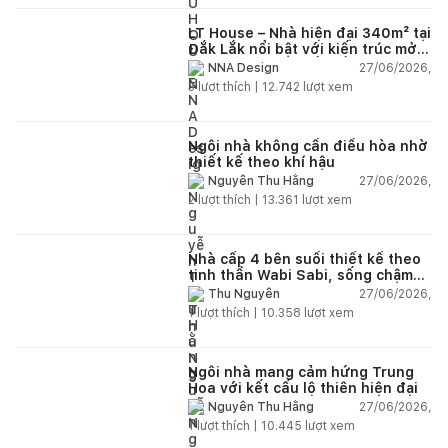
LT House – Nhà hiện đại 340m² tại
Đắk Lắk nổi bật với kiến trúc mở
và hệ sân vườn kết nối thiên
27/06/2026,
NNA Design
nhiên
3
lượt thích |
12.742
lượt xem
Ngôi nhà không cần điều hòa nhờ
thiết kế theo khí hậu
27/06/2026,
Nguyễn Thu Hằng
2
lượt thích |
13.361
lượt xem
Nhà cấp 4 bên suối thiết kế theo
tinh thần Wabi Sabi, sống chậm
giữa thiên nhiên
27/06/2026,
Thu Nguyễn
1
lượt thích |
10.358
lượt xem
Ngôi nhà mang cảm hứng Trung
Hoa với kết cấu lộ thiên hiện đại
27/06/2026,
Nguyễn Thu Hằng
1
lượt thích |
10.445
lượt xem