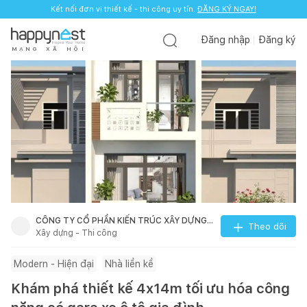
Kết nối đơn vị thiết kế - thi công uy tín.
ĐĂNG KÝ NGAY!
Đăng nhập
Đăng ký
M
Ạ
N
G
X
Ã
H
Ộ
I
CÔNG TY CỔ PHẦN KIẾN TRÚC XÂY DỰNG
Theo dõi
Xây dựng - Thi công
SONG PHÁT
Modern - Hiện đại
Nhà liền kề
Khám phá thiết kế 4x14m tối ưu hóa công