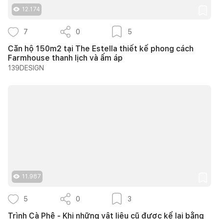
12.174
7
0
5
Căn hộ 150m2 tại The Estella thiết kế phong cách
Farmhouse thanh lịch và ấm áp
139DESIGN
11.987
5
0
3
Trình Cà Phê - Khi những vật liệu cũ được kể lại bằng