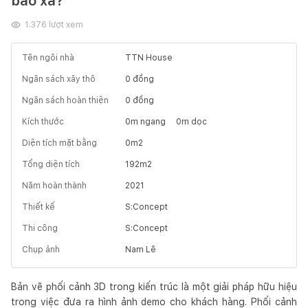
bao xa?
1.376
lượt xem
Tên ngôi nhà
TTN House
Ngân sách xây thô
0
đồng
Ngân sách hoàn thiện
0
đồng
Kích thước
0
m ngang
0
m dọc
Diện tích mặt bằng
0
m2
Tổng diện tích
192
m2
Năm hoàn thành
2021
Thiết kế
S:Concept
Thi công
S:Concept
Chụp ảnh
Nam Lê
Bản vẽ phối cảnh 3D trong kiến trúc là một giải pháp hữu hiệu
trong việc đưa ra hình ảnh demo cho khách hàng. Phối cảnh