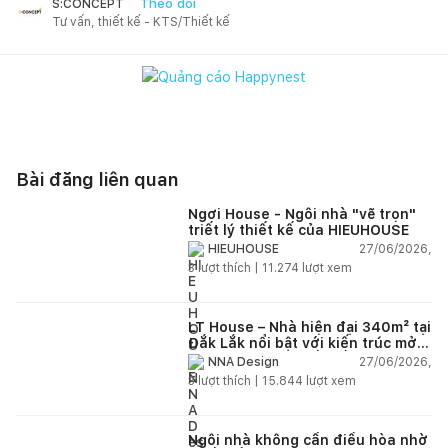
Theo dõi
S:CONCEPT
Tư vấn, thiết kế - KTS/Thiết kế
Bài đăng liên quan
Ngơi House - Ngôi nhà "vẽ trọn"
triết lý thiết kế của HIEUHOUSE
27/06/2026,
HIEUHOUSE
3
lượt thích |
11.274
lượt xem
LT House – Nhà hiện đại 340m² tại
Đắk Lắk nổi bật với kiến trúc mở
và hệ sân vườn kết nối thiên
27/06/2026,
NNA Design
nhiên
3
lượt thích |
15.844
lượt xem
Ngôi nhà không cần điều hòa nhờ