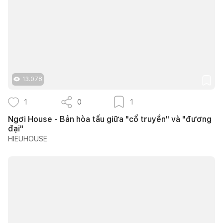
13.078
1
0
1
Ngơi House - Bản hòa tấu giữa "cổ truyền" và "đương
đại"
HIEUHOUSE