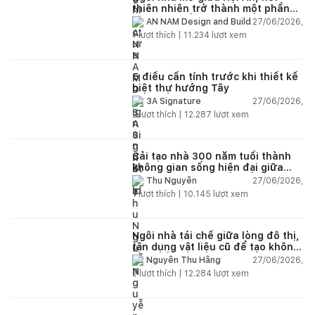
thiên nhiên trở thành một phần
của cuộc sống
27/06/2026,
AN NAM Design and Build
1
lượt thích |
11.234
lượt xem
5 điều cần tính trước khi thiết kế
biệt thự hướng Tây
27/06/2026,
3A Signature
2
lượt thích |
12.287
lượt xem
Cải tạo nhà 300 năm tuổi thành
không gian sống hiện đại giữa
thiên nhiên
27/06/2026,
Thu Nguyễn
1
lượt thích |
10.145
lượt xem
Ngôi nhà tái chế giữa lòng đô thị,
tận dụng vật liệu cũ để tạo không
gian sống linh hoạt
27/06/2026,
Nguyễn Thu Hằng
2
lượt thích |
12.284
lượt xem