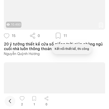
10.493
15
0
11
20 ý tưởng thiết kế cửa sổ giếng trời giúp phòng ngủ
cuối nhà luôn thông thoáng
Kết nối thiết kế, thi công
Nguyễn Quỳnh Hương
Mua sắm hoàn thiện nhà
2
1
0
16.664