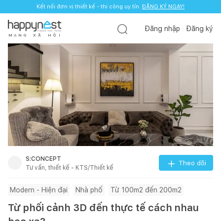
Kết nối đơn vị thiết kế - thi công uy tín.
ĐĂNG KÝ NGAY!
Đăng nhập
Đăng ký
M
Ạ
N
G
X
Ã
H
Ộ
I
S:CONCEPT
Theo dõi
Tư vấn, thiết kế - KTS/Thiết kế
Modern - Hiện đại
Nhà phố
Từ 100m2 đến 200m2
Từ phối cảnh 3D đến thực tế cách nhau