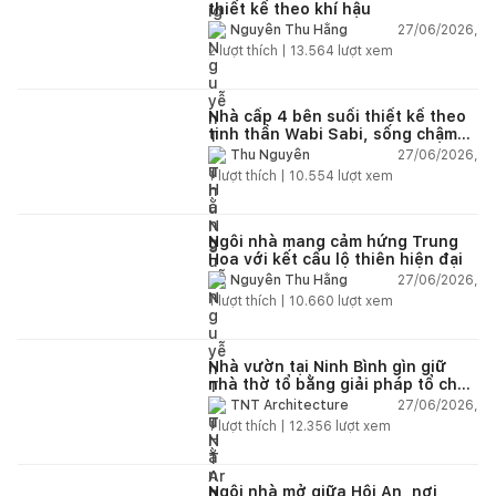
thiết kế theo khí hậu
27/06/2026,
Nguyễn Thu Hằng
2
lượt thích |
13.564
lượt xem
Nhà cấp 4 bên suối thiết kế theo
tinh thần Wabi Sabi, sống chậm
giữa thiên nhiên
27/06/2026,
Thu Nguyễn
1
lượt thích |
10.554
lượt xem
Ngôi nhà mang cảm hứng Trung
Hoa với kết cấu lộ thiên hiện đại
27/06/2026,
Nguyễn Thu Hằng
1
lượt thích |
10.660
lượt xem
Nhà vườn tại Ninh Bình gìn giữ
nhà thờ tổ bằng giải pháp tổ chức
lại không gian
27/06/2026,
TNT Architecture
1
lượt thích |
12.356
lượt xem
Ngôi nhà mở giữa Hội An, nơi