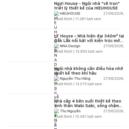
Ngơi House - Ngôi nhà "vẽ trọn"
triết lý thiết kế của HIEUHOUSE
27/06/2026,
HIEUHOUSE
3
lượt thích |
11.281
lượt xem
LT House – Nhà hiện đại 340m² tại
Đắk Lắk nổi bật với kiến trúc mở
và hệ sân vườn kết nối thiên
27/06/2026,
NNA Design
nhiên
3
lượt thích |
15.850
lượt xem
Ngôi nhà không cần điều hòa nhờ
thiết kế theo khí hậu
27/06/2026,
Nguyễn Thu Hằng
2
lượt thích |
13.573
lượt xem
Nhà cấp 4 bên suối thiết kế theo
tinh thần Wabi Sabi, sống chậm
giữa thiên nhiên
27/06/2026,
Thu Nguyễn
1
lượt thích |
10.561
lượt xem