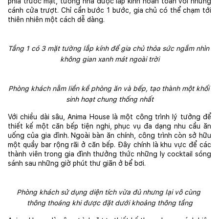
phía trước mặt, tường nhà được lắp kính hoàn toàn với những 
cánh cửa trượt. Chỉ cần bước 1 bước, gia chủ có thể chạm tới 
thiên nhiên một cách dễ dàng.
Tầng 1 có 3 mặt tường lắp kính để gia chủ thỏa sức ngắm nhìn 
không gian xanh mát ngoài trời
Phòng khách nằm liền kề phòng ăn và bếp, tạo thành một khối 
sinh hoạt chung thống nhất
Với chiều dài sâu, Anima House là một công trình lý tưởng để 
thiết kế một căn bếp tiện nghi, phục vụ đa dạng nhu cầu ăn 
uống của gia đình. Ngoài bàn ăn chính, công trình còn sở hữu 
một quầy bar rộng rãi ở căn bếp. Đây chính là khu vực để các 
thành viên trong gia đình thưởng thức những ly cocktail sóng 
sánh sau những giờ phút thư giãn ở bể bơi.
Phòng khách sử dụng diện tích vừa đủ nhưng lại vô cùng 
thông thoáng khi được đặt dưới khoảng thông tầng