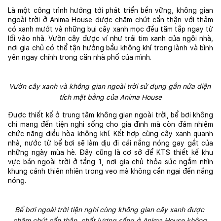
Là một công trình hướng tới phát triển bền vững, không gian 
ngoài trời ở Anima House được chăm chút cẩn thận với thảm 
có xanh mướt và những bụi cây xanh mọc đều tăm tắp ngay từ 
lối vào nhà. Vườn cây được ví như trái tim xanh của ngôi nhà, 
nơi gia chủ có thể tận hưởng bầu không khí trong lành và bình 
yên ngay chính trong căn nhà phố của mình.
Vườn cây xanh và không gian ngoài trời sử dụng gần nửa diện 
tích mặt bằng của Anima House
Được thiết kế ở trung tâm không gian ngoài trời, bể bơi không 
chỉ mang đến tiện nghi sống cho gia đình mà còn đảm nhiệm 
chức năng điều hòa không khí. Kết hợp cùng cây xanh quanh 
nhà, nước từ bể bơi sẽ làm dịu đi cái nắng nóng gay gắt của 
những ngày mùa hè. Đây cũng là cơ sở để KTS thiết kế khu 
vực bán ngoài trời ở tầng 1, nơi gia chủ thỏa sức ngắm nhìn 
khung cảnh thiên nhiên trong veo mà không cần ngại đến nắng 
nóng.
Bể bơi ngoài trời tiện nghi cùng không gian cây xanh được 
chăm chút cẩn thận, chất lượng sống ở Anima House không 