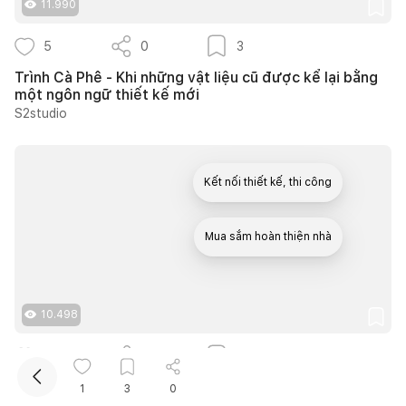
11.990
5
0
3
Trình Cà Phê - Khi những vật liệu cũ được kể lại bằng
một ngôn ngữ thiết kế mới
S2studio
Kết nối thiết kế, thi công
Mua sắm hoàn thiện nhà
10.498
15
0
11
20 ý tưởng thiết kế cửa sổ giếng trời giúp phòng ngủ
1
3
0
cuối nhà luôn thông thoáng