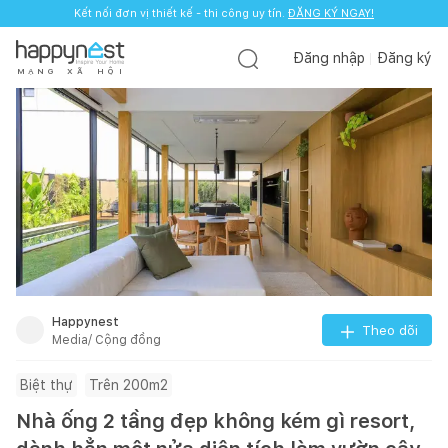
Kết nối đơn vị thiết kế - thi công uy tín.
ĐĂNG KÝ NGAY!
Đăng nhập
Đăng ký
M
Ạ
N
G
X
Ã
H
Ộ
I
Happynest
Theo dõi
Media/ Cộng đồng
Biệt thự
Trên 200m2
Nhà ống 2 tầng đẹp không kém gì resort,