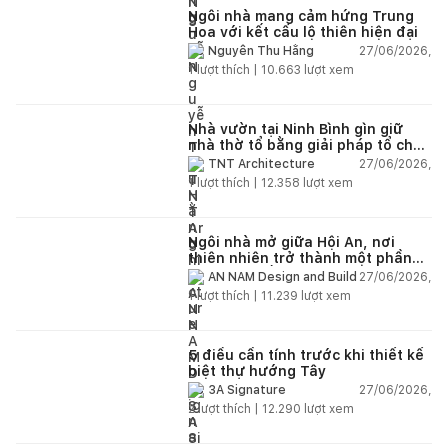
Ngôi nhà mang cảm hứng Trung
Hoa với kết cấu lộ thiên hiện đại
27/06/2026,
Nguyễn Thu Hằng
1
lượt thích |
10.663
lượt xem
Nhà vườn tại Ninh Bình gìn giữ
nhà thờ tổ bằng giải pháp tổ chức
lại không gian
27/06/2026,
TNT Architecture
1
lượt thích |
12.358
lượt xem
Ngôi nhà mở giữa Hội An, nơi
thiên nhiên trở thành một phần
của cuộc sống
27/06/2026,
AN NAM Design and Build
1
lượt thích |
11.239
lượt xem
5 điều cần tính trước khi thiết kế
biệt thự hướng Tây
27/06/2026,
3A Signature
2
lượt thích |
12.290
lượt xem