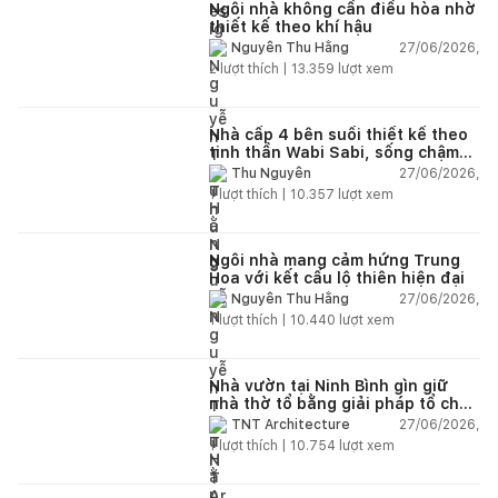
Ngôi nhà không cần điều hòa nhờ
thiết kế theo khí hậu
27/06/2026,
Nguyễn Thu Hằng
2
lượt thích |
13.359
lượt xem
Nhà cấp 4 bên suối thiết kế theo
tinh thần Wabi Sabi, sống chậm
giữa thiên nhiên
27/06/2026,
Thu Nguyễn
1
lượt thích |
10.357
lượt xem
Ngôi nhà mang cảm hứng Trung
Hoa với kết cấu lộ thiên hiện đại
27/06/2026,
Nguyễn Thu Hằng
1
lượt thích |
10.440
lượt xem
Nhà vườn tại Ninh Bình gìn giữ
nhà thờ tổ bằng giải pháp tổ chức
lại không gian
27/06/2026,
TNT Architecture
1
lượt thích |
10.754
lượt xem