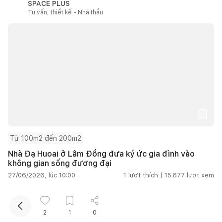
SPACE PLUS
Tư vấn, thiết kế - Nhà thầu
Kết nối thiết kế, thi công
Mua sắm hoàn thiện nhà
Từ 100m2 đến 200m2
Nhà Đạ Huoai ở Lâm Đồng đưa ký ức gia đình vào
không gian sống đương đại
27/06/2026, lúc 10:00
1
lượt thích |
15.677
lượt xem
Kho ảnh
Xem tất cả
2
1
0