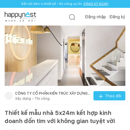
Kết nối đơn vị thiết kế - thi công uy tín.
ĐĂNG KÝ NGAY!
Đăng nhập
Đăng ký
M
Ạ
N
G
X
Ã
H
Ộ
I
CÔNG TY CỔ PHẦN KIẾN TRÚC XÂY DỰNG
Theo dõi
Xây dựng - Thi công
SONG PHÁT
Thiết kế mẫu nhà 5x24m kết hợp kinh
doanh đốn tim với không gian tuyệt vời