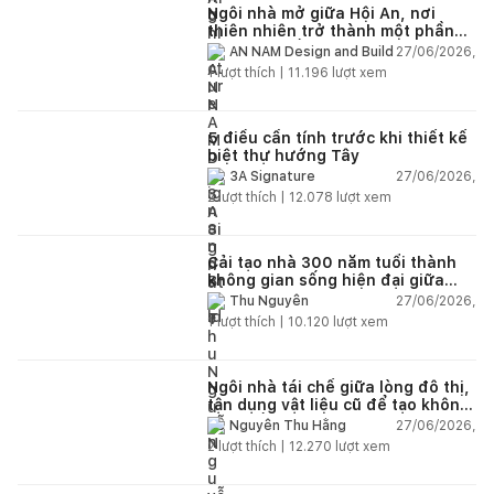
Ngôi nhà mở giữa Hội An, nơi
thiên nhiên trở thành một phần
của cuộc sống
27/06/2026,
AN NAM Design and Build
1
lượt thích |
11.196
lượt xem
5 điều cần tính trước khi thiết kế
biệt thự hướng Tây
27/06/2026,
3A Signature
2
lượt thích |
12.078
lượt xem
Cải tạo nhà 300 năm tuổi thành
không gian sống hiện đại giữa
thiên nhiên
27/06/2026,
Thu Nguyễn
1
lượt thích |
10.120
lượt xem
Ngôi nhà tái chế giữa lòng đô thị,
tận dụng vật liệu cũ để tạo không
gian sống linh hoạt
27/06/2026,
Nguyễn Thu Hằng
2
lượt thích |
12.270
lượt xem