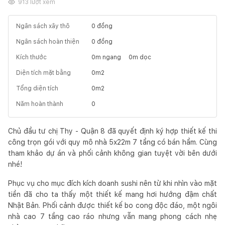
913
lượt xem
Ngân sách xây thô
0
đồng
Ngân sách hoàn thiện
0
đồng
Kích thước
0
m ngang
0
m dọc
Diện tích mặt bằng
0
m2
Tổng diện tích
0
m2
Năm hoàn thành
0
Chủ đầu tư chị Thy - Quận 8 đã quyết định ký hợp thiết kế thi
công trọn gói với quy mô nhà 5x22m 7 tầng có bán hầm. Cùng
tham khảo dự án và phối cảnh không gian tuyệt vời bên dưới
nhé!
Phục vụ cho mục đích kích doanh sushi nên từ khi nhìn vào mặt
tiền đã cho ta thấy một thiết kế mang hơi hướng đậm chất
Nhật Bản. Phối cảnh được thiết kế bo cong độc đáo, một ngôi
nhà cao 7 tầng cao ráo nhưng vẫn mang phong cách nhẹ