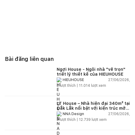
Bài đăng liên quan
Ngơi House - Ngôi nhà "vẽ trọn"
triết lý thiết kế của HIEUHOUSE
27/06/2026,
HIEUHOUSE
3
lượt thích |
11.014
lượt xem
LT House – Nhà hiện đại 340m² tại
Đắk Lắk nổi bật với kiến trúc mở
và hệ sân vườn kết nối thiên
27/06/2026,
NNA Design
nhiên
3
lượt thích |
12.739
lượt xem