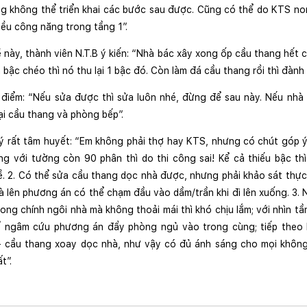
ũng không thể triển khai các bước sau được. Cũng có thể do KTS no
iều công năng trong tầng 1”.
 này, thành viên N.T.B ý kiến: “Nhà bác xây xong ốp cầu thang hết ch
 bậc chéo thì nó thu lại 1 bậc đó. Còn làm đá cầu thang rồi thì đành 
điểm: “Nếu sửa được thì sửa luôn nhé, đừng để sau này. Nếu nhà k
ại cầu thang và phòng bếp”.
ý rất tâm huyết: “Em không phải thợ hay KTS, nhưng có chút góp ý t
g với tường còn 90 phân thì do thi công sai! Kể cả thiếu bậc thì
. 2. Có thể sửa cầu thang dọc nhà được, nhưng phải khảo sát thực 
 lên phương án có thể chạm đầu vào dầm/trần khi đi lên xuống. 3. 
trong chính ngôi nhà mà không thoải mái thì khó chịu lắm; với nhìn tầ
hể ngâm cứu phương án đẩy phòng ngủ vào trong cùng; tiếp theo l
 cầu thang xoay dọc nhà, như vậy có đủ ánh sáng cho mọi không
t”.