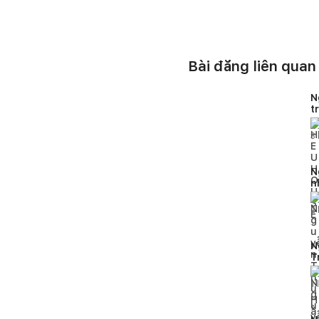
Bài đăng liên quan
N
t
H
3
N
n
2
N
T
h
1
l