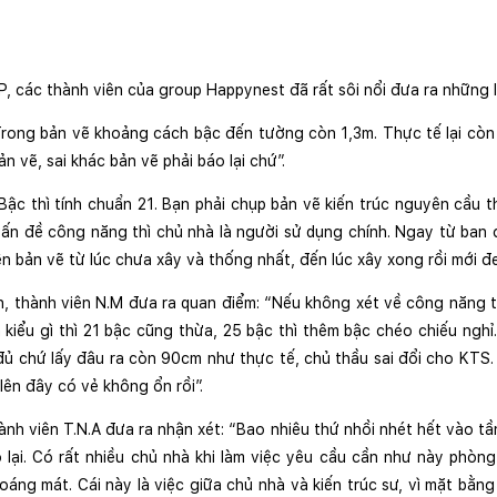
.P, các thành viên của group Happynest đã rất sôi nổi đưa ra những l
“Trong bản vẽ khoảng cách bậc đến tường còn 1,3m. Thực tế lại còn 
ản vẽ, sai khác bản vẽ phải báo lại chứ”.
Bậc thì tính chuẩn 21. Bạn phải chụp bản vẽ kiến trúc nguyên cầu t
 vấn đề công năng thì chủ nhà là người sử dụng chính. Ngay từ ban 
n bản vẽ từ lúc chưa xây và thống nhất, đến lúc xây xong rồi mới đe
ên, thành viên N.M đưa ra quan điểm: “Nếu không xét về công năng t
h kiểu gì thì 21 bậc cũng thừa, 25 bậc thì thêm bậc chéo chiếu nghỉ
đủ chứ lấy đâu ra còn 90cm như thực tế, chủ thầu sai đổi cho KTS.
lên đây có vẻ không ổn rồi”.
nh viên T.N.A đưa ra nhận xét: “Bao nhiêu thứ nhồi nhét hết vào tầ
 lại. Có rất nhiều chủ nhà khi làm việc yêu cầu cần như này phòn
oáng mát. Cái này là việc giữa chủ nhà và kiến trúc sư, vì mặt bằn