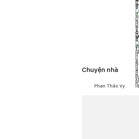
N
t
p
1
l
C
t
đ
1
l
Chuyện nhà
Phan Thảo Vy