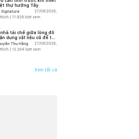
u cần tính trước khi thiết
iệt thự hướng Tây
27/06/2026,
 Signature
thích |
11.929
lượt xem
 nhà tái chế giữa lòng đô
tận dụng vật liệu cũ để tạo
g gian sống linh hoạt
27/06/2026,
uyễn Thu Hằng
thích |
12.264
lượt xem
Xem tất cả