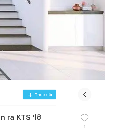
Theo dõi
n ra KTS 'lỡ
1