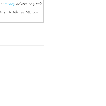
bài
tại đây
để chia sẻ ý kiến
ặc phản hồi trực tiếp qua