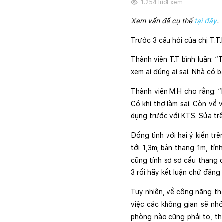
1.254
lượt xem
Xem vấn đề cụ thể 
tại đây
.
Trước 3 câu hỏi của chị T.T
Thành viên T.T bình luận: 
xem ai đúng ai sai. Nhà có b
Thành viên M.H cho rằng: “
Có khi thợ làm sai. Còn về
dụng trước với KTS. Sửa trê
Đồng tình với hai ý kiến tr
tới 1,3m; bản thang 1m, tín
cũng tính sơ sơ cầu thang 
3 rồi hãy kết luận chứ đăng 
Tuy nhiên, về công năng thà
việc các không gian sẽ nhỏ
phòng nào cũng phải to, th