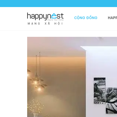
CỘNG ĐỒNG
HAP
M
Ạ
N
G
X
Ã
H
Ộ
I