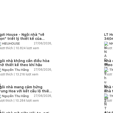
gơi House - Ngôi nhà "vẽ
LT H
rọn" triết lý thiết kế của
340m
IEUHOUSE
kiến
27/06/2026,
HIEUHOUSE
NN
kết 
lượt thích |
10.824
lượt xem
3
lượt 
gôi nhà không cần điều hòa
Nhà 
hờ thiết kế theo khí hậu
theo
sống
27/06/2026,
Nguyễn Thu Hằng
Th
lượt thích |
13.216
lượt xem
1
lượt 
gôi nhà mang cảm hứng
Nhà 
rung Hoa với kết cấu lộ thiên
nhà 
iện đại
chức
27/06/2026,
Nguyễn Thu Hằng
TN
ượt thích |
10.284
lượt xem
1
lượt 