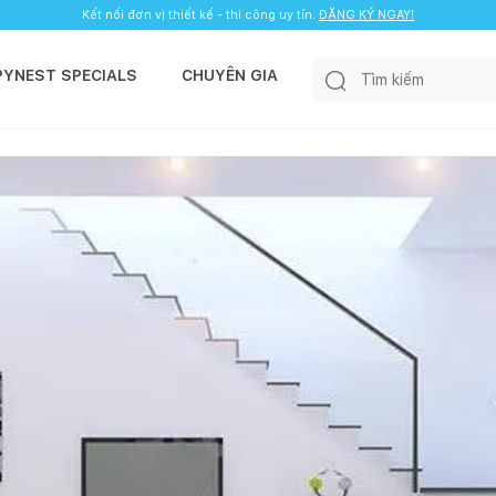
Kết nối đơn vị thiết kế - thi công uy tín.
ĐĂNG KÝ NGAY!
PYNEST SPECIALS
CHUYÊN GIA