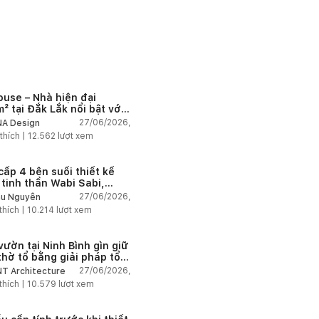
ouse – Nhà hiện đại
² tại Đắk Lắk nổi bật với
 trúc mở và hệ sân vườn
27/06/2026,
A Design
nối thiên nhiên
thích |
12.562
lượt xem
cấp 4 bên suối thiết kế
 tinh thần Wabi Sabi,
 chậm giữa thiên nhiên
27/06/2026,
u Nguyễn
thích |
10.214
lượt xem
vườn tại Ninh Bình gìn giữ
thờ tổ bằng giải pháp tổ
 lại không gian
27/06/2026,
T Architecture
thích |
10.579
lượt xem