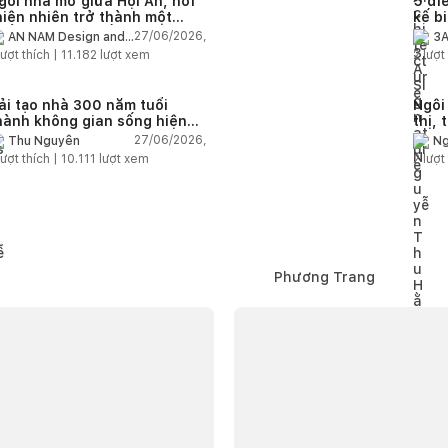
gôi nhà mở giữa Hội An, nơi
5 điề
hiên nhiên trở thành một
kế b
hần của cuộc sống
27/06/2026,
AN NAM Design and
3A
Build
ượt thích |
11.182
lượt xem
2
lượt 
ải tạo nhà 300 năm tuổi
Ngôi
hành không gian sống hiện
thị, 
ại giữa thiên nhiên
khôn
27/06/2026,
Thu Nguyễn
Ng
ượt thích |
10.111
lượt xem
2
lượt 
Phương Trang