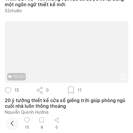
một ngôn ngữ thiết kế mới
S2studio
Kết nối thiết kế, thi công
10.501
Mua sắm hoàn thiện nhà
15
0
11
20 ý tưởng thiết kế cửa sổ giếng trời giúp phòng ngủ
cuối nhà luôn thông thoáng
Nguyễn Quỳnh Hương
15
9
0