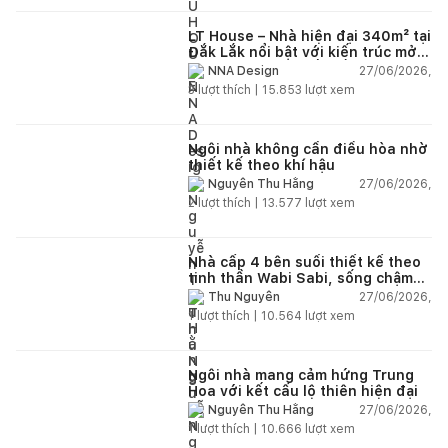
LT House – Nhà hiện đại 340m² tại
Đắk Lắk nổi bật với kiến trúc mở
và hệ sân vườn kết nối thiên
27/06/2026,
NNA Design
nhiên
3
lượt thích |
15.853
lượt xem
Ngôi nhà không cần điều hòa nhờ
thiết kế theo khí hậu
27/06/2026,
Nguyễn Thu Hằng
2
lượt thích |
13.577
lượt xem
Nhà cấp 4 bên suối thiết kế theo
tinh thần Wabi Sabi, sống chậm
giữa thiên nhiên
27/06/2026,
Thu Nguyễn
1
lượt thích |
10.564
lượt xem
Ngôi nhà mang cảm hứng Trung
Hoa với kết cấu lộ thiên hiện đại
27/06/2026,
Nguyễn Thu Hằng
1
lượt thích |
10.666
lượt xem