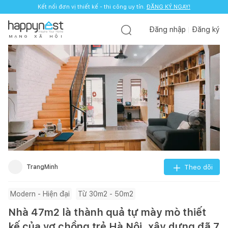
Kết nối đơn vị thiết kế - thi công uy tín.
ĐĂNG KÝ NGAY!
Đăng nhập
Đăng ký
M
Ạ
N
G
X
Ã
H
Ộ
I
TrangMinh
Theo dõi
Modern - Hiện đại
Từ 30m2 - 50m2
Nhà 47m2 là thành quả tự mày mò thiết
kế của vợ chồng trẻ Hà Nội, xây dựng đã 7