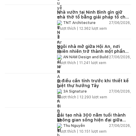
Nhà vườn tại Ninh Bình gìn giữ
nhà thờ tổ bằng giải pháp tổ chức
lại không gian
27/06/2026,
TNT Architecture
1
lượt thích |
12.362
lượt xem
Ngôi nhà mở giữa Hội An, nơi
thiên nhiên trở thành một phần
của cuộc sống
27/06/2026,
AN NAM Design and Build
1
lượt thích |
11.241
lượt xem
5 điều cần tính trước khi thiết kế
biệt thự hướng Tây
27/06/2026,
3A Signature
2
lượt thích |
12.293
lượt xem
Cải tạo nhà 300 năm tuổi thành
không gian sống hiện đại giữa
thiên nhiên
27/06/2026,
Thu Nguyễn
1
lượt thích |
10.151
lượt xem