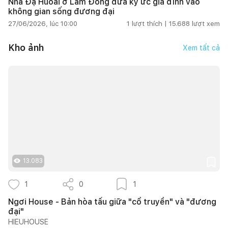
Nhà Đạ Huoai ở Lâm Đồng đưa ký ức gia đình vào
không gian sống đương đại
27/06/2026, lúc 10:00
1
lượt thích |
15.688
lượt xem
Kho ảnh
Xem tất cả
13.083
1
0
1
Ngơi House - Bản hòa tấu giữa "cổ truyền" và "đương
đại"
HIEUHOUSE