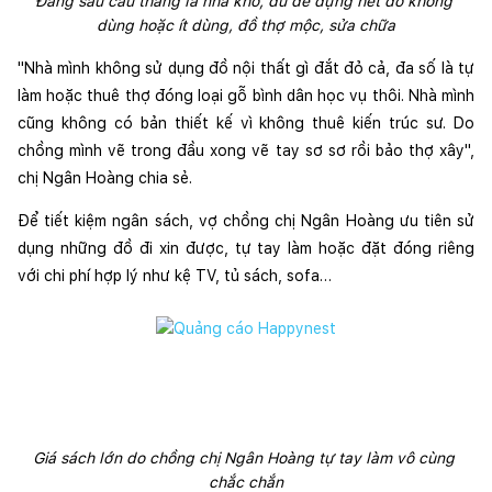
Đằng sau cầu thang là nhà kho, đủ để đựng hết đồ không 
dùng hoặc ít dùng, đồ thợ mộc, sửa chữa
"Nhà mình không sử dụng đồ nội thất gì đắt đỏ cả, đa số là tự 
làm hoặc thuê thợ đóng loại gỗ bình dân học vụ thôi. Nhà mình 
cũng không có bản thiết kế vì không thuê kiến trúc sư. Do 
chồng mình vẽ trong đầu xong vẽ tay sơ sơ rồi bảo thợ xây", 
chị Ngân Hoàng chia sẻ.
Để tiết kiệm ngân sách, vợ chồng chị Ngân Hoàng ưu tiên sử 
dụng những đồ đi xin được, tự tay làm hoặc đặt đóng riêng 
với chi phí hợp lý như kệ TV, tủ sách, sofa… 
Giá sách lớn do chồng chị Ngân Hoàng tự tay làm vô cùng 
chắc chắn