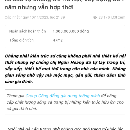
năm nhưng vẫn hợp thời
Cập nhật ngày
10/11/2023, lúc 21:39
23.176
lượt xem
Ngân sách hoàn thiện
1,000,000,000
đồng
Tổng diện tích
47
m2
Chẳng phải kiến trúc sư cũng không phải nhà thiết kế nội 
thất nhưng vợ chồng chị Ngân Hoàng đã tự tay trang trí, 
sắp xếp, thiết kế mọi thứ trong căn nhà của mình. Không 
gian sống nhờ vậy mà mộc mạc, gần gũi, thấm đẫm tình 
cảm gia đình.
Tham gia
Group Cộng đồng gia dụng thông minh
để nâng
cấp chất lượng sống và trang bị những kiến thức hữu ích cho
cả gia đình nhé.
Ngôi nhà gây ấn tượng nhờ những góc nhỏ trang trí khéo léo