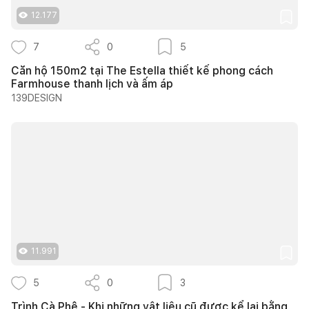
12.177
7
0
5
Căn hộ 150m2 tại The Estella thiết kế phong cách
Farmhouse thanh lịch và ấm áp
139DESIGN
11.991
5
0
3
Trình Cà Phê - Khi những vật liệu cũ được kể lại bằng