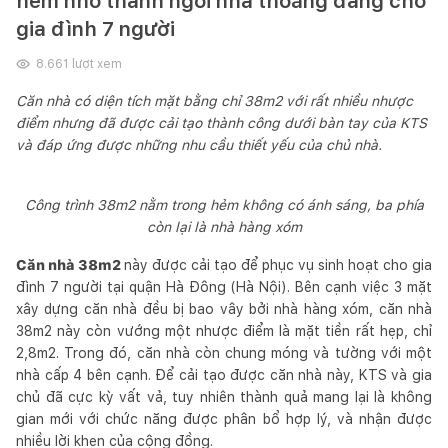
hẻm nhỏ thành ngôi nhà thoáng đãng cho
gia đình 7 người
8.661
lượt xem
Căn nhà có diện tích mặt bằng chỉ 38m2 với rất nhiều nhược
điểm nhưng đã được cải tạo thành công dưới bàn tay của KTS
và đáp ứng được những nhu cầu thiết yếu của chủ nhà.
Công trình 38m2 nằm trong hẻm không có ánh sáng, ba phía
còn lại là nhà hàng xóm
Căn nhà 38m2
này được cải tạo để phục vụ sinh hoạt cho gia
đình 7 người tại quận Hà Đông (Hà Nội). Bên cạnh việc 3 mặt
xây dựng căn nhà đều bị bao vây bởi nhà hàng xóm, căn nhà
38m2 này còn vướng một nhược điểm là mặt tiền rất hẹp, chỉ
2,8m2. Trong đó, căn nhà còn chung móng và tường với một
nhà cấp 4 bên cạnh. Để cải tạo được căn nhà này, KTS và gia
chủ đã cực kỳ vất vả, tuy nhiên thành quả mang lại là không
gian mới với chức năng được phân bổ hợp lý, và nhận được
nhiều lời khen của cộng đồng.