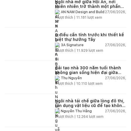
Ngôi nhà mở giữa Hội An, nơi
thiên nhiên trở thành một phần
của cuộc sống
27/06/2026,
AN NAM Design and Build
1
lượt thích |
11.181
lượt xem
5 điều cần tính trước khi thiết kế
biệt thự hướng Tây
27/06/2026,
3A Signature
2
lượt thích |
11.929
lượt xem
Cải tạo nhà 300 năm tuổi thành
không gian sống hiện đại giữa
thiên nhiên
27/06/2026,
Thu Nguyễn
1
lượt thích |
10.110
lượt xem
Ngôi nhà tái chế giữa lòng đô thị,
tận dụng vật liệu cũ để tạo không
gian sống linh hoạt
27/06/2026,
Nguyễn Thu Hằng
2
lượt thích |
12.264
lượt xem