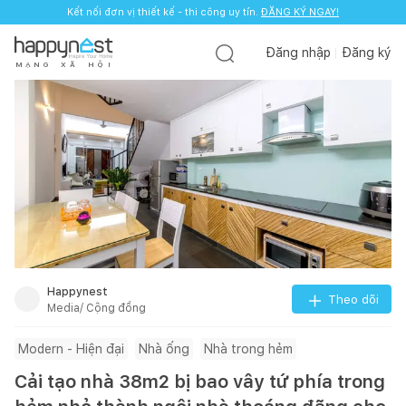
Kết nối đơn vị thiết kế - thi công uy tín.
Kết nối đơn vị thiết kế - thi công uy tín.
ĐĂNG KÝ NGAY!
ĐĂNG KÝ NGAY!
Đăng nhập
Đăng ký
M
Ạ
N
G
X
Ã
H
Ộ
I
Happynest
Theo dõi
Media/ Cộng đồng
Modern - Hiện đại
Nhà ống
Nhà trong hẻm
Cải tạo nhà 38m2 bị bao vây tứ phía trong