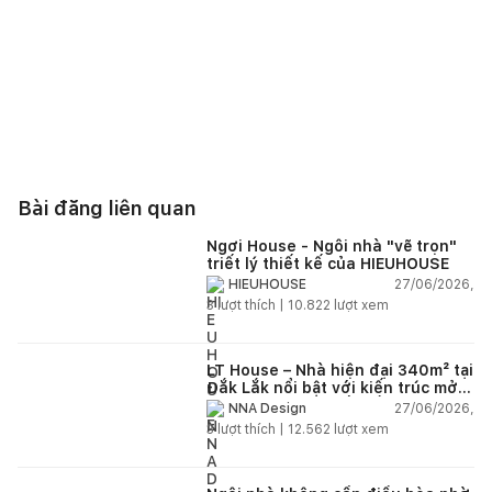
Bài đăng liên quan
Ngơi House - Ngôi nhà "vẽ trọn"
triết lý thiết kế của HIEUHOUSE
27/06/2026,
HIEUHOUSE
3
lượt thích |
10.822
lượt xem
LT House – Nhà hiện đại 340m² tại
Đắk Lắk nổi bật với kiến trúc mở
và hệ sân vườn kết nối thiên
27/06/2026,
NNA Design
nhiên
3
lượt thích |
12.562
lượt xem