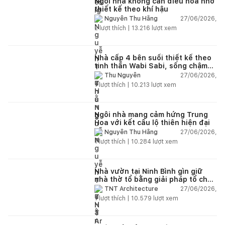
Ngôi nhà không cần điều hòa nhờ
thiết kế theo khí hậu
27/06/2026,
Nguyễn Thu Hằng
2
lượt thích |
13.216
lượt xem
Nhà cấp 4 bên suối thiết kế theo
tinh thần Wabi Sabi, sống chậm
giữa thiên nhiên
27/06/2026,
Thu Nguyễn
1
lượt thích |
10.213
lượt xem
Ngôi nhà mang cảm hứng Trung
Hoa với kết cấu lộ thiên hiện đại
27/06/2026,
Nguyễn Thu Hằng
1
lượt thích |
10.284
lượt xem
Nhà vườn tại Ninh Bình gìn giữ
nhà thờ tổ bằng giải pháp tổ chức
lại không gian
27/06/2026,
TNT Architecture
1
lượt thích |
10.579
lượt xem