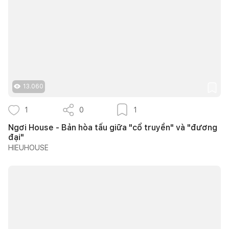
13.060
1
0
1
Ngơi House - Bản hòa tấu giữa "cổ truyền" và "đương
đại"
HIEUHOUSE