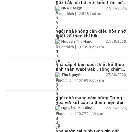
Đắk Lắk nổi bật với kiến trúc mở
và hệ sân vườn kết nối thiên
27/06/2026,
NNA Design
nhiên
3
lượt thích |
12.548
lượt xem
Ngôi nhà không cần điều hòa nhờ
thiết kế theo khí hậu
27/06/2026,
Nguyễn Thu Hằng
2
lượt thích |
13.199
lượt xem
Nhà cấp 4 bên suối thiết kế theo
tinh thần Wabi Sabi, sống chậm
giữa thiên nhiên
27/06/2026,
Thu Nguyễn
1
lượt thích |
10.199
lượt xem
Ngôi nhà mang cảm hứng Trung
Hoa với kết cấu lộ thiên hiện đại
27/06/2026,
Nguyễn Thu Hằng
1
lượt thích |
10.270
lượt xem
Nhà vườn tại Ninh Bình gìn giữ