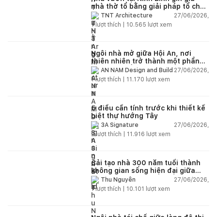
nhà thờ tổ bằng giải pháp tổ chức
lại không gian
27/06/2026,
TNT Architecture
1
lượt thích |
10.565
lượt xem
Ngôi nhà mở giữa Hội An, nơi
thiên nhiên trở thành một phần
của cuộc sống
27/06/2026,
AN NAM Design and Build
1
lượt thích |
11.170
lượt xem
5 điều cần tính trước khi thiết kế
biệt thự hướng Tây
27/06/2026,
3A Signature
2
lượt thích |
11.916
lượt xem
Cải tạo nhà 300 năm tuổi thành
không gian sống hiện đại giữa
thiên nhiên
27/06/2026,
Thu Nguyễn
1
lượt thích |
10.101
lượt xem