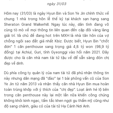
ngày 31/03
Hôm nay (31/03) là ngày Hyun Bin và Son Ye Jin chính thức về
chung 1 nhà trong hôn lễ thế kỷ tại khách sạn hạng sang
Sheraton Grand Walkerhill. Ngay lúc này, dân tình đang vô
cùng tò mò về mọi thông tin liên quan đến cặp đôi vàng làng
giải trí. Và chủ đề đang hot trên MXH là nhà tân hôn của vợ
chồng ngôi sao đắt giá nhất Kbiz. Được biết, Hyun Bin "chốt
đơn" 1 căn penthouse sang trọng giá 4,8 tỷ won (98,9 tỷ
đồng) tại Achiul, Guri, tỉnh Gyeonggi vào hồi năm 2021. Đây
được cho là căn nhà nam tài tử tậu về để sẵn sàng đón chị
đẹp về dinh.
Dù phía công ty quản lý của nam tài tử đã phủ nhận thông tin
này nhưng dân mạng đã "đào" lại 1 bài phỏng vấn cũ của Son
Ye Jin từ năm 2013 và nhận thấy căn nhà Hyun Bin mua hoàn
toàn trùng khớp với ý thích của "chị đẹp". Loạt ảnh hé lộ bên
trong căn penthouse này lại một lần nữa khiến công chúng
không khỏi kinh ngạc, tấm tắc khen ngợi gu thẩm mỹ cũng như
độ sang chảnh, giàu có của tài tử Hạ Cánh Nơi Anh.