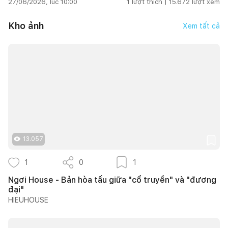
27/06/2026, lúc 10:00
1
lượt thích |
15.672
lượt xem
Kho ảnh
Xem tất cả
13.057
1
0
1
Ngơi House - Bản hòa tấu giữa "cổ truyền" và "đương
đại"
HIEUHOUSE