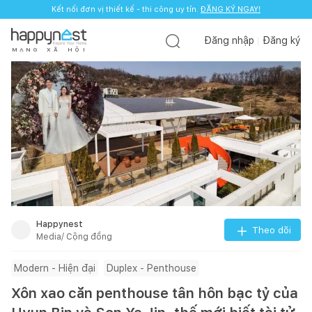
Kết nối đơn vị thiết kế - thi công uy tín.
ĐĂNG KÝ NGAY!
Đăng nhập
Đăng ký
M
Ạ
N
G
X
Ã
H
Ộ
I
Happynest
Theo dõi
Media/ Cộng đồng
Modern - Hiện đại
Duplex - Penthouse
Xôn xao căn penthouse tân hôn bạc tỷ của