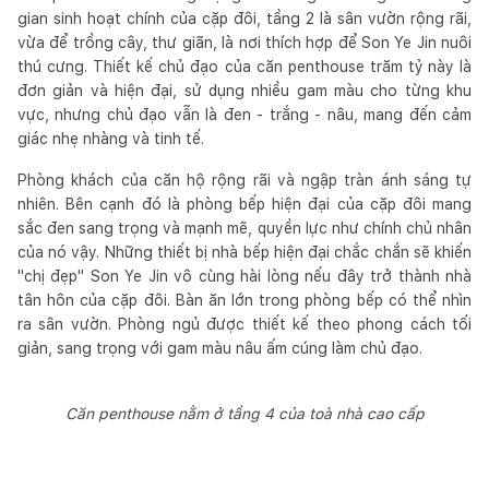
gian sinh hoạt chính của cặp đôi, tầng 2 là sân vườn rộng rãi,
vừa để trồng cây, thư giãn, là nơi thích hợp để Son Ye Jin nuôi
thú cưng. Thiết kế chủ đạo của căn penthouse trăm tỷ này là
đơn giản và hiện đại, sử dụng nhiều gam màu cho từng khu
vực, nhưng chủ đạo vẫn là đen - trắng - nâu, mang đến cảm
giác nhẹ nhàng và tinh tế.
Phòng khách của căn hộ rộng rãi và ngập tràn ánh sáng tự
nhiên. Bên cạnh đó là phòng bếp hiện đại của cặp đôi mang
sắc đen sang trọng và mạnh mẽ, quyền lực như chính chủ nhân
của nó vậy. Những thiết bị nhà bếp hiện đại chắc chắn sẽ khiến
"chị đẹp" Son Ye Jin vô cùng hài lòng nếu đây trở thành nhà
tân hôn của cặp đôi. Bàn ăn lớn trong phòng bếp có thể nhìn
ra sân vườn. Phòng ngủ được thiết kế theo phong cách tối
giản, sang trọng với gam màu nâu ấm cúng làm chủ đạo.
Căn penthouse nằm ở tầng 4 của toà nhà cao cấp