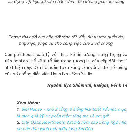
sử dụng vật liệu gỗ nâu nhằm đem đến không gian ấm cúng
Phòng thay đồ của cặp đôi rộng rãi, đầy đủ tủ treo quần áo,
phụ kiện, phục vụ cho công việc của 2 vợ chồng
Căn penthouse bạc tỷ với thiết kế ấn tượng, sang trọng và
tiện nghi có thể sẽ là tổ ấm trong tương lai của cặp đôi “hot”
nhất hiện nay. Căn hộ hoàn toàn xứng tầm với vị thế nổi tiếng
của vợ chồng diễn viên Hyun Bin - Son Ye Jin.
Nguồn: Ilyo Shinmun, Insight, Kênh 14
Xem thêm:
1.
Bibi House - nhà 2 tầng ở Đồng Nai thiết kế mộc mạc,
là món quà kỹ sư phần mềm tặng mẹ và em gái
2.
City Oasis Apartments 330m2 nằm sâu trong ngõ nhỏ,
như ốc đảo xanh mát giữa lòng Sài Gòn