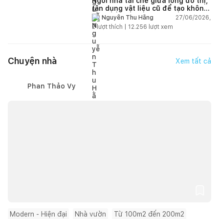
Ngôi nhà tái chế giữa lòng đô thị,
tận dụng vật liệu cũ để tạo không
gian sống linh hoạt
27/06/2026,
Nguyễn Thu Hằng
2
lượt thích |
12.256
lượt xem
Chuyện nhà
Xem tất cả
Phan Thảo Vy
Modern - Hiện đại
Nhà vườn
Từ 100m2 đến 200m2