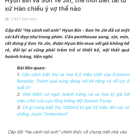
Hyun Bin và Son Ye Jin, thế mới biết tài tử
xứ Hàn chiều ý vợ thế nào
2.947
lượt xem
Cặp đôi “Hạ cánh nơi anh” Hyun Bin - Son Ye Jin đã có một
cái kết đẹp như trong phim. Căn penthouse sang, xịn, mịn,
rất đúng ý Son Ye Jin, được Hyun Bin mua với giá không hề
rẻ, đổi lại ai cũng phải trầm trồ vì thiết kế, nội thất quá
hoành tráng, tiện nghi.
Bài liên quan:
1.
Cận cảnh biệt thự xa hoa 6,5 triệu USD của Cristiano
Ronaldo: Thành quả xứng đáng với tài năng và nỗ lực ở
tuổi 37
2.
Ghé thăm cơ ngơi hoành tráng và xa hoa trị giá 59
triệu USD của cựu tổng thống Mỹ Donald Trump
3.
Có gì trong biệt thự 1200m2 trị giá 35 triệu đô của vợ
chồng Justin Timberlake?
Cặp đôi “Hạ cánh nơi anh” chính thức về chung một nhà vào