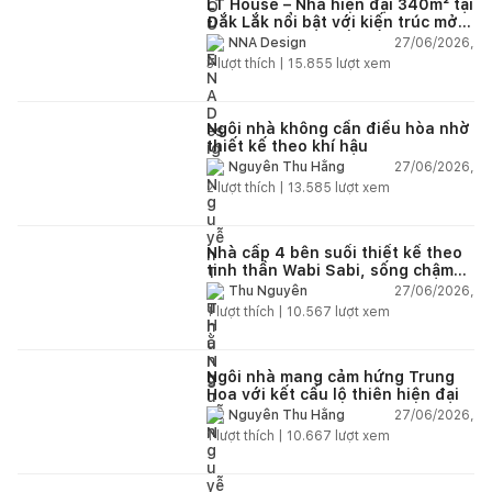
LT House – Nhà hiện đại 340m² tại
Đắk Lắk nổi bật với kiến trúc mở
và hệ sân vườn kết nối thiên
27/06/2026,
NNA Design
nhiên
3
lượt thích |
15.855
lượt xem
Ngôi nhà không cần điều hòa nhờ
thiết kế theo khí hậu
27/06/2026,
Nguyễn Thu Hằng
2
lượt thích |
13.585
lượt xem
Nhà cấp 4 bên suối thiết kế theo
tinh thần Wabi Sabi, sống chậm
giữa thiên nhiên
27/06/2026,
Thu Nguyễn
1
lượt thích |
10.567
lượt xem
Ngôi nhà mang cảm hứng Trung
Hoa với kết cấu lộ thiên hiện đại
27/06/2026,
Nguyễn Thu Hằng
1
lượt thích |
10.667
lượt xem