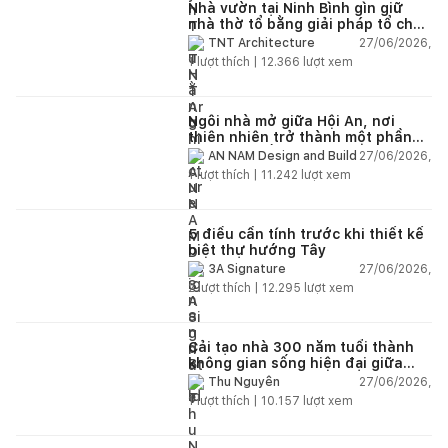
Nhà vườn tại Ninh Bình gìn giữ
nhà thờ tổ bằng giải pháp tổ chức
lại không gian
27/06/2026,
TNT Architecture
1
lượt thích |
12.366
lượt xem
Ngôi nhà mở giữa Hội An, nơi
thiên nhiên trở thành một phần
của cuộc sống
27/06/2026,
AN NAM Design and Build
1
lượt thích |
11.242
lượt xem
5 điều cần tính trước khi thiết kế
biệt thự hướng Tây
27/06/2026,
3A Signature
2
lượt thích |
12.295
lượt xem
Cải tạo nhà 300 năm tuổi thành
không gian sống hiện đại giữa
thiên nhiên
27/06/2026,
Thu Nguyễn
1
lượt thích |
10.157
lượt xem