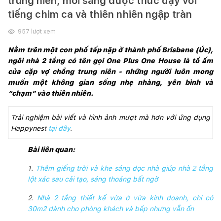
trung niên, mỗi sáng được thức dậy với
tiếng chim ca và thiên nhiên ngập tràn
957
lượt xem
Nằm trên một con phố tấp nập ở thành phố Brisbane (Úc), 
ngôi nhà 2 tầng có tên gọi One Plus One House là tổ ấm 
của cặp vợ chồng trung niên - những người luôn mong 
muốn một không gian sống nhẹ nhàng, yên bình và 
“chạm” vào thiên nhiên.
Trải nghiệm bài viết và hình ảnh mượt mà hơn với ứng dụng 
Happynes
t
tại đây
.
Bài liên quan:
1.
Thêm giếng trời và khe sáng dọc nhà giúp nhà 2 tầng
lột xác sau cải tạo, sáng thoáng bất ngờ
2.
Nhà 2 tầng thiết kế vừa ở vừa kinh doanh, chỉ có
30m2 dành cho phòng khách và bếp nhưng vẫn ổn