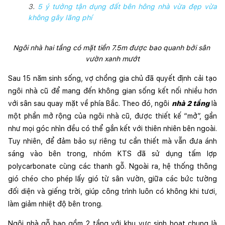
3.
5 ý tưởng tận dụng đất bên hông nhà vừa đẹp vừa
không gây lãng phí
Ngôi nhà hai tầng có mặt tiền 7.5m được bao quanh bởi sân 
vườn xanh mướt
Sau 15 năm sinh sống, vợ chồng gia chủ đã quyết định cải tạo 
ngôi nhà cũ để mang đến không gian sống kết nối nhiều hơn 
với sân sau quay mặt về phía Bắc. Theo đó, ngôi 
nhà 2 tầng
 là 
một phần mở rộng của ngôi nhà cũ, được thiết kế “mở”, gần 
như mọi góc nhìn đều có thể gắn kết với thiên nhiên bên ngoài. 
Tuy nhiên, để đảm bảo sự riêng tư cần thiết mà vẫn đưa ánh 
sáng vào bên trong, nhóm KTS đã sử dụng tấm lợp 
polycarbonate cùng các thanh gỗ. Ngoài ra, hệ thống thông 
gió chéo cho phép lấy gió từ sân vườn, giữa các bức tường 
đối diện và giếng trời, giúp công trình luôn có không khi tươi, 
làm giảm nhiệt độ bên trong.
Ngôi nhà gỗ bao gồm 2 tầng với khu vực sinh hoạt chung là 