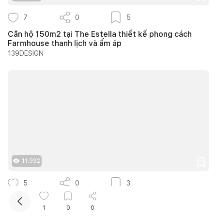
7
0
5
Căn hộ 150m2 tại The Estella thiết kế phong cách
Farmhouse thanh lịch và ấm áp
139DESIGN
Kết nối thiết kế, thi công
Mua sắm hoàn thiện nhà
11.992
5
0
3
Trình Cà Phê - Khi những vật liệu cũ được kể lại bằng
một ngôn ngữ thiết kế mới
1
0
0