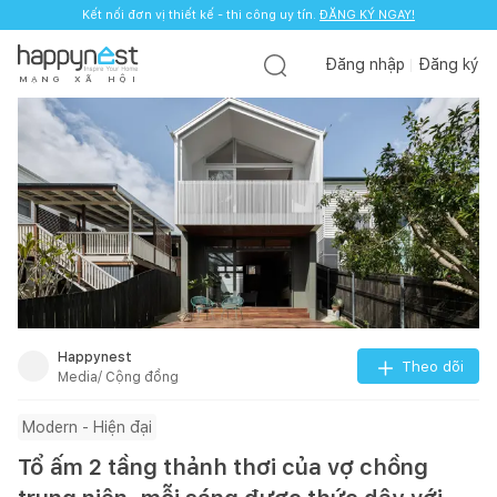
Kết nối đơn vị thiết kế - thi công uy tín.
ĐĂNG KÝ NGAY!
Đăng nhập
Đăng ký
M
Ạ
N
G
X
Ã
H
Ộ
I
Happynest
Theo dõi
Media/ Cộng đồng
Modern - Hiện đại
Tổ ấm 2 tầng thảnh thơi của vợ chồng