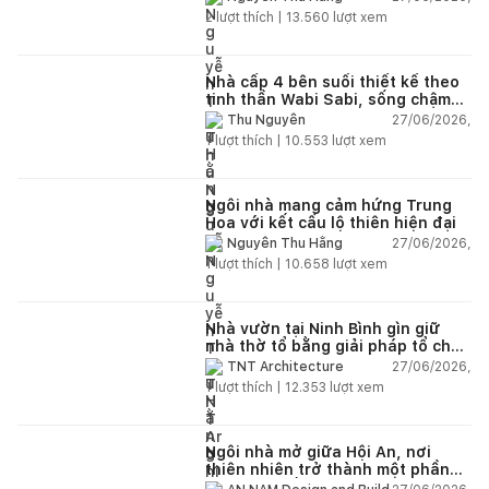
2
lượt thích |
13.560
lượt xem
Nhà cấp 4 bên suối thiết kế theo
tinh thần Wabi Sabi, sống chậm
giữa thiên nhiên
27/06/2026,
Thu Nguyễn
1
lượt thích |
10.553
lượt xem
Ngôi nhà mang cảm hứng Trung
Hoa với kết cấu lộ thiên hiện đại
27/06/2026,
Nguyễn Thu Hằng
1
lượt thích |
10.658
lượt xem
Nhà vườn tại Ninh Bình gìn giữ
nhà thờ tổ bằng giải pháp tổ chức
lại không gian
27/06/2026,
TNT Architecture
1
lượt thích |
12.353
lượt xem
Ngôi nhà mở giữa Hội An, nơi
thiên nhiên trở thành một phần
của cuộc sống