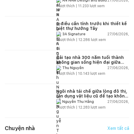
27/06/2026,
AN NAM Design and Build
1
lượt thích |
11.233
lượt xem
5 điều cần tính trước khi thiết kế
biệt thự hướng Tây
27/06/2026,
3A Signature
2
lượt thích |
12.286
lượt xem
Cải tạo nhà 300 năm tuổi thành
không gian sống hiện đại giữa
thiên nhiên
27/06/2026,
Thu Nguyễn
1
lượt thích |
10.143
lượt xem
Ngôi nhà tái chế giữa lòng đô thị,
tận dụng vật liệu cũ để tạo không
gian sống linh hoạt
27/06/2026,
Nguyễn Thu Hằng
2
lượt thích |
12.283
lượt xem
Chuyện nhà
Xem tất cả