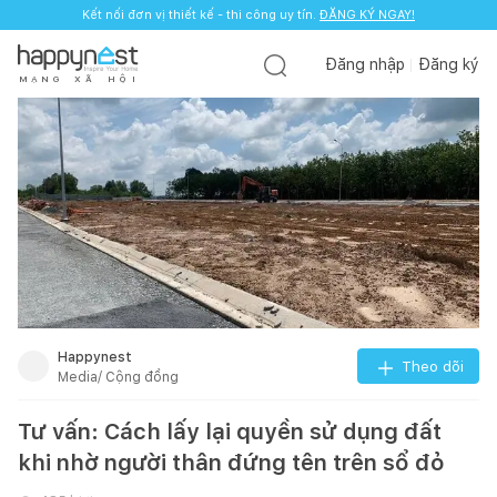
Kết nối đơn vị thiết kế - thi công uy tín.
ĐĂNG KÝ NGAY!
Đăng nhập
Đăng ký
M
Ạ
N
G
X
Ã
H
Ộ
I
Happynest
Theo dõi
Media/ Cộng đồng
Tư vấn: Cách lấy lại quyền sử dụng đất
khi nhờ người thân đứng tên trên sổ đỏ