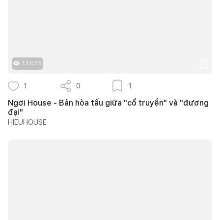
13.075
1
0
1
Ngơi House - Bản hòa tấu giữa "cổ truyền" và "đương
đại"
HIEUHOUSE