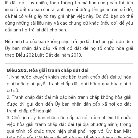
lô đất đó. Tuy nhiên, theo thông tin mà bạn cung cấp thì tiền
mua lô đất do bạn chi ra, anh họ chỉ đứng tên giùm trên sổ đỏ,
cả hai có viết giấy tờ tay ghi nhận việc này. Do đó, bạn có thể
dùng những tài liệu này và các chứng cứ khác (nếu có) để yêu
cầu anh họ trả lại đất cho bạn.
Nếu anh họ của bạn không chịu trả lại đất thì bạn gửi đơn đến
Ủy ban nhân dân cấp xã nơi có đất để họ tổ chức hòa giải
theo Điều 202 Luật Đất đai năm 2013.
Điều 202. Hòa giải tranh chấp đất đai
1. Nhà nước khuyến khích các bên tranh chấp đất đai tự hòa
giải hoặc giải quyết tranh chấp đất đai thông qua hòa giải ở
cơ sở.
2. Tranh chấp đất đai mà các bên tranh chấp không hòa giải
được thì gửi đơn đến Ủy ban nhân dân cấp xã nơi có đất
tranh chấp để hòa giải.
3. Chủ tịch Ủy ban nhân dân cấp xã có trách nhiệm tổ chức
việc hòa giải tranh chấp đất đai tại địa phương mình; trong
quá trình tổ chức thực hiện phải phối hợp với Ủy ban Mặt
trận Tổ quốc Việt Nam cấp xã và các tổ chức thành viên của