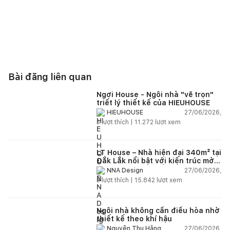
Bài đăng liên quan
Ngơi House - Ngôi nhà "vẽ trọn"
triết lý thiết kế của HIEUHOUSE
27/06/2026,
HIEUHOUSE
3
lượt thích |
11.272
lượt xem
LT House – Nhà hiện đại 340m² tại
Đắk Lắk nổi bật với kiến trúc mở
và hệ sân vườn kết nối thiên
27/06/2026,
NNA Design
nhiên
3
lượt thích |
15.842
lượt xem
Ngôi nhà không cần điều hòa nhờ
thiết kế theo khí hậu
27/06/2026,
Nguyễn Thu Hằng