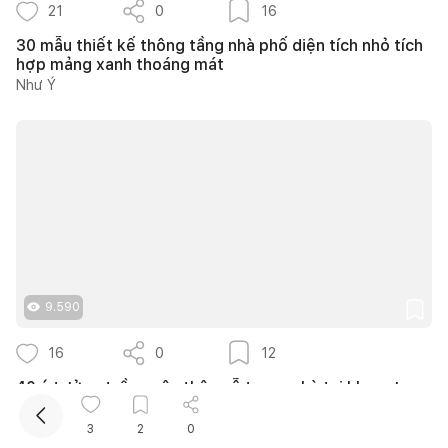
21
0
16
30 mẫu thiết kế thông tầng nhà phố diện tích nhỏ tích
hợp mảng xanh thoáng mát
Như Ý
Kết nối thiết kế, thi công
9.590
16
0
12
40 ý tưởng trồng cây thân gỗ trong nhà tại khu vực
giếng trời mái kính tuyệt đẹp
Nguyễn Quỳnh Hương
3
2
0