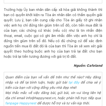
Trường hợp Ủy ban nhân dân cấp xã hòa giải không thành thì
bạn có quyền khởi kiện ra Tòa án nhân dân có thẩm quyền giải
quyết. Lưu ý, bạn cần cung cấp cho Tòa án giấy tờ ghi nhận
việc anh họ chỉ đứng tên giùm trên sổ đỏ, còn tiền mua đất là
của bạn; các chứng cứ khác (nếu có) như là tin nhắn điện
thoại, email, cuộc gọi có ghi âm nhắc đến việc anh họ chỉ là
đứng tên giùm trên sổ đỏ. Nếu có đủ chứng cứ để xác định
nguồn tiền mua lô đất đó là của bạn thì Tòa án sẽ xem xét giải
quyết theo hướng buộc anh họ của bạn trả lại đất cho bạn
hoặc trả lại tiền tương đương với giá trị lô đất.
Nguồn: Cafeland
Quan điểm của bạn về vấn đề trên như thế nào? Hãy đăng
nhập và để lại bình luận, hoặc gửi bài
tại đây
để chia sẻ ý
kiến của bạn với cộng đồng yêu nhà đẹp nhé!
Mọi thắc mắc về việc đăng bài, gửi bài, xin vui lòng liên hệ
địa chỉ email info@happynest.vn, hoặc phản hồi trực tiếp qua
fanpage Happynest
để được hỗ trợ và tư vấn kịp thời.