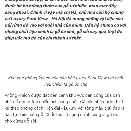
được hít hà hương thơm của gỗ tự nhiên, man mát đầy
sảng khoái. Chính vì vậy mà chị Hà, chủ nhà căn hộ chung
cư Luxury Park View - Hà Nội đã mang những vật liệu của
núi rừng đó vào với ngôi nhà của mình. Căn hộ chung cư với
những chất liệu chính là gỗ óc chó, gỗ sồi này quả thật đã
giúp ước mơ đó của chị thành sự thật.
Khu vực phòng khách của căn hộ Luxury Park View với chất
liệu chính là gỗ óc chó
Phòng khách được đặt bên cạnh khu vực ban công của căn
nhà để đón được nhiều ánh sáng nhất. Cả căn nhà được thiết
kế theo phong cách Hiện đại - Luxury với tông màu chủ đạo là
nâu tự nhiên của gỗ. Chất liệu sử dụng chính cũng là gỗ óc
chó cùng gỗ sồi.