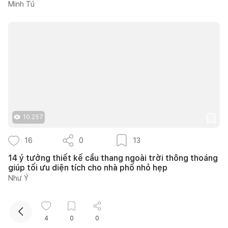
Minh Tú
Kết nối thiết kế, thi công
10.257
Mua sắm hoàn thiện nhà
16
0
13
14 ý tưởng thiết kế cầu thang ngoài trời thông thoáng
giúp tối ưu diện tích cho nhà phố nhỏ hẹp
Như Ý
4
0
0