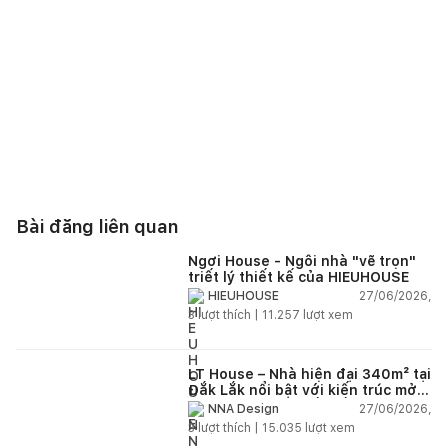
Bài đăng liên quan
Ngơi House - Ngôi nhà "vẽ trọn"
triết lý thiết kế của HIEUHOUSE
27/06/2026,
HIEUHOUSE
3
lượt thích |
11.257
lượt xem
LT House – Nhà hiện đại 340m² tại
Đắk Lắk nổi bật với kiến trúc mở
và hệ sân vườn kết nối thiên
27/06/2026,
NNA Design
nhiên
3
lượt thích |
15.035
lượt xem