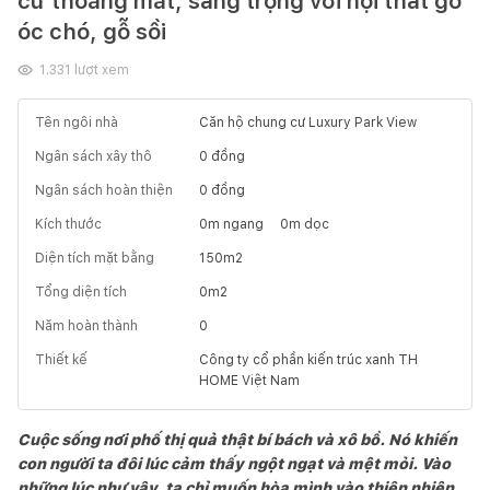
cư thoáng mát, sang trọng với nội thất gỗ
óc chó, gỗ sồi
1.331
lượt xem
Tên ngôi nhà
Căn hộ chung cư Luxury Park View
Ngân sách xây thô
0
đồng
Ngân sách hoàn thiện
0
đồng
Kích thước
0
m ngang
0
m dọc
Diện tích mặt bằng
150
m2
Tổng diện tích
0
m2
Năm hoàn thành
0
Thiết kế
Công ty cổ phần kiến trúc xanh TH
HOME Việt Nam
Cuộc sống nơi phố thị quả thật bí bách và xô bồ. Nó khiến
con người ta đôi lúc cảm thấy ngột ngạt và mệt mỏi. Vào
những lúc như vậy, ta chỉ muốn hòa mình vào thiên nhiên,