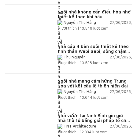
Ngôi nhà không cần điều hòa nhờ
thiết kế theo khí hậu
27/06/2026,
Nguyễn Thu Hằng
2
lượt thích |
13.549
lượt xem
Nhà cấp 4 bên suối thiết kế theo
tinh thần Wabi Sabi, sống chậm
giữa thiên nhiên
27/06/2026,
Thu Nguyễn
1
lượt thích |
10.538
lượt xem
Ngôi nhà mang cảm hứng Trung
Hoa với kết cấu lộ thiên hiện đại
27/06/2026,
Nguyễn Thu Hằng
1
lượt thích |
10.644
lượt xem
Nhà vườn tại Ninh Bình gìn giữ
nhà thờ tổ bằng giải pháp tổ chức
lại không gian
27/06/2026,
TNT Architecture
1
lượt thích |
12.334
lượt xem