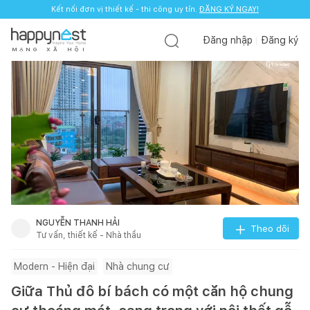
Kết nối đơn vị thiết kế - thi công uy tín.
ĐĂNG KÝ NGAY!
Đăng nhập
Đăng ký
M
Ạ
N
G
X
Ã
H
Ộ
I
NGUYỄN THANH HẢI
Theo dõi
Tư vấn, thiết kế - Nhà thầu
Modern - Hiện đại
Nhà chung cư
Giữa Thủ đô bí bách có một căn hộ chung