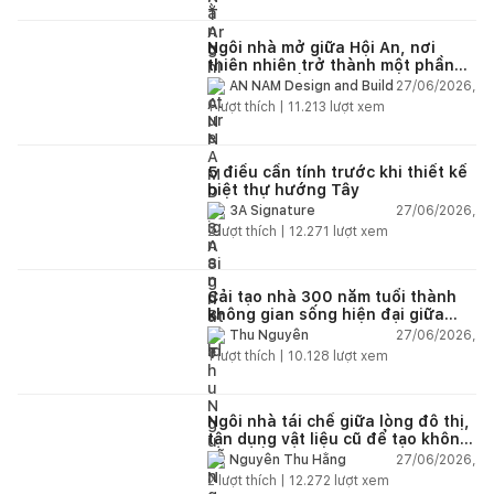
Ngôi nhà mở giữa Hội An, nơi
thiên nhiên trở thành một phần
của cuộc sống
27/06/2026,
AN NAM Design and Build
1
lượt thích |
11.213
lượt xem
5 điều cần tính trước khi thiết kế
biệt thự hướng Tây
27/06/2026,
3A Signature
2
lượt thích |
12.271
lượt xem
Cải tạo nhà 300 năm tuổi thành
không gian sống hiện đại giữa
thiên nhiên
27/06/2026,
Thu Nguyễn
1
lượt thích |
10.128
lượt xem
Ngôi nhà tái chế giữa lòng đô thị,
tận dụng vật liệu cũ để tạo không
gian sống linh hoạt
27/06/2026,
Nguyễn Thu Hằng
2
lượt thích |
12.272
lượt xem