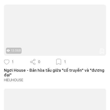
13.068
1
0
1
Ngơi House - Bản hòa tấu giữa "cổ truyền" và "đương
đại"
HIEUHOUSE