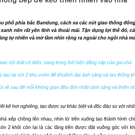
u phố phía bắc Bandung, cách xa các nút giao thông đông 
 xanh nên rất yên tĩnh và thoải mái. Tận dụng lợi thế đó, c
 sáng tự nhiên và mở tầm nhìn rộng ra ngoài cho ngôi nhà m
an nội thất cổ điển, sang trọng thể hiện đẳng cấp của gia chủ
 tạo lại với 2 khu vườn để khuếch đại ánh sáng và lưu thông kh
lùi về sau để mỗi không gian đều đón nhận ánh sáng và thiên nh
t kế hơi nghiêng, tạo được sự khác biệt và độc đáo so với nhữ
à xếp chồng lên nhau, nhìn từ trên xuống tạo thành hình chữ 
òn 2 khối còn lại là các tầng trên được đặt vuông góc với kh