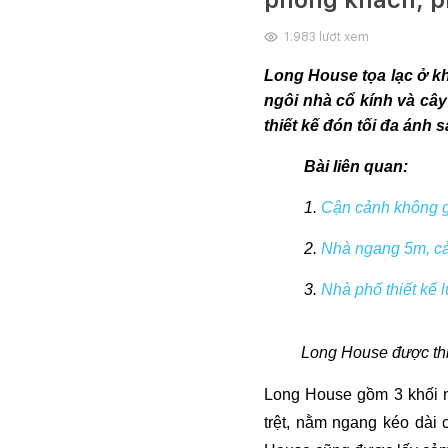
1.983
lượt xem
Long House tọa lạc ở kh
ngôi nhà cổ kính và cây
thiết kế đón tối đa ánh
Bài liên quan:
1. 
Cận cảnh không gi
2. 
Nhà ngang 5m, cải
3. 
Nhà phố thiết kế 
Long House được thiế
Long House gồm 3 khối nh
trệt, nằm ngang kéo dài c