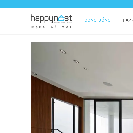
CỘNG ĐỒNG
HAP
M
Ạ
N
G
X
Ã
H
Ộ
I