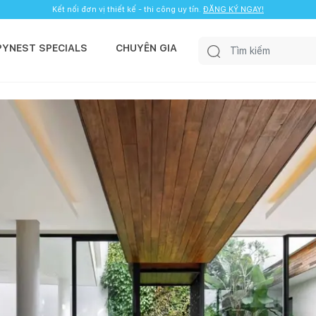
Kết nối đơn vị thiết kế - thi công uy tín.
ĐĂNG KÝ NGAY!
PYNEST SPECIALS
CHUYÊN GIA