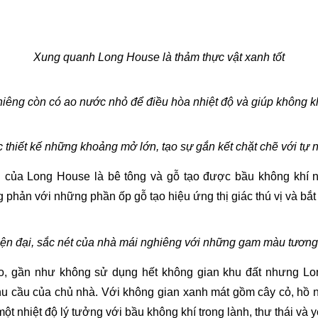
Xung quanh Long House là thảm thực vật xanh tốt
êng còn có ao nước nhỏ để điều hòa nhiệt độ và giúp không kh
thiết kế những khoảng mở lớn, tạo sự gắn kết chặt chẽ với tự 
 của Long House là bê tông và gỗ tạo được bầu không khí nh
 phản với những phần ốp gỗ tạo hiệu ứng thị giác thú vị và bắt
iện đại, sắc nét của nhà mái nghiêng với những gam màu tương 
, gần như không sử dụng hết không gian khu đất nhưng Lon
u cầu của chủ nhà. Với không gian xanh mát gồm cây cỏ, hồ n
t nhiệt độ lý tưởng với bầu không khí trong lành, thư thái và y