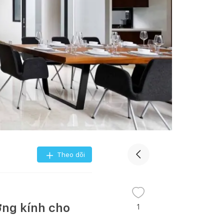
Theo dõi
ờng kính cho
1