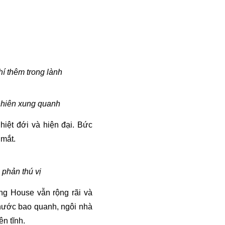
í thêm trong lành 
nhiên xung quanh 
iệt đới và hiện đại. Bức 
 mắt.
phản thú vị
g House vẫn rộng rãi và 
ước bao quanh, ngôi nhà 
ên tĩnh.