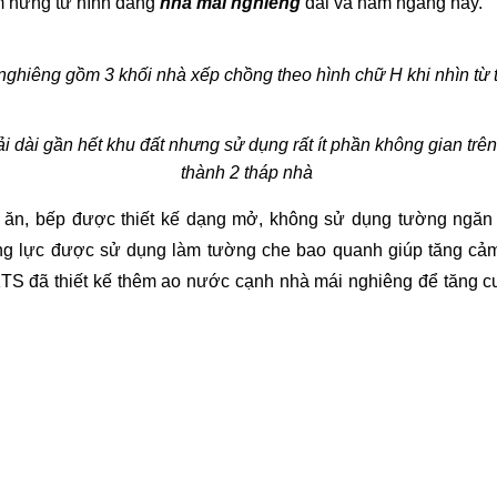
 hứng từ hình dáng 
nhà mái nghiêng
 dài và nằm ngang này.
nghiêng gồm 3 khối nhà xếp chồng theo hình chữ H khi nhìn từ 
 dài gần hết khu đất nhưng sử dụng rất ít phần không gian trên c
thành 2 tháp nhà 
ăn, bếp được thiết kế dạng mở, không sử dụng tường ngăn để
ng lực được sử dụng làm tường che bao quanh giúp tăng cả
KTS đã thiết kế thêm ao nước cạnh nhà mái nghiêng để tăng 