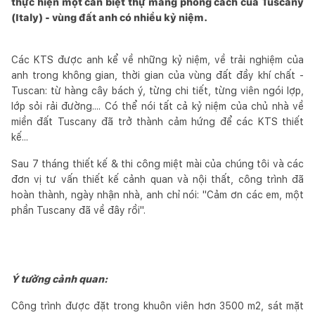
thực hiện một căn biệt thự mang phong cách của Tuscany
(Italy) - vùng đất anh có nhiều kỷ niệm.
Các KTS được anh kể về những kỷ niệm, về trải nghiệm của
anh trong không gian, thời gian của vùng đất đầy khí chất -
Tuscan: từ hàng cây bách ý, từng chi tiết, từng viên ngói lợp,
lớp sỏi rải đường.... Có thể nói tất cả kỷ niệm của chủ nhà về
miền đất Tuscany đã trở thành cảm hứng để các KTS thiết
kế...
Sau 7 tháng thiết kế & thi công miệt mài của chúng tôi và các
đơn vị tư vấn thiết kế cảnh quan và nội thất, công trình đã
hoàn thành, ngày nhận nhà, anh chỉ nói: "Cảm ơn các em, một
phần Tuscany đã về đây rồi".
Ý tưởng cảnh quan:
Công trình được đặt trong khuôn viên hơn 3500 m2, sát mặt