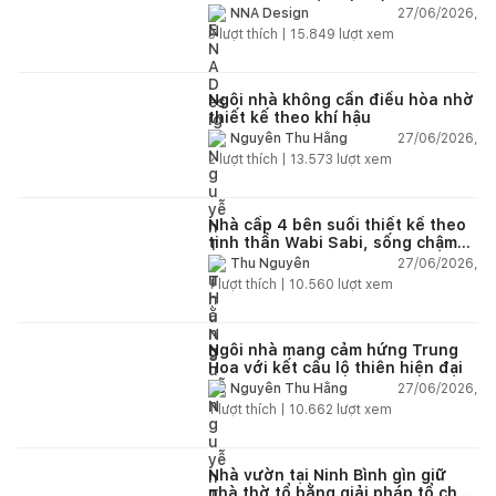
và hệ sân vườn kết nối thiên
27/06/2026,
NNA Design
nhiên
3
lượt thích |
15.849
lượt xem
Ngôi nhà không cần điều hòa nhờ
thiết kế theo khí hậu
27/06/2026,
Nguyễn Thu Hằng
2
lượt thích |
13.573
lượt xem
Nhà cấp 4 bên suối thiết kế theo
tinh thần Wabi Sabi, sống chậm
giữa thiên nhiên
27/06/2026,
Thu Nguyễn
1
lượt thích |
10.560
lượt xem
Ngôi nhà mang cảm hứng Trung
Hoa với kết cấu lộ thiên hiện đại
27/06/2026,
Nguyễn Thu Hằng
1
lượt thích |
10.662
lượt xem
Nhà vườn tại Ninh Bình gìn giữ
nhà thờ tổ bằng giải pháp tổ chức