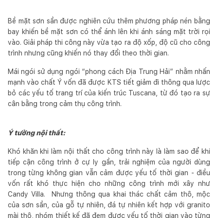
Bề mặt sơn sần được nghiên cứu thêm phương pháp nén bằng
bay khiến bề mặt sơn có thể ánh lên khi ánh sáng mặt trời rọi
vào. Giải pháp thi công này vừa tạo ra độ xốp, độ cũ cho công
trình nhưng cũng khiến nó thay đổi theo thời gian.
Mái ngói sử dụng ngói “phong cách Địa Trung Hải”
nhằm nhấn
mạnh vào chất Ý vốn đã được KTS tiết giảm đi thông qua lược
bỏ các yếu tố trang trí của kiến trúc Tuscana, từ đó tạo ra sự
cân bằng trong cảm thụ công trình.
Ý tưởng nội thất:
Khó khăn khi làm nội thất cho công trình này là làm sao để khi
tiếp cận công trình ở cự ly gần, trải nghiệm của người dùng
trong từng không gian vẫn cảm được yếu tố thời gian - điều
vốn rất khó thực hiện cho những công trình mới xây như
Candy Villa.
Nhưng thông qua khai thác chất cảm thô, mộc
của sơn sần, của gỗ tự nhiên, đá tự nhiên kết hợp với granito
mài thô, nhóm thiết kế đã đem được yếu tố thời gian vào từng