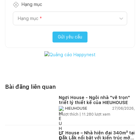
Hạng mục
Hạng mục
*
Gửi yêu cầu
Bài đăng liên quan
Ngơi House - Ngôi nhà "vẽ trọn"
triết lý thiết kế của HIEUHOUSE
27/06/2026,
HIEUHOUSE
3
lượt thích |
11.280
lượt xem
LT House – Nhà hiện đại 340m² tại
Đắk Lắk nổi bật với kiến trúc mở