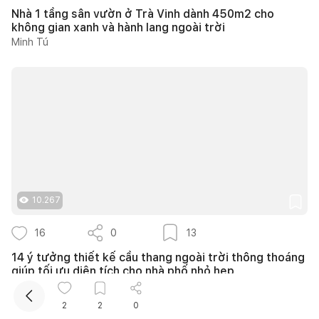
Nhà 1 tầng sân vườn ở Trà Vinh dành 450m2 cho
không gian xanh và hành lang ngoài trời
Minh Tú
Kết nối thiết kế, thi công
Mua sắm hoàn thiện nhà
10.267
16
0
13
14 ý tưởng thiết kế cầu thang ngoài trời thông thoáng
giúp tối ưu diện tích cho nhà phố nhỏ hẹp
Như Ý
2
2
0