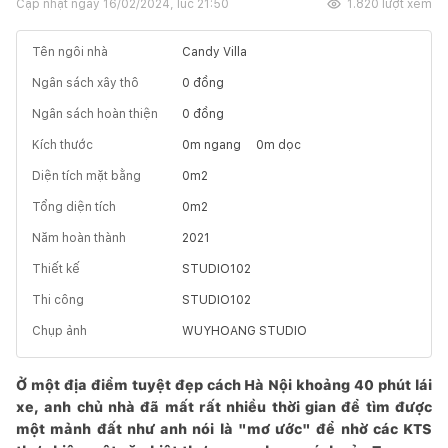
Cập nhật ngày
16/02/2024, lúc 21:50
1.820
lượt xem
Tên ngôi nhà
Candy Villa
Ngân sách xây thô
0
đồng
Ngân sách hoàn thiện
0
đồng
Kích thước
0
m ngang
0
m dọc
Diện tích mặt bằng
0
m2
Tổng diện tích
0
m2
Năm hoàn thành
2021
Thiết kế
STUDIO102
Thi công
STUDIO102
Chụp ảnh
WUYHOANG STUDIO
Ở một địa điểm tuyệt đẹp cách Hà Nội khoảng 40 phút lái
xe, anh chủ nhà đã mất rất nhiều thời gian để tìm được
một mảnh đất như anh nói là "mơ ước" để nhờ các KTS