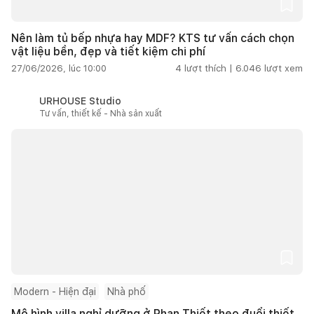
Nên làm tủ bếp nhựa hay MDF? KTS tư vấn cách chọn
vật liệu bền, đẹp và tiết kiệm chi phí
27/06/2026, lúc 10:00
4
lượt thích |
6.046
lượt xem
URHOUSE Studio
Tư vấn, thiết kế - Nhà sản xuất
Modern - Hiện đại
Nhà phố
Mô hình villa nghỉ dưỡng ở Phan Thiết theo đuổi thiết