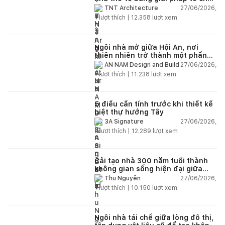
lại không gian
27/06/2026,
TNT Architecture
1
lượt thích |
12.358
lượt xem
Ngôi nhà mở giữa Hội An, nơi
thiên nhiên trở thành một phần
của cuộc sống
27/06/2026,
AN NAM Design and Build
1
lượt thích |
11.238
lượt xem
5 điều cần tính trước khi thiết kế
biệt thự hướng Tây
27/06/2026,
3A Signature
2
lượt thích |
12.289
lượt xem
Cải tạo nhà 300 năm tuổi thành
không gian sống hiện đại giữa
thiên nhiên
27/06/2026,
Thu Nguyễn
1
lượt thích |
10.150
lượt xem
Ngôi nhà tái chế giữa lòng đô thị,