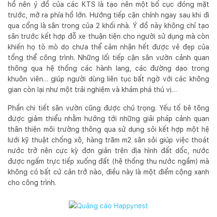
hồ nên ý đồ của các KTS là tạo nên một bố cục đóng mặt
trước, mở ra phía hồ lớn. Hướng tiếp cận chính ngay sau khi đi
qua cổng là sân trong của 2 khối nhà. Ý đồ này không chỉ tạo
sân trước kết hợp đỗ xe thuận tiện cho người sử dụng mà còn
khiến họ tò mò do chưa thể cảm nhận hết được vẻ đẹp của
tổng thể công trình. Những lối tiếp cận sân vườn cảnh quan
thông qua hệ thống các hành lang, các đường dạo trong
khuôn viên… giúp người dùng liên tục bất ngờ với các không
gian còn lại như một trải nghiệm và khám phá thú vị…
Phần chi tiết sân vườn cũng được chú trọng. Yếu tố bê tông
được giảm thiểu nhằm hướng tới những giải pháp cảnh quan
thân thiện môi trường thông qua sử dụng sỏi kết hợp một hệ
lưới kỹ thuật chống xô
, hàng trăm m2 sân sỏi giúp việc thoát
nước trở nên cực kỳ đơn giản trên địa hình đất dốc, nước
được ngấm trực tiếp xuống đất (hệ thống thu nước ngầm) mà
không có bất cứ cản trở nào, điều này là một điểm cộng xanh
cho công trình.