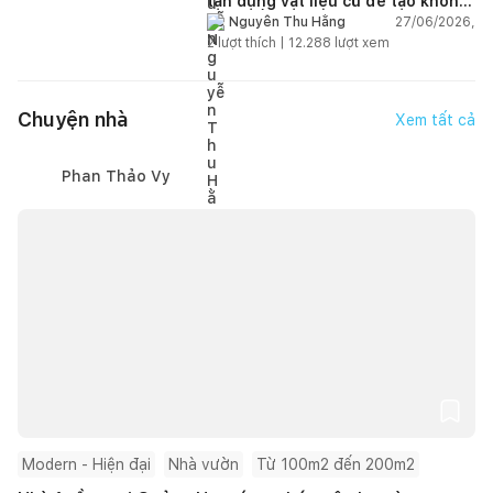
tận dụng vật liệu cũ để tạo không
gian sống linh hoạt
27/06/2026,
Nguyễn Thu Hằng
2
lượt thích |
12.288
lượt xem
Chuyện nhà
Xem tất cả
Phan Thảo Vy
Modern - Hiện đại
Nhà vườn
Từ 100m2 đến 200m2