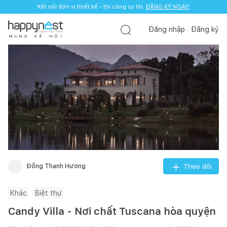
Kết nối đơn vị thiết kế - thi công uy tín.
ĐĂNG KÝ NGAY!
Đăng nhập
Đăng ký
M
Ạ
N
G
X
Ã
H
Ộ
I
Đồng Thanh Hương
Theo dõi
Khác
Biệt thự
Candy Villa - Nơi chất Tuscana hòa quyện