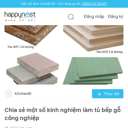
Kết nối đơn vị thiết kế - thi công uy tín.
ĐĂNG KÝ NGAY!
Đăng nhập
Đăng ký
M
Ạ
N
G
X
Ã
H
Ộ
I
KitchenID
Theo dõi
Chia sẻ một số kinh nghiệm làm tủ bếp gỗ
công nghiệp
559
lượt xem