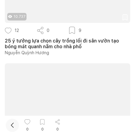
10.737
12
0
9
25 ý tưởng lựa chọn cây trồng lối đi sân vườn tạo
bóng mát quanh năm cho nhà phố
Nguyễn Quỳnh Hương
Kết nối thiết kế, thi công
Mua sắm hoàn thiện nhà
12.177
0
0
0
7
0
5