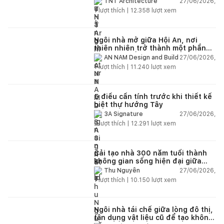
27/06/2026,
TNT Architecture
1
lượt thích |
12.358
lượt xem
Ngôi nhà mở giữa Hội An, nơi
thiên nhiên trở thành một phần
của cuộc sống
27/06/2026,
AN NAM Design and Build
1
lượt thích |
11.240
lượt xem
5 điều cần tính trước khi thiết kế
biệt thự hướng Tây
27/06/2026,
3A Signature
2
lượt thích |
12.291
lượt xem
Cải tạo nhà 300 năm tuổi thành
không gian sống hiện đại giữa
thiên nhiên
27/06/2026,
Thu Nguyễn
1
lượt thích |
10.150
lượt xem
Ngôi nhà tái chế giữa lòng đô thị,
tận dụng vật liệu cũ để tạo không