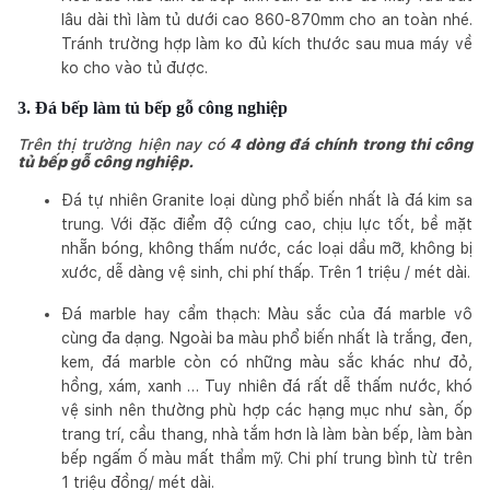
lâu dài thì làm tủ dưới cao 860-870mm cho an toàn nhé.
Tránh trường hợp làm ko đủ kích thước sau mua máy về
ko cho vào tủ được.
3. Đá bếp làm tủ bếp gỗ công nghiệp
Trên thị trường hiện nay có
4 dòng đá chính trong thi công
tủ bếp gỗ công nghiệp.
Đá tự nhiên Granite loại dùng phổ biến nhất là đá kim sa
trung. Với đặc điểm độ cứng cao, chịu lực tốt, bề mặt
nhẵn bóng, không thấm nước, các loại dầu mỡ, không bị
xước, dễ dàng vệ sinh, chi phí thấp. Trên 1 triệu / mét dài.
Đá marble hay cẩm thạch: Màu sắc của đá marble vô
cùng đa dạng. Ngoài ba màu phổ biến nhất là trắng, đen,
kem, đá marble còn có những màu sắc khác như đỏ,
hồng, xám, xanh … Tuy nhiên đá rất dễ thấm nước, khó
vệ sinh nên thường phù hợp các hạng mục như sàn, ốp
trang trí, cầu thang, nhà tắm hơn là làm bàn bếp, làm bàn
bếp ngấm ố màu mất thẩm mỹ. Chi phí trung bình từ trên
1 triệu đồng/ mét dài.