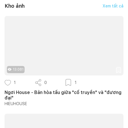
Kho ảnh
Xem tất cả
13.081
1
0
1
Ngơi House - Bản hòa tấu giữa "cổ truyền" và "đương
đại"
HIEUHOUSE