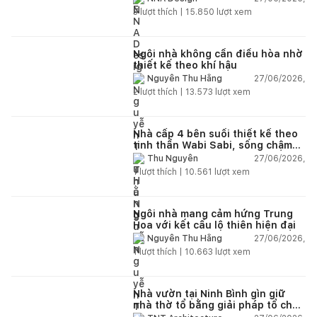
nhiên
3
lượt thích |
15.850
lượt xem
Ngôi nhà không cần điều hòa nhờ
thiết kế theo khí hậu
27/06/2026,
Nguyễn Thu Hằng
2
lượt thích |
13.573
lượt xem
Nhà cấp 4 bên suối thiết kế theo
tinh thần Wabi Sabi, sống chậm
giữa thiên nhiên
27/06/2026,
Thu Nguyễn
1
lượt thích |
10.561
lượt xem
Ngôi nhà mang cảm hứng Trung
Hoa với kết cấu lộ thiên hiện đại
27/06/2026,
Nguyễn Thu Hằng
1
lượt thích |
10.663
lượt xem
Nhà vườn tại Ninh Bình gìn giữ
nhà thờ tổ bằng giải pháp tổ chức
lại không gian