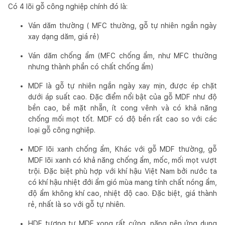
Có 4 lõi gỗ công nghiệp chính đó là:
Ván dăm thường ( MFC thường, gỗ tự nhiên ngắn ngày
xay dạng dăm, giá rẻ)
Ván dăm chống ẩm (MFC chống ẩm, như MFC thường
nhưng thành phần có chất chống ẩm)
MDF là gỗ tự nhiên ngắn ngày xay mịn, được ép chặt
dưới áp suất cao. Đặc điểm nổi bật của gỗ MDF như độ
bền cao, bề mặt nhẵn, ít cong vênh và có khả năng
chống mối mọt tốt. MDF có độ bền rất cao so với các
loại gỗ công nghiệp.
MDF lõi xanh chống ẩm, Khác với gỗ MDF thường, gỗ
MDF lõi xanh có khả năng chống ẩm, mốc, mối mọt vượt
trội. Đặc biệt phù hợp với khí hậu Việt Nam bởi nước ta
có khí hậu nhiệt đới ẩm gió mùa mang tính chất nóng ẩm,
độ ẩm không khí cao, nhiệt độ cao. Đặc biệt, giá thành
rẻ, nhất là so với gỗ tự nhiên.
HDF tương tự MDF xong rất cứng, nặng nên ứng dụng