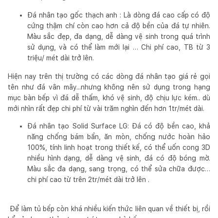
Đá nhân tạo gốc thạch anh : Là dòng đá cao cấp có độ
cứng thậm chí còn cao hơn cả độ bền của đá tự nhiên.
Màu sắc đẹp, đa dạng, dễ dàng vệ sinh trong quá trình
sử dụng, và có thể làm mới lại … Chi phí cao, TB từ 3
triệu/ mét dài trở lên.
Hiện nay trên thị trường có các dòng đá nhân tạo giá rẻ gọi
tên như đá vân mây...nhưng không nên sử dụng trong hạng
mục bàn bếp vì đá dễ thấm, khó vệ sinh, độ chịu lực kém.. dù
mới nhìn rất đẹp chi phí từ vài trăm nghìn đến hơn 1tr/mét dài.
Đá nhân tạo Solid Surface LG: Đá có độ bền cao, khả
năng chống bám bẩn, ăn mòn, chống nước hoàn hảo
100%, tính linh hoạt trong thiết kế, có thể uốn cong 3D
nhiều hình dạng, dễ dàng vệ sinh, đá có độ bóng mờ.
Màu sắc đa dạng, sang trọng, có thể sửa chữa được…
chi phí cao từ trên 2tr/mét dài trở lên .
Để làm tủ bếp còn khá nhiều kiến thức liên quan về thiết bị, rồi