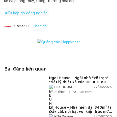
kể cả phong thủy, trang trí trong nhà bếp…
#
Tủ bếp gỗ công nghiệp
Theo dõi
KitchenID
Bài đăng liên quan
Ngơi House - Ngôi nhà "vẽ trọn"
triết lý thiết kế của HIEUHOUSE
27/06/2026,
HIEUHOUSE
3
lượt thích |
11.281
lượt xem
LT House – Nhà hiện đại 340m² tại
Đắk Lắk nổi bật với kiến trúc mở
và hệ sân vườn kết nối thiên
27/06/2026,
NNA Design