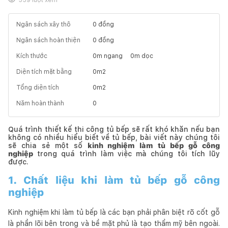
Ngân sách xây thô
0
đồng
Ngân sách hoàn thiện
0
đồng
Kích thước
0
m ngang
0
m dọc
Diện tích mặt bằng
0
m2
Tổng diện tích
0
m2
Năm hoàn thành
0
Quá trình thiết kế thi công tủ bếp sẽ rất khó khăn nếu bạn
không có nhiều hiểu biết về tủ bếp, bài viết này chúng tôi
sẽ chia sẻ một số
kinh nghiệm làm tủ bếp gỗ công
nghiệp
trong quá trình làm việc mà chúng tôi tích lũy
được.
1. Chất liệu khi làm tủ bếp gỗ công
nghiệp
Kinh nghiệm khi làm tủ bếp là các bạn phải phân biệt rõ cốt gỗ
là phần lõi bên trong và bề mặt phủ là tạo thẩm mỹ bên ngoài.