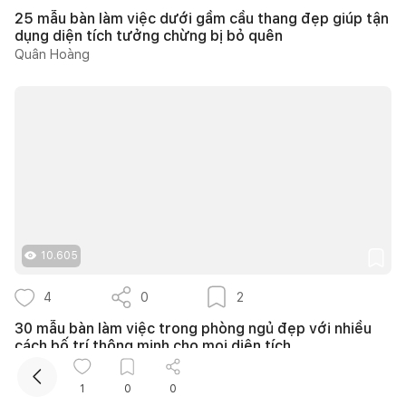
25 mẫu bàn làm việc dưới gầm cầu thang đẹp giúp tận
dụng diện tích tưởng chừng bị bỏ quên
Quân Hoàng
Kết nối thiết kế, thi công
Mua sắm hoàn thiện nhà
10.605
4
0
2
30 mẫu bàn làm việc trong phòng ngủ đẹp với nhiều
cách bố trí thông minh cho mọi diện tích
Phương Trang
1
0
0