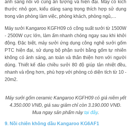
ánh sáng nổi vô cùng ấn tượng và hiện đại. Máy có kích
thước nhỏ gọn, kiểu dáng sang trọng thích hợp sử dụng
trong văn phòng làm việc, phòng khách, phòng ngủ,…
Máy sưởi Kangaroo KGFH09 có công suất sưởi từ 1500W
- 2500W cực lớn, làm ấm nhanh chóng ngay sau khi khởi
động. Đặc biệt, máy sưởi ứng dụng công nghệ sưởi gốm
PTC hiện đại, sử dụng bộ phận sưởi bằng gốm tự nhiên
không có ánh sáng, an toàn và thân thiện hơn với người
dùng. Thiết kế đảo chiều sưởi 80 độ giúp tản nhiệt đều,
nhanh và rộng hơn, phù hợp với phòng có diện tích từ 10 -
20m2.
Máy sưởi gốm ceramic Kangaroo KGFH09 có giá niêm yết
4.350.000 VNĐ, giá sau giảm chỉ còn 3.190.000 VNĐ.
Mua ngay sản phẩm này
tại đây
.
9. Nồi chiên không dầu Kangaroo KG6AF1