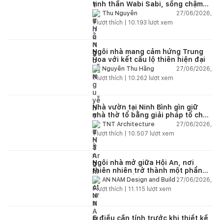
tinh thần Wabi Sabi, sống chậm
giữa thiên nhiên
27/06/2026,
Thu Nguyễn
1
lượt thích |
10.193
lượt xem
Ngôi nhà mang cảm hứng Trung
Hoa với kết cấu lộ thiên hiện đại
27/06/2026,
Nguyễn Thu Hằng
1
lượt thích |
10.262
lượt xem
Nhà vườn tại Ninh Bình gìn giữ
nhà thờ tổ bằng giải pháp tổ chức
lại không gian
27/06/2026,
TNT Architecture
1
lượt thích |
10.507
lượt xem
Ngôi nhà mở giữa Hội An, nơi
thiên nhiên trở thành một phần
của cuộc sống
27/06/2026,
AN NAM Design and Build
1
lượt thích |
11.115
lượt xem
5 điều cần tính trước khi thiết kế