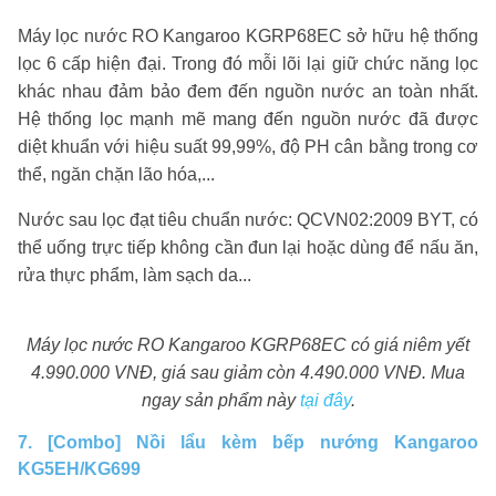
Máy lọc nước RO Kangaroo KGRP68EC sở hữu hệ thống
lọc 6 cấp hiện đại. Trong đó mỗi lõi lại giữ chức năng lọc
khác nhau đảm bảo đem đến nguồn nước an toàn nhất.
Hệ thống lọc mạnh mẽ mang đến nguồn nước đã được
diệt khuẩn với hiệu suất 99,99%, độ PH cân bằng trong cơ
thể, ngăn chặn lão hóa,...
Nước sau lọc đạt tiêu chuẩn nước: QCVN02:2009 BYT, có
thể uống trực tiếp không cần đun lại hoặc dùng để nấu ăn,
rửa thực phẩm, làm sạch da...
Máy lọc nước RO Kangaroo KGRP68EC có giá niêm yết
4.990.000 VNĐ, giá sau giảm còn 4.490.000 VNĐ. Mua
ngay sản phẩm này
tại đây
.
7. [Combo] Nồi lẩu kèm bếp nướng Kangaroo
KG5EH/KG699