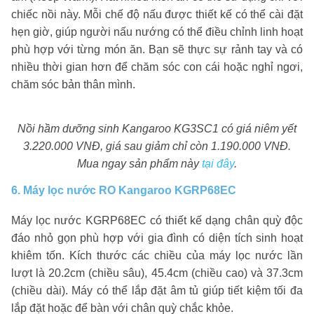
chiếc nồi này. Mỗi chế độ nấu được thiết kế có thể cài đặt
hẹn giờ, giúp người nấu nướng có thể điều chỉnh linh hoạt
phù hợp với từng món ăn. Bạn sẽ thực sự rảnh tay và có
nhiều thời gian hơn để chăm sóc con cái hoặc nghỉ ngơi,
chăm sóc bản thân mình.
Nồi hầm dưỡng sinh Kangaroo KG3SC1 có giá niêm yết
3.220.000 VNĐ, giá sau giảm chỉ còn 1.190.000 VNĐ.
Mua ngay sản phẩm này
tại đây
.
6. Máy lọc nước RO Kangaroo KGRP68EC
Máy lọc nước KGRP68EC có thiết kế dạng chân quỳ độc
đáo nhỏ gọn phù hợp với gia đình có diện tích sinh hoạt
khiêm tốn. Kích thước các chiều của máy lọc nước lần
lượt là 20.2cm (chiều sâu), 45.4cm (chiều cao) và 37.3cm
(chiều dài). Máy có thể lắp đặt âm tủ giúp tiết kiệm tối đa
lắp đặt hoặc để bàn với chân quỳ chắc khỏe.