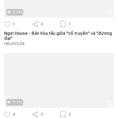
12.969
1
0
1
Ngơi House - Bản hòa tấu giữa "cổ truyền" và "đương
đại"
HIEUHOUSE
10.356
4
0
3