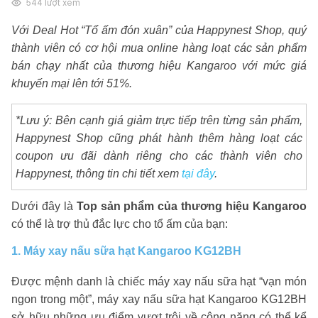
544
lượt xem
Với Deal Hot “Tổ ấm đón xuân” của Happynest Shop, quý
thành viên có cơ hội mua online hàng loạt các sản phẩm
bán chạy nhất của thương hiệu Kangaroo với mức giá
khuyến mại lên tới 51%.
*Lưu ý: Bên cạnh giá giảm trực tiếp trên từng sản phẩm,
Happynest Shop cũng phát hành thêm hàng loạt các
coupon ưu đãi dành riêng cho các thành viên cho
Happynest, thông tin chi tiết xem
tại đây
.
Dưới đây là
Top sản phẩm của thương hiệu Kangaroo
có thể là trợ thủ đắc lực cho tổ ấm của bạn:
1. Máy xay nấu sữa hạt Kangaroo KG12BH
Được mệnh danh là chiếc máy xay nấu sữa hạt “vạn món
ngon trong một”, máy xay nấu sữa hạt Kangaroo KG12BH
sở hữu những ưu điểm vượt trội về công năng có thể kể