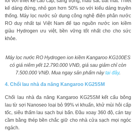
lõi với thiết kế cao cấp, sang trọng, màu sắc bắt mắt. Thiết
kế dáng đứng, nhỏ gọn hơn 50% so với kiểu dáng truyền
thống. Máy lọc nước sử dụng công nghệ điện phân nước
RO duy nhất tại Việt Nam để tạo nguồn nước ion kiềm
giàu Hydrogen ưu việt, bền vững tốt nhất cho cho sức
khỏe.
Máy lọc nước RO Hydrogen ion kiềm Kangaroo KG100ES
có giá niêm yết 12.790.000 VNĐ, giá sau giảm chỉ còn
7.500.000 VNĐ. Mua ngay sản phẩm này
tại đây
.
4. Chổi lau nhà đa năng Kangaroo KG25SM
Chổi lau nhà đa năng Kangaroo KG25SM kết cấu bông
lau từ sợi Nanoseo loại bỏ 99% vi khuẩn, khử mùi hôi cấp
tốc, siêu thấm lau sạch bụi bẩn. Đầu xoay 360 độ, cán tay
cầm bằng thép bền chắc giữ cho nhà cửa sạch mọi ngóc
ngách.