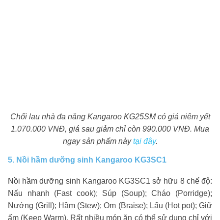
Chổi lau nhà đa năng Kangaroo KG25SM có giá niêm yết
1.070.000 VNĐ, giá sau giảm chỉ còn 990.000 VNĐ. Mua
ngay sản phẩm này
tại đây
.
5. Nồi hầm dưỡng sinh Kangaroo KG3SC1
Nồi hầm dưỡng sinh Kangaroo KG3SC1 sở hữu 8 chế độ:
Nấu nhanh (Fast cook); Súp (Soup); Cháo (Porridge);
Nướng (Grill); Hầm (Stew); Om (Braise); Lẩu (Hot pot); Giữ
ấm (Keep Warm). Rất nhiều món ăn có thể sử dụng chỉ với