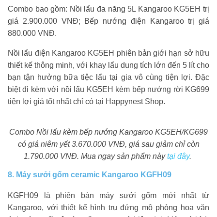
Combo bao gồm: Nồi lẩu đa năng 5L Kangaroo KG5EH trị
giá 2.900.000 VNĐ; Bếp nướng điện Kangaroo trị giá
880.000 VNĐ.
Nồi lẩu điện Kangaroo KG5EH phiên bản giới hạn sở hữu
thiết kế thông minh, với khay lẩu dung tích lớn đến 5 lít cho
bạn tận hưởng bữa tiệc lẩu tại gia vô cùng tiện lợi. Đặc
biệt đi kèm với nồi lẩu KG5EH kèm bếp nướng rời KG699
tiện lợi giá tốt nhất chỉ có tại Happynest Shop.
Combo Nồi lẩu kèm bếp nướng Kangaroo KG5EH/KG699
có giá niêm yết 3.670.000 VNĐ, giá sau giảm chỉ còn
1.790.000 VNĐ. Mua ngay sản phẩm này
tại đây
.
8. Máy sưởi gốm ceramic Kangaroo KGFH09
KGFH09 là phiên bản máy sưởi gốm mới nhất từ
Kangaroo, với thiết kế hình trụ đứng mô phỏng hoa văn