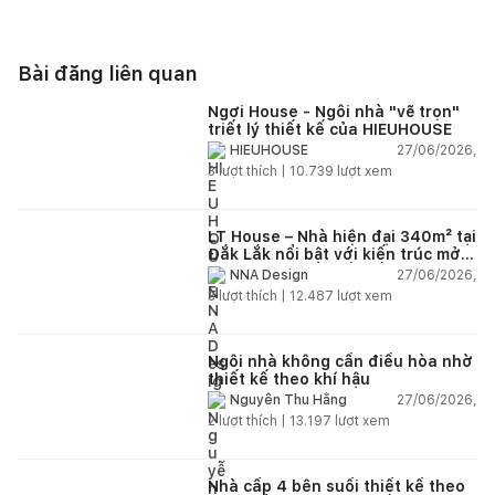
Bài đăng liên quan
Ngơi House - Ngôi nhà "vẽ trọn"
triết lý thiết kế của HIEUHOUSE
27/06/2026,
HIEUHOUSE
3
lượt thích |
10.739
lượt xem
LT House – Nhà hiện đại 340m² tại
Đắk Lắk nổi bật với kiến trúc mở
và hệ sân vườn kết nối thiên
27/06/2026,
NNA Design
nhiên
3
lượt thích |
12.487
lượt xem
Ngôi nhà không cần điều hòa nhờ
thiết kế theo khí hậu
27/06/2026,
Nguyễn Thu Hằng
2
lượt thích |
13.197
lượt xem
Nhà cấp 4 bên suối thiết kế theo