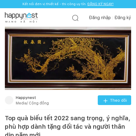
Kết nối đơn vị thiết kế - thi công uy tín.
ĐĂNG KÝ NGAY!
Đăng nhập
Đăng ký
M
Ạ
N
G
X
Ã
H
Ộ
I
Happynest
Theo dõi
Media/ Cộng đồng
Top quà biếu tết 2022 sang trọng, ý nghĩa,
phù hợp dành tặng đối tác và người thân
dịp năm mới