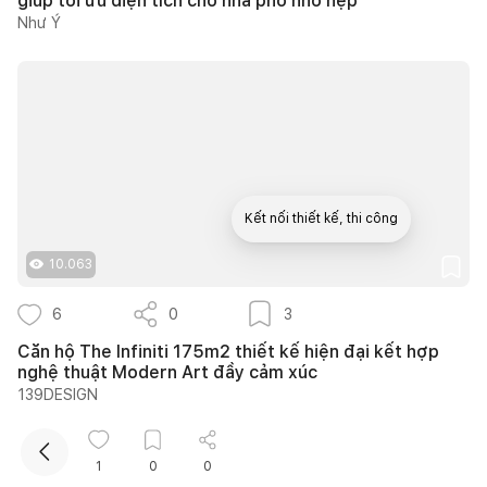
giúp tối ưu diện tích cho nhà phố nhỏ hẹp
Như Ý
Kết nối thiết kế, thi công
10.063
Mua sắm hoàn thiện nhà
6
0
3
Căn hộ The Infiniti 175m2 thiết kế hiện đại kết hợp
nghệ thuật Modern Art đầy cảm xúc
139DESIGN
1
0
0