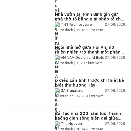
Nhà vườn tại Ninh Bình gìn giữ
nhà thờ tổ bằng giải pháp tổ chức
lại không gian
27/06/2026,
TNT Architecture
1
lượt thích |
12.358
lượt xem
Ngôi nhà mở giữa Hội An, nơi
thiên nhiên trở thành một phần
của cuộc sống
27/06/2026,
AN NAM Design and Build
1
lượt thích |
11.237
lượt xem
5 điều cần tính trước khi thiết kế
biệt thự hướng Tây
27/06/2026,
3A Signature
2
lượt thích |
12.289
lượt xem
Cải tạo nhà 300 năm tuổi thành
không gian sống hiện đại giữa
thiên nhiên
27/06/2026,
Thu Nguyễn
1
lượt thích |
10.149
lượt xem