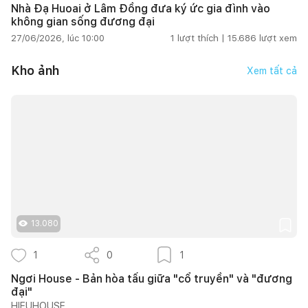
Nhà Đạ Huoai ở Lâm Đồng đưa ký ức gia đình vào
không gian sống đương đại
27/06/2026, lúc 10:00
1
lượt thích |
15.686
lượt xem
Kho ảnh
Xem tất cả
13.080
1
0
1
Ngơi House - Bản hòa tấu giữa "cổ truyền" và "đương
đại"
HIEUHOUSE