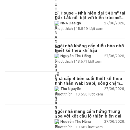
LT House – Nhà hiện đại 340m² tại
Đắk Lắk nổi bật với kiến trúc mở
và hệ sân vườn kết nối thiên
27/06/2026,
NNA Design
nhiên
3
lượt thích |
15.849
lượt xem
Ngôi nhà không cần điều hòa nhờ
thiết kế theo khí hậu
27/06/2026,
Nguyễn Thu Hằng
2
lượt thích |
13.571
lượt xem
Nhà cấp 4 bên suối thiết kế theo
tinh thần Wabi Sabi, sống chậm
giữa thiên nhiên
27/06/2026,
Thu Nguyễn
1
lượt thích |
10.558
lượt xem
Ngôi nhà mang cảm hứng Trung
Hoa với kết cấu lộ thiên hiện đại
27/06/2026,
Nguyễn Thu Hằng
1
lượt thích |
10.662
lượt xem