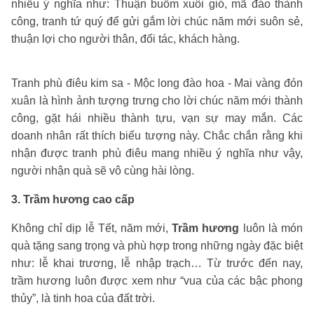
nhiều ý nghĩa như: Thuận buồm xuôi gió, mã đáo thành
công, tranh tứ quý để gửi gắm lời chúc năm mới suôn sẻ,
thuận lợi cho người thân, đối tác, khách hàng.
Tranh phù điêu kim sa - Mộc long đào hoa - Mai vàng đón
xuân là hình ảnh tượng trưng cho lời chúc năm mới thành
công, gặt hái nhiều thành tựu, vạn sự may mắn. Các
doanh nhân rất thích biểu tượng này. Chắc chắn rằng khi
nhận được tranh phù điêu mang nhiều ý nghĩa như vậy,
người nhận quà sẽ vô cùng hài lòng.
3. Trầm hương cao cấp
Không chỉ dịp lễ Tết, năm mới,
Trầm hương
luôn là món
quà tặng sang trọng và phù hợp trong những ngày đặc biệt
như: lễ khai trương, lễ nhập trạch… Từ trước đến nay,
trầm hương luôn được xem như “vua của các bậc phong
thủy”, là tinh hoa của đất trời.