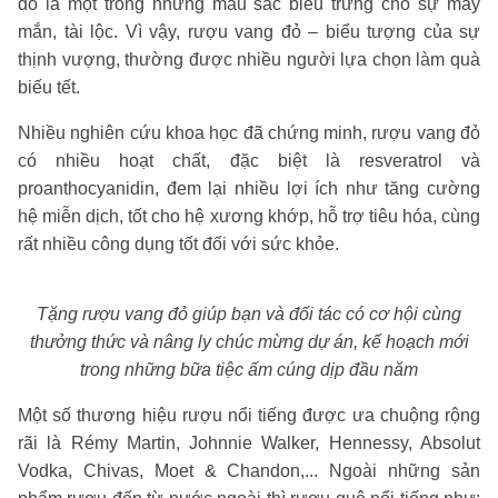
đỏ là một trong những màu sắc biểu trưng cho sự may
mắn, tài lộc. Vì vậy, rượu vang đỏ – biểu tượng của sự
thịnh vượng, thường được nhiều người lựa chọn làm quà
biếu tết.
Nhiều nghiên cứu khoa học đã chứng minh, rượu vang đỏ
có nhiều hoạt chất, đặc biệt là resveratrol và
proanthocyanidin, đem lại nhiều lợi ích như tăng cường
hệ miễn dịch, tốt cho hệ xương khớp, hỗ trợ tiêu hóa, cùng
rất nhiều công dụng tốt đối với sức khỏe.
Tặng rượu vang đỏ giúp bạn và đối tác có cơ hội cùng
thưởng thức và nâng ly chúc mừng dự án, kế hoạch mới
trong những bữa tiệc ấm cúng dịp đầu năm
Một số thương hiệu rượu nổi tiếng được ưa chuộng rộng
rãi là Rémy Martin, Johnnie Walker, Hennessy, Absolut
Vodka, Chivas, Moet & Chandon,... Ngoài những sản