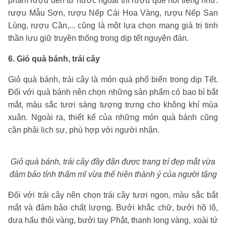
phẩm rượu đến từ nước ngoài thì rượu quê nổi tiếng như:
rượu Mẫu Sơn, rượu Nếp Cái Hoa Vàng, rượu Nếp San
Lùng, rượu Cần,... cũng là một lựa chọn mang giá trị tinh
thần lưu giữ truyền thống trong dịp tết nguyên đán.
6. Giỏ quà bánh, trái cây
Giỏ quà bánh, trái cây là món quà phổ biến trong dịp Tết.
Đối với quà bánh nên chọn những sản phẩm có bao bì bắt
mắt, màu sắc tươi sáng tượng trưng cho không khí mùa
xuân. Ngoài ra, thiết kế của những món quà bánh cũng
cần phải lịch sự, phù hợp với người nhận.
Giỏ quà bánh, trái cây đầy đặn được trang trí đẹp mắt vừa
đảm bảo tính thẩm mĩ vừa thể hiện thành ý của người tặng
Đối với trái cây nên chọn trái cây tươi ngon, màu sắc bắt
mắt và đảm bảo chất lượng. Bưởi khắc chữ, bưởi hồ lô,
dưa hấu thỏi vàng, bưởi tay Phật, thanh long vàng, xoài tứ