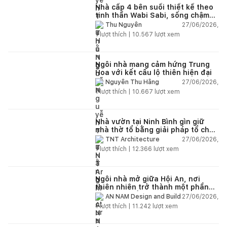
Nhà cấp 4 bên suối thiết kế theo
tinh thần Wabi Sabi, sống chậm
giữa thiên nhiên
27/06/2026,
Thu Nguyễn
1
lượt thích |
10.567
lượt xem
Ngôi nhà mang cảm hứng Trung
Hoa với kết cấu lộ thiên hiện đại
27/06/2026,
Nguyễn Thu Hằng
1
lượt thích |
10.667
lượt xem
Nhà vườn tại Ninh Bình gìn giữ
nhà thờ tổ bằng giải pháp tổ chức
lại không gian
27/06/2026,
TNT Architecture
1
lượt thích |
12.366
lượt xem
Ngôi nhà mở giữa Hội An, nơi
thiên nhiên trở thành một phần
của cuộc sống
27/06/2026,
AN NAM Design and Build
1
lượt thích |
11.242
lượt xem