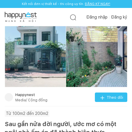
Kết nối đơn vị thiết kế - thi công uy tín.
ĐĂNG KÝ NGAY!
Đăng nhập
Đăng ký
M
Ạ
N
G
X
Ã
H
Ộ
I
Happynest
Theo dõi
Media/ Cộng đồng
Từ 100m2 đến 200m2
Sau gần nửa đời người, ước mơ có một