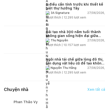
5 điều cần tính trước khi thiết kế
biệt thự hướng Tây
27/06/2026,
3A Signature
2
lượt thích |
12.295
lượt xem
Cải tạo nhà 300 năm tuổi thành
không gian sống hiện đại giữa
thiên nhiên
27/06/2026,
Thu Nguyễn
1
lượt thích |
10.157
lượt xem
Ngôi nhà tái chế giữa lòng đô thị,
tận dụng vật liệu cũ để tạo không
gian sống linh hoạt
27/06/2026,
Nguyễn Thu Hằng
2
lượt thích |
12.295
lượt xem
Chuyện nhà
Xem tất cả
Phan Thảo Vy