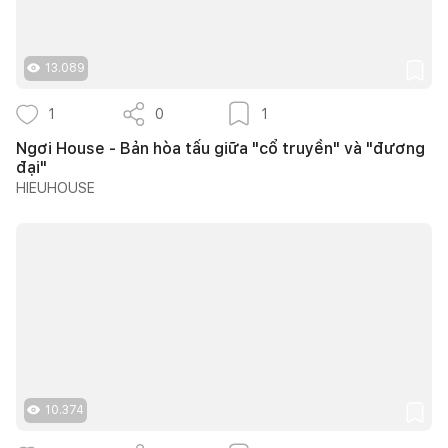
13.089
1
0
1
Ngơi House - Bản hòa tấu giữa "cổ truyền" và "đương
đại"
HIEUHOUSE
10.374