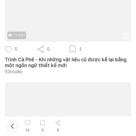
11.992
5
0
3
Trình Cà Phê - Khi những vật liệu cũ được kể lại bằng
Kết nối thiết kế, thi công
một ngôn ngữ thiết kế mới
S2studio
Mua sắm hoàn thiện nhà
13
3
0