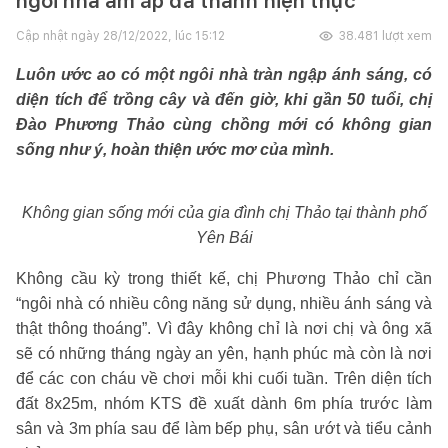
ngôi nhà ấm áp đã thành hiện thực
Cập nhật ngày
28/12/2022, lúc 15:12
38.481
lượt xem
Luôn ước ao có một ngôi nhà tràn ngập ánh sáng, có
diện tích để trồng cây và đến giờ, khi gần 50 tuổi, chị
Đào Phương Thảo cùng chồng mới có không gian
sống như ý, hoàn thiện ước mơ của mình.
Không gian sống mới của gia đình chị Thảo tại thành phố
Yên Bái
Không cầu kỳ trong thiết kế, chị Phương Thảo chỉ cần
“ngôi nhà có nhiều công năng sử dụng, nhiều ánh sáng và
thật thông thoáng”. Vì đây không chỉ là nơi chị và ông xã
sẽ có những tháng ngày an yên, hạnh phúc mà còn là nơi
để các con cháu về chơi mỗi khi cuối tuần. Trên diện tích
đất 8x25m, nhóm KTS đề xuất dành 6m phía trước làm
sân và 3m phía sau để làm bếp phụ, sân ướt và tiểu cảnh