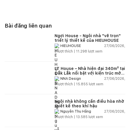
Bài đăng liên quan
Ngơi House - Ngôi nhà "vẽ trọn"
triết lý thiết kế của HIEUHOUSE
27/06/2026,
HIEUHOUSE
3
lượt thích |
11.298
lượt xem
LT House – Nhà hiện đại 340m² tại
Đắk Lắk nổi bật với kiến trúc mở
và hệ sân vườn kết nối thiên
27/06/2026,
NNA Design
nhiên
3
lượt thích |
15.855
lượt xem
Ngôi nhà không cần điều hòa nhờ
thiết kế theo khí hậu
27/06/2026,
Nguyễn Thu Hằng
2
lượt thích |
13.585
lượt xem