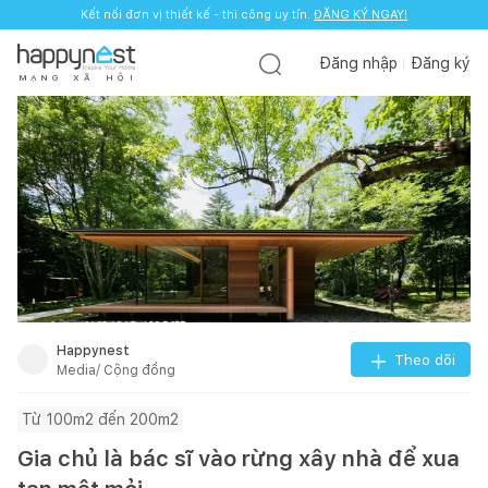
Kết nối đơn vị thiết kế - thi công uy tín.
ĐĂNG KÝ NGAY!
Đăng nhập
Đăng ký
M
Ạ
N
G
X
Ã
H
Ộ
I
Happynest
Theo dõi
Media/ Cộng đồng
Từ 100m2 đến 200m2
Gia chủ là bác sĩ vào rừng xây nhà để xua