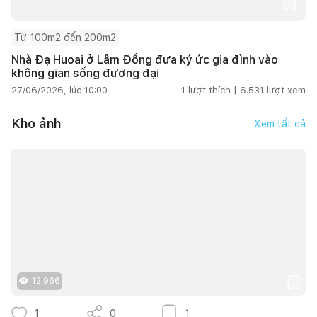
Từ 100m2 đến 200m2
Nhà Đạ Huoai ở Lâm Đồng đưa ký ức gia đình vào
không gian sống đương đại
27/06/2026, lúc 10:00
1
lượt thích |
6.531
lượt xem
Kho ảnh
Xem tất cả
12.966
1
0
1