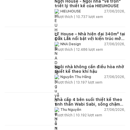
Ngơi House - Ngôi nhà "vẽ trọn"
triết lý thiết kế của HIEUHOUSE
27/06/2026,
HIEUHOUSE
3
lượt thích |
10.737
lượt xem
LT House – Nhà hiện đại 340m² tại
Đắk Lắk nổi bật với kiến trúc mở
và hệ sân vườn kết nối thiên
27/06/2026,
NNA Design
nhiên
3
lượt thích |
12.486
lượt xem
Ngôi nhà không cần điều hòa nhờ
thiết kế theo khí hậu
27/06/2026,
Nguyễn Thu Hằng
2
lượt thích |
13.197
lượt xem
Nhà cấp 4 bên suối thiết kế theo
tinh thần Wabi Sabi, sống chậm
giữa thiên nhiên
27/06/2026,
Thu Nguyễn
1
lượt thích |
10.192
lượt xem