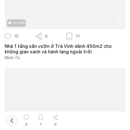
43.288
15
0
11
Nhà 1 tầng sân vườn ở Trà Vinh dành 450m2 cho
không gian xanh và hành lang ngoài trời
Minh Tú
Kết nối thiết kế, thi công
Mua sắm hoàn thiện nhà
10.249
3
1
0