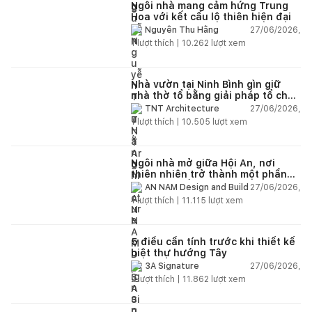
Ngôi nhà mang cảm hứng Trung
Hoa với kết cấu lộ thiên hiện đại
27/06/2026,
Nguyễn Thu Hằng
1
lượt thích |
10.262
lượt xem
Nhà vườn tại Ninh Bình gìn giữ
nhà thờ tổ bằng giải pháp tổ chức
lại không gian
27/06/2026,
TNT Architecture
1
lượt thích |
10.505
lượt xem
Ngôi nhà mở giữa Hội An, nơi
thiên nhiên trở thành một phần
của cuộc sống
27/06/2026,
AN NAM Design and Build
1
lượt thích |
11.115
lượt xem
5 điều cần tính trước khi thiết kế
biệt thự hướng Tây
27/06/2026,
3A Signature
2
lượt thích |
11.862
lượt xem