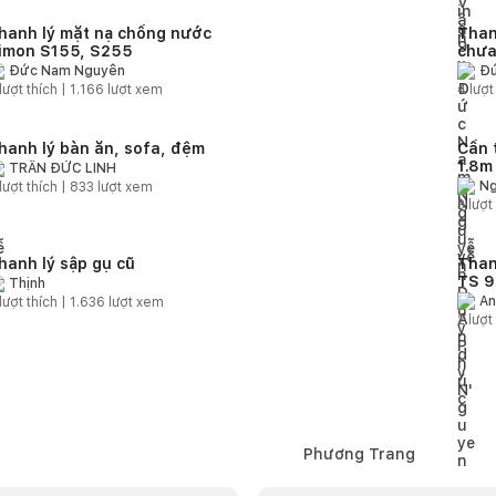
hanh lý mặt nạ chống nước
Than
imon S155, S255
chưa
Đức Nam Nguyễn
Đứ
lượt thích |
1.166
lượt xem
4
lượt
hanh lý bàn ăn, sofa, đệm
Cần 
1.8m
TRẦN ĐỨC LINH
Ng
lượt thích |
833
lượt xem
3
lượt 
hanh lý sập gụ cũ
Than
TS 9
Thịnh
An
lượt thích |
1.636
lượt xem
2
lượt 
Phương Trang