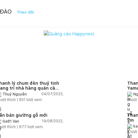
 ĐÀO
Theo dõi
hanh lý chum đèn thuỷ tinh
Than
rang trí nhà hàng quán cà
Yama
hê
093
04/07/2023,
Thuỷ Nguyễn
Ng
lượt thích |
831
lượt xem
2
lượt 
ần bán giường gỗ mới
Than
2m
19/08/2022,
Ga81 Van
ka
lượt thích |
677
lượt xem
2
lượt 