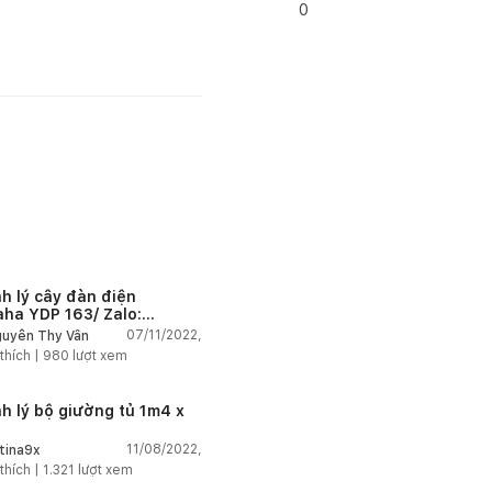
0
h lý cây đàn điện
ha YDP 163/ Zalo:
2009520
07/11/2022,
uyễn Thy Vân
thích |
980
lượt xem
h lý bộ giường tủ 1m4 x
11/08/2022,
tina9x
thích |
1.321
lượt xem