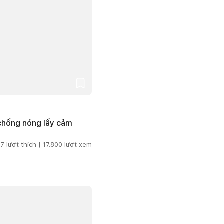
 chống nóng lấy cảm
7
lượt thích |
17.800
lượt xem