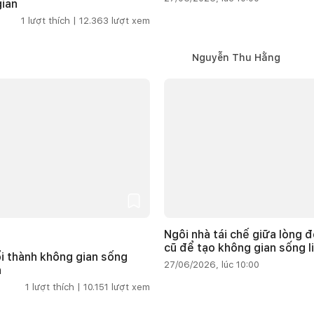
gian
1
lượt thích |
12.363
lượt xem
Nguyễn Thu Hằng
Ngôi nhà tái chế giữa lòng đô
cũ để tạo không gian sống l
i thành không gian sống
27/06/2026, lúc 10:00
n
1
lượt thích |
10.151
lượt xem