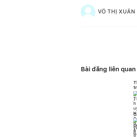
VÕ THỊ XUÂN
Bài đăng liên quan
T
t
p
2
C
3