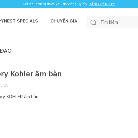
Kết nối đơn vị thiết kế - thi công uy tín.
ĐĂNG KÝ NGAY!
PYNEST SPECIALS
CHUYÊN GIA
 ĐÀO
ory Kohler âm bàn
16:25
tory KOHLER âm bàn