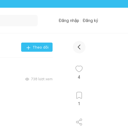
Đăng nhập
Đăng ký
Theo dõi
4
738
lượt xem
1