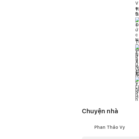
T
S
4
T
4
T
4
Chuyện nhà
Phan Thảo Vy