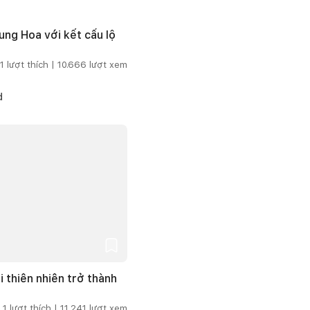
ng Hoa với kết cấu lộ
1
lượt thích |
10.666
lượt xem
d
i thiên nhiên trở thành
1
lượt thích |
11.241
lượt xem