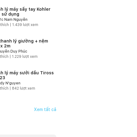
h lý máy sấy tay Kohler
 sử dụng
c Nam Nguyễn
 thích |
1.439
lượt xem
thanh lý giường + nệm
 x 2m
uyễn Duy Phúc
thích |
1.229
lượt xem
h lý máy sưởi dầu Tiross
23
dy N'guyen
thích |
842
lượt xem
Xem tất cả