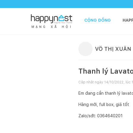
CỘNG ĐỒNG
HAP
M
Ạ
N
G
X
Ã
H
Ộ
I
VÕ THỊ XUÂN
Thanh lý Lavat
Cập nhật ngày
14/10/2022, lúc 
Em đang cần thanh lý lava
Hàng mới, full box, giá tốt
Zalo/sđt: 0364640201