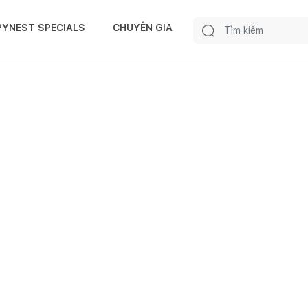
Kết nối đơn vị thiết kế - thi công uy tín.
ĐĂNG KÝ NGAY!
PYNEST SPECIALS
CHUYÊN GIA