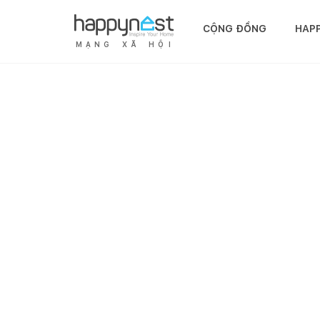
CỘNG ĐỒNG
HAP
M
Ạ
N
G
X
Ã
H
Ộ
I