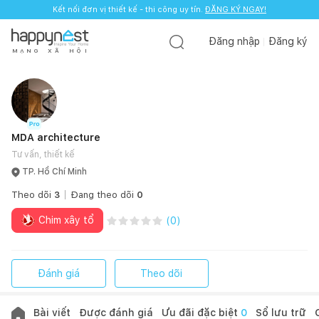
Kết nối đơn vị thiết kế - thi công uy tín.
ĐĂNG KÝ NGAY!
Đăng nhập
Đăng ký
M
Ạ
N
G
X
Ã
H
Ộ
I
MDA architecture
Tư vấn, thiết kế
TP. Hồ Chí Minh
Theo dõi
3
Đang theo dõi
0
Chim xây tổ
(
0
)
Đánh giá
Theo dõi
Bài viết
Được đánh giá
Ưu đãi đặc biệt
0
Sổ lưu trữ