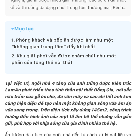
kế và thi công đa dạng như Trung tâm thương mại, Bệnh 
viện, Khách sạn, Nhà hàng… Chúng tôi đam mê sáng tạo 
ra những sản phẩm xuất sắc, độc đáo, hiệu quả kinh tế và 
Mục lục
mang tính bền vững. Để đạt được như vậy toàn bộ quá 
trình thiết kế và thi công nằm trong một quy trình quản lý 
1
.
Phòng khách và bếp ăn được làm như một
nội bộ khoa học, cho phép chúng tôi cung cấp sản phẩm 
“không gian trung tâm” đầy khí chất
một cách kịp thời nhất với chi phí hiệu quả.

2
.
Khu giặt phơi vẫn được chăm chút như một
LAMAN hướng tới một kiến trúc bền vững, thân thiện và 
phần của tổng thể nội thất
xuất phát từ cuộc sống. Chúng tôi là một tập thể các kiến 
trúc sư và chuyên gia  kỹ thuật tâm huyết, sáng tạo, đề 
Tại Việt Trì, ngôi nhà 4 tầng của anh Dũng được Kiến trúc
cao các giải pháp thiết kế mang lại giá trị thẩm mĩ  và kinh 
LamAn phát triển theo tinh thần nội thất Đồng Gia, nơi sắc
tế cho khách hàng.  Chúng tôi cam kết mang lại những giá 
nâu trầm của gỗ óc chó, đá vân mây và các chi tiết ánh kim
trị về mặt giải pháp tối ưu không gian, vật liệu thân thiện 
cùng hiện diện để tạo nên một không gian sống vừa ấm áp
và tiết kiệm, phù hợp với nhu cầu cụ thể của từng khách 
vừa sang trọng. Trên diện tích xây dựng 145m2, công trình
hàng.

hướng đến hình ảnh của một tổ ấm bề thế nhưng vẫn gần
Chúng tôi đặt  khách hàng và người sử dụng là đối tượng  
gũi, phù hợp với nhịp sống của gia đình nhiều thế hệ.
trung tâm của công việc. Để chúng ta Cùng nhau tạo ra 
Ấn tượng đầu tiên của ngôi nhà đến từ cách xử lý vật liệu và