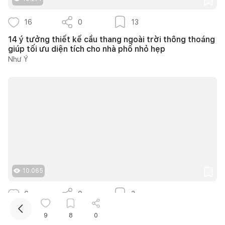
16
0
13
14 ý tưởng thiết kế cầu thang ngoài trời thông thoáng
giúp tối ưu diện tích cho nhà phố nhỏ hẹp
Như Ý
Kết nối thiết kế, thi công
10.065
6
0
3
Căn hộ The Infiniti 175m2 thiết kế hiện đại kết hợp
9
8
0
nghệ thuật Modern Art đầy cảm xúc