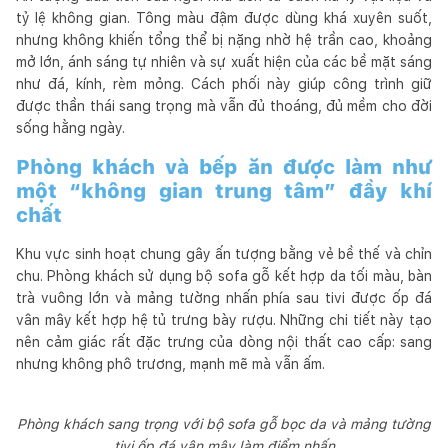
những sản phẩm công trình không chỉ tuyệt vời và độ bền 
tỷ lệ không gian. Tông màu đậm được dùng khá xuyên suốt,
cao mà còn là tác phẩm kiến trúc  nghệ thuật, mang tính 
nhưng không khiến tổng thể bị nặng nhờ hệ trần cao, khoảng
thời đại .
mở lớn, ánh sáng tự nhiên và sự xuất hiện của các bề mặt sáng
như đá, kính, rèm mỏng. Cách phối này giúp công trình giữ
được thần thái sang trọng mà vẫn đủ thoáng, đủ mềm cho đời
sống hằng ngày.
Phòng khách và bếp ăn được làm như
một “không gian trung tâm” đầy khí
chất
Khu vực sinh hoạt chung gây ấn tượng bằng vẻ bề thế và chỉn
chu. Phòng khách sử dụng bộ sofa gỗ kết hợp da tối màu, bàn
trà vuông lớn và mảng tường nhấn phía sau tivi được ốp đá
vân mây kết hợp hệ tủ trưng bày rượu. Những chi tiết này tạo
nên cảm giác rất đặc trưng của dòng nội thất cao cấp: sang
nhưng không phô trương, mạnh mẽ mà vẫn ấm.
Phòng khách sang trọng với bộ sofa gỗ bọc da và mảng tường
tivi ốp đá vân mây làm điểm nhấn