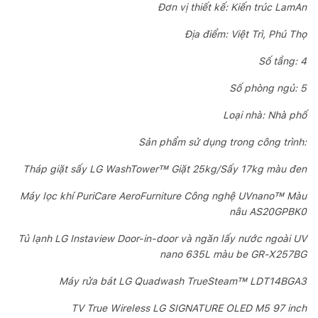
Đơn vị thiết kế: Kiến trúc LamAn
Địa điểm: Việt Trì, Phú Thọ
Số tầng: 4
Số phòng ngủ: 5
Loại nhà: Nhà phố
Sản phẩm sử dụng trong công trình:
Tháp giặt sấy LG WashTower™ Giặt 25kg/Sấy 17kg màu đen
Máy lọc khí PuriCare AeroFurniture Công nghệ UVnano™ Màu
nâu AS20GPBK0
Tủ lạnh LG Instaview Door-in-door và ngăn lấy nước ngoài UV
nano 635L màu be GR-X257BG
Máy rửa bát LG Quadwash TrueSteam™ LDT14BGA3
TV True Wireless LG SIGNATURE OLED M5 97 inch