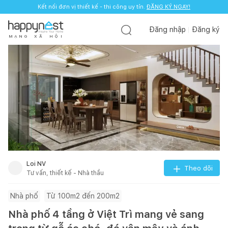
Kết nối đơn vị thiết kế - thi công uy tín.
ĐĂNG KÝ NGAY!
Đăng nhập
Đăng ký
M
Ạ
N
G
X
Ã
H
Ộ
I
Loi NV
Theo dõi
Tư vấn, thiết kế - Nhà thầu
Nhà phố
Từ 100m2 đến 200m2
Nhà phố 4 tầng ở Việt Trì mang vẻ sang