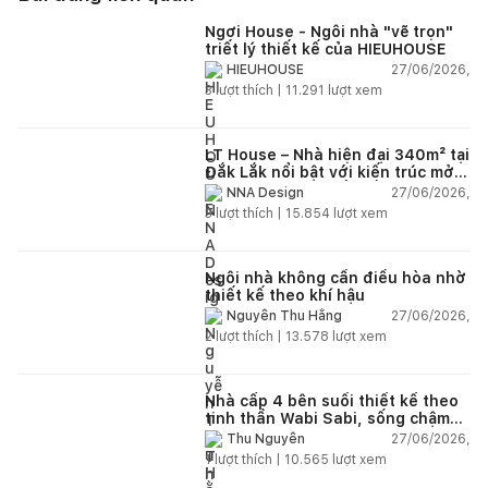
Ngơi House - Ngôi nhà "vẽ trọn"
triết lý thiết kế của HIEUHOUSE
27/06/2026,
HIEUHOUSE
3
lượt thích |
11.291
lượt xem
LT House – Nhà hiện đại 340m² tại
Đắk Lắk nổi bật với kiến trúc mở
và hệ sân vườn kết nối thiên
27/06/2026,
NNA Design
nhiên
3
lượt thích |
15.854
lượt xem
Ngôi nhà không cần điều hòa nhờ
thiết kế theo khí hậu
27/06/2026,
Nguyễn Thu Hằng
2
lượt thích |
13.578
lượt xem
Nhà cấp 4 bên suối thiết kế theo
tinh thần Wabi Sabi, sống chậm
giữa thiên nhiên
27/06/2026,
Thu Nguyễn
1
lượt thích |
10.565
lượt xem