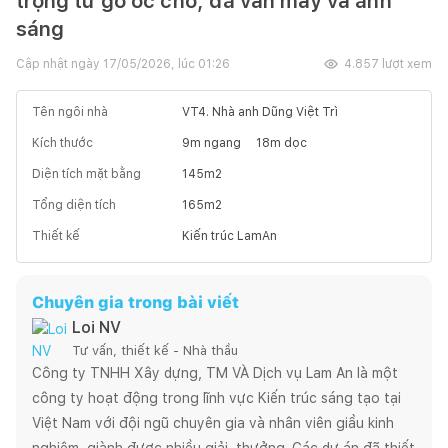
trọng từ gỗ óc chó, đá vân mây và ánh
sáng
Cập nhật ngày
17/05/2026, lúc 01:26
4.857
lượt xem
Tên ngôi nhà
VT4. Nhà anh Dũng Việt Trì
Kích thước
9
m ngang
18
m dọc
Diện tích mặt bằng
145
m2
Tổng diện tích
165
m2
Thiết kế
Kiến trúc LamAn
Chuyên gia trong bài viết
Loi NV
Tư vấn, thiết kế - Nhà thầu
Công ty TNHH Xây dựng, TM VÀ Dịch vụ Lam An là một 
công ty hoạt động trong lĩnh vực Kiến trúc sáng tạo tại 
Việt Nam với đội ngũ chuyên gia và nhân viên giầu kinh 
nghiệm, giành được nhiều giải  thưởng. Các dự án đã thiết 