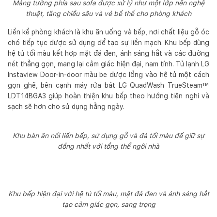
Mảng tường phía sau sofa được xử lý như một lớp nền nghệ
thuật, tăng chiều sâu và vẻ bề thế cho phòng khách
Liền kề phòng khách là khu ăn uống và bếp, nơi chất liệu gỗ óc
chó tiếp tục được sử dụng để tạo sự liền mạch. Khu bếp dùng
hệ tủ tối màu kết hợp mặt đá đen, ánh sáng hắt và các đường
nét thẳng gọn, mang lại cảm giác hiện đại, nam tính. Tủ lạnh LG
Instaview Door-in-door màu be được lồng vào hệ tủ một cách
gọn ghẽ, bên cạnh máy rửa bát LG QuadWash TrueSteam™
LDT14BGA3 giúp hoàn thiện khu bếp theo hướng tiện nghi và
sạch sẽ hơn cho sử dụng hằng ngày.
Khu bàn ăn nối liền bếp, sử dụng gỗ và đá tối màu để giữ sự
đồng nhất với tổng thể ngôi nhà
Khu bếp hiện đại với hệ tủ tối màu, mặt đá đen và ánh sáng hắt
tạo cảm giác gọn, sang trọng