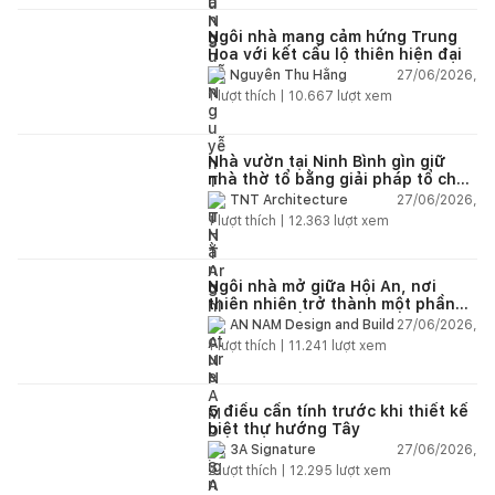
Ngôi nhà mang cảm hứng Trung
Hoa với kết cấu lộ thiên hiện đại
27/06/2026,
Nguyễn Thu Hằng
1
lượt thích |
10.667
lượt xem
Nhà vườn tại Ninh Bình gìn giữ
nhà thờ tổ bằng giải pháp tổ chức
lại không gian
27/06/2026,
TNT Architecture
1
lượt thích |
12.363
lượt xem
Ngôi nhà mở giữa Hội An, nơi
thiên nhiên trở thành một phần
của cuộc sống
27/06/2026,
AN NAM Design and Build
1
lượt thích |
11.241
lượt xem
5 điều cần tính trước khi thiết kế
biệt thự hướng Tây
27/06/2026,
3A Signature
2
lượt thích |
12.295
lượt xem