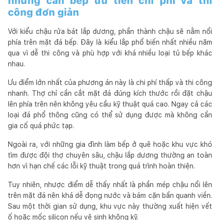
những căn bếp ưu tiên chi phí và thi
công đơn giản
Với kiểu chậu rửa bát lắp dương, phần thành chậu sẽ nằm nổi
phía trên mặt đá bếp. Đây là kiểu lắp phổ biến nhất nhiều năm
qua vì dễ thi công và phù hợp với khá nhiều loại tủ bếp khác
nhau.
Ưu điểm lớn nhất của phương án này là chi phí thấp và thi công
nhanh. Thợ chỉ cần cắt mặt đá đúng kích thước rồi đặt chậu
lên phía trên nên không yêu cầu kỹ thuật quá cao. Ngay cả các
loại đá phổ thông cũng có thể sử dụng được mà không cần
gia cố quá phức tạp.
Ngoài ra, với những gia đình làm bếp ở quê hoặc khu vực khó
tìm được đội thợ chuyên sâu, chậu lắp dương thường an toàn
hơn vì hạn chế các lỗi kỹ thuật trong quá trình hoàn thiện.
Tuy nhiên, nhược điểm dễ thấy nhất là phần mép chậu nổi lên
trên mặt đá nên khá dễ đọng nước và bám cặn bẩn quanh viền.
Sau một thời gian sử dụng, khu vực này thường xuất hiện vết
ố hoặc mốc silicon nếu vệ sinh không kỹ.