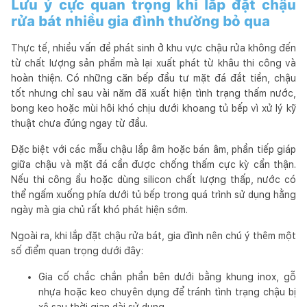
Lưu ý cực quan trọng khi lắp đặt chậu
rửa bát nhiều gia đình thường bỏ qua
Thực tế, nhiều vấn đề phát sinh ở khu vực chậu rửa không đến
từ chất lượng sản phẩm mà lại xuất phát từ khâu thi công và
hoàn thiện. Có những căn bếp đầu tư mặt đá đắt tiền, chậu
tốt nhưng chỉ sau vài năm đã xuất hiện tình trạng thấm nước,
bong keo hoặc mùi hôi khó chịu dưới khoang tủ bếp vì xử lý kỹ
thuật chưa đúng ngay từ đầu.
Đặc biệt với các mẫu chậu lắp âm hoặc bán âm, phần tiếp giáp
giữa chậu và mặt đá cần được chống thấm cực kỳ cẩn thận.
Nếu thi công ẩu hoặc dùng silicon chất lượng thấp, nước có
thể ngấm xuống phía dưới tủ bếp trong quá trình sử dụng hằng
ngày mà gia chủ rất khó phát hiện sớm.
Ngoài ra, khi lắp đặt chậu rửa bát, gia đình nên chú ý thêm một
số điểm quan trọng dưới đây:
Gia cố chắc chắn phần bên dưới bằng khung inox, gỗ
nhựa hoặc keo chuyên dụng để tránh tình trạng chậu bị
xệ sau thời gian dài sử dụng.