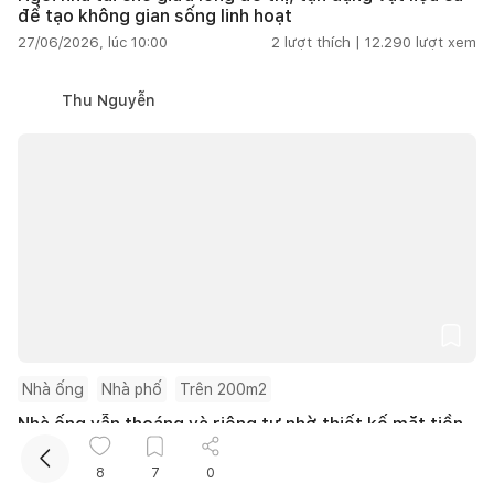
để tạo không gian sống linh hoạt
27/06/2026, lúc 10:00
2
lượt thích |
12.290
lượt xem
Thu Nguyễn
Kết nối thiết kế, thi công
Mua sắm hoàn thiện nhà
Nhà ống
Nhà phố
Trên 200m2
Nhà ống vẫn thoáng và riêng tư nhờ thiết kế mặt tiền
đặc rỗng
27/06/2026, lúc 10:00
2
lượt thích |
5.697
lượt xem
8
7
0