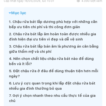
Cập nhật ngày
16/05/2026, lúc 15:01
4.090
lượt xem
Mục lục
1
.
Chậu rửa bát lắp dương phù hợp với những căn
bếp ưu tiên chi phí và thi công đơn giản
2
.
Chậu rửa bát lắp âm hoàn toàn được nhiều gia
đình hiện đại ưu tiên vì đẹp và dễ vệ sinh
3
.
Chậu rửa bát lắp bán âm là phương án cân bằng
giữa thẩm mỹ và chi phí
4
.
Nên chọn chất liệu chậu rửa bát nào để dùng
bền và ít lỗi?
5
.
Đặt chậu rửa ở đâu để dùng thuận tiện hơn mỗi
ngày?
6
.
Lưu ý cực quan trọng khi lắp đặt chậu rửa bát
nhiều gia đình thường bỏ qua
7
.
Gợi ý chọn nhanh theo nhu cầu thực tế của gia
chủ