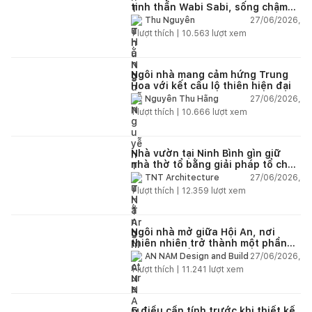
tinh thần Wabi Sabi, sống chậm
giữa thiên nhiên
27/06/2026,
Thu Nguyễn
1
lượt thích |
10.563
lượt xem
Ngôi nhà mang cảm hứng Trung
Hoa với kết cấu lộ thiên hiện đại
27/06/2026,
Nguyễn Thu Hằng
1
lượt thích |
10.666
lượt xem
Nhà vườn tại Ninh Bình gìn giữ
nhà thờ tổ bằng giải pháp tổ chức
lại không gian
27/06/2026,
TNT Architecture
1
lượt thích |
12.359
lượt xem
Ngôi nhà mở giữa Hội An, nơi
thiên nhiên trở thành một phần
của cuộc sống
27/06/2026,
AN NAM Design and Build
1
lượt thích |
11.241
lượt xem
5 điều cần tính trước khi thiết kế