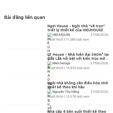
Bài đăng liên quan
Ngơi House - Ngôi nhà "vẽ trọn"
triết lý thiết kế của HIEUHOUSE
27/06/2026,
HIEUHOUSE
3
lượt thích |
11.286
lượt xem
LT House – Nhà hiện đại 340m² tại
Đắk Lắk nổi bật với kiến trúc mở
và hệ sân vườn kết nối thiên
27/06/2026,
NNA Design
nhiên
3
lượt thích |
15.853
lượt xem
Ngôi nhà không cần điều hòa nhờ
thiết kế theo khí hậu
27/06/2026,
Nguyễn Thu Hằng
2
lượt thích |
13.576
lượt xem
Nhà cấp 4 bên suối thiết kế theo