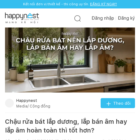
Kết nối đơn vị thiết kế - thi công uy tín.
ĐĂNG KÝ NGAY!
Đăng nhập
Đăng ký
M
Ạ
N
G
X
Ã
H
Ộ
I
Happynest
Theo dõi
Media/ Cộng đồng
Chậu rửa bát lắp dương, lắp bán âm hay
lắp âm hoàn toàn thì tốt hơn?